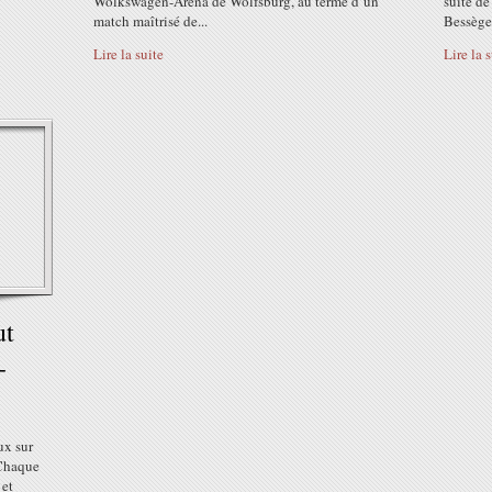
Wolkswagen-Arena de Wolfsburg, au terme d’un
suite de
match maîtrisé de...
Bessèges
Lire la suite
Lire la 
ut
-
ux sur
 Chaque
 et