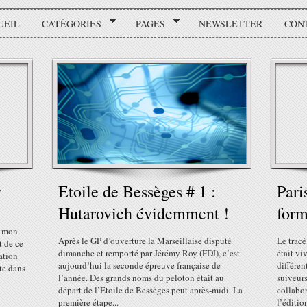
UEIL
CATÉGORIES
PAGES
NEWSLETTER
CON
r
Etoile de Bessèges # 1 :
Pari
Hutarovich évidemment !
form
, mon
Après le GP d’ouverture la Marseillaise disputé
Le tracé
t de ce
dimanche et remporté par Jérémy Roy (FDJ), c’est
était vi
ation
aujourd’hui la seconde épreuve française de
différen
te dans
l’année. Des grands noms du peloton était au
suiveur
départ de l’Etoile de Bessèges peut après-midi. La
collabor
première étape...
l’éditio