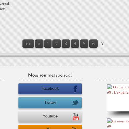
vernal.
iers
<<
<
1
2
3
4
5
6
7
Nous sommes sociaux !
Facebook
Twitter
Youtube