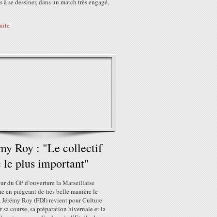
 à se dessiner, dans un match très engagé,
suite
my Roy : "Le collectif
e le plus important"
ur du GP d’ouverture la Marseillaise
 en piégeant de très belle manière le
, Jérémy Roy (FDJ) revient pour Culture
r sa course, sa préparation hivernale et la