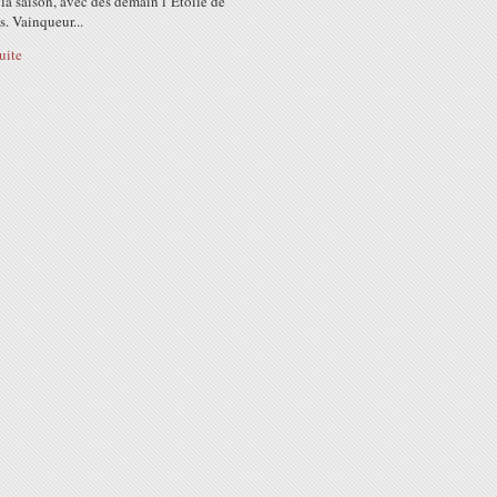
 la saison, avec dès demain l’Etoile de
. Vainqueur...
suite