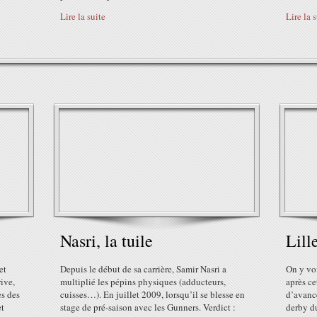
Lire la suite
Lire la 
Nasri, la tuile
Lill
et
Depuis le début de sa carrière, Samir Nasri a
On y voi
rive,
multiplié les pépins physiques (adducteurs,
après ce
es des
cuisses…). En juillet 2009, lorsqu’il se blesse en
d’avance
et
stage de pré-saison avec les Gunners. Verdict :
derby du