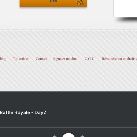
Rss
rblog
Top articles
Contact
Signaler un abus
C.G.U.
Rémunération en droits 
 Battle Royale - DayZ