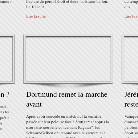
oanne :
fracture du péroné droit et deux mois sans ballon.
du temps
Le 10 août...
qui...
Lire la suite
Lire la 
n ?
Dortmund remet la marche
Jéré
avant
rest
essi,
ans les
Après avoir concédé un match nul la semaine
Vainque
quérir
passée sur leur pelouse face à Stuttgart et appris la
dimanche
ui
mauvaise nouvelle concernant Kagawa*, les
peloton
le
Schwarz-Gelben ont renoué avec la victoire à la
Sport su