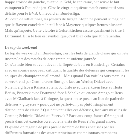
frappe croisée du gauche, avant que Kehl, le capitaine, n'inscrive le but
vainqueur à l'heure de jeu. C'est le vingt-cinquième match consécutif sans
défaite pour le BVB. Un record en Bundesliga.
Au coup de sifflet final, les joueurs de Jürgen Klopp ne peuvent s'imaginer
que le Bayern concèdera le nul face à Mayence quelques heures plus tard.
Mais qu'importe. Cette victoire à Gelsenkirchen assure quasiment le titre à
Dortmund. Et si le lieu est symbolique, c'est bien cela que l'on retiendra.
Le top du week-end
Le top du week-end en Bundesliga, c'est les buts de grande classe qui ont été
inscrits lors des matchs de cette trente-et-unième journée.
On s'extasie bien souvent devant la flopée de buts en Bundesliga. Certains
avec un sourire moqueur, critiquant la qualité des défenses qui composent les
équipes du championnat allemand... Mais quand l'on voit les buts marqués
ce week-end par Gentner avec Stuttgart face au Werder, Didavi avec
Nuremberg face à Kaiserslautern, Schürrle avec Leverkusen face au Herta
Berlin, Piszczek avec Dortmund face à Schalke ou encore Arango et Reus
avec M'Gladbach face à Cologne, la question se pose : au lieu de parler de
défenses « gruyères » pourquoi ne parle-t-on pas plutôt simplement
d'attaquants de classe ? Que peuvent-elles ces défenses, face aux missiles de
Gentner, Schürrle, Didavi ou Piszczek ? Face aux coup-francs d'Arango, si
précis dans cet exercice ou encore la vista de Reus ? Pas grand chose.
Et quand on regarde de plus près le nombre de buts encaissés par les
différentes formations des quatre principaux championnats européens