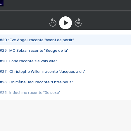
#30 : Eve Angeli raconte "Avant de partir"
#29 : MC Solaar raconte "Bouge de là"
28 : Lorie raconte "Je vais vite"
#27 : Christophe Willem raconte "Jacques a dit"
#26 : Chimène Badi raconte "Entre nous"
#25 : Indochine raconte "3e sexe"
#24 : Zaho raconte "C'est chelou"
#23 : Patrick Bruel raconte "Au café des délices"
#22 : Kyo raconte "Le chemin"