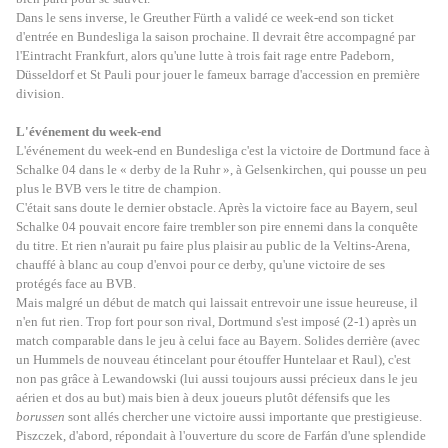
Dans le sens inverse, le Greuther Fürth a validé ce week-end son ticket
d'entrée en Bundesliga la saison prochaine. Il devrait être accompagné par
l'Eintracht Frankfurt, alors qu'une lutte à trois fait rage entre Padeborn,
Düsseldorf et St Pauli pour jouer le fameux barrage d'accession en première
division.
L'événement du week-end
L'événement du week-end en Bundesliga c'est la victoire de Dortmund face à
Schalke 04 dans le « derby de la Ruhr », à Gelsenkirchen, qui pousse un peu
plus le BVB vers le titre de champion.
C'était sans doute le dernier obstacle. Après la victoire face au Bayern, seul
Schalke 04 pouvait encore faire trembler son pire ennemi dans la conquête
du titre. Et rien n'aurait pu faire plus plaisir au public de la Veltins-Arena,
chauffé à blanc au coup d'envoi pour ce derby, qu'une victoire de ses
protégés face au BVB.
Mais malgré un début de match qui laissait entrevoir une issue heureuse, il
n'en fut rien. Trop fort pour son rival, Dortmund s'est imposé (2-1) après un
match comparable dans le jeu à celui face au Bayern. Solides derrière (avec
un Hummels de nouveau étincelant pour étouffer Huntelaar et Raul), c'est
non pas grâce à Lewandowski (lui aussi toujours aussi précieux dans le jeu
aérien et dos au but) mais bien à deux joueurs plutôt défensifs que les
borussen
sont allés chercher une victoire aussi importante que prestigieuse.
Piszczek, d'abord, répondait à l'ouverture du score de
Farfán
d'une splendide