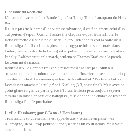
L'homme du week-end
L'homme du week-end en Bundesliga c'est Tunay Torun, l'attaquant du Herta
Berlin.
Il aurait pu être le héros d'une victoire salvatrice, il est finalement celui d'un
nul porteur d'espoir. Quand il rentre à la cinquante-quatrième minute, le
Herta est mené 2-0 sur la pelouse de Leverkusen et entrevoit la porte de la
Bundesliga 2... Dix minutes plus tard Lasogga réduit le score, mais, dans la
foulée, Kobiashvili (Herta Berlin) est expulsé pour une faute dans la surface.
Pénalty. Rolfes peut tuer le match, seulement Thomas Kraft est à la parade.
Le tournant du match.
Réduit à dix, le Herta va trouver la ressource d'égaliser par Torun à la
soixante-et-onzième minute, avant que le turc n'inscrive un second but cinq
minutes plus tard. Le sauveur que tout Berlin attendait ? Pas tout à fait, car
Leverkusen arrachera le nul grâce à Kissling (3-3, score final). Mais avec ce
point glané en grande partie grâce à Torun, le Herta peut toujours espérer
terminer la saison en tant que barragiste, et se donner une chance de rester en
Bundesliga l'année prochaine.
L'œil d'Hambourg (par C.Bente, à Hambourg)
Trois matchs en une semaine est appelée une « semaine anglaise » en
Allemagne, un peu trop pour tout analyser dans un court délais. Mais voici
mes conclusions...