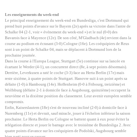
Les enseignements du week-end
Le principal enseignement du week-end en Bundesliga, c'est Dortmund qui
prend huit points d'avance sur le Bayern (2e) après sa victoire dans l'antre de
Schalke 04 (2-1, voir « événement du week-end ») et le nul (0-0) des
Bavarois face à Mayence (12e). De son côté, M'Gladbach (4e) revient dans la
course au podium en écrasant (3-0) Cologne (16e). Les coéquipiers de Reus
sont à un point de Schalke 04, mais se déplacent à Dortmund lors de la
prochaine journée.
Dans la course à l'Europa League, Stuttgart (5e) continue sur sa lancée en
écartant le Werder (4-1), un concurrent direct (8e, à sept points désormais).
Derrière, Leverkusen a raté le coche (3-3) face au Herta Berlin (17e) mais
reste sixième, à quatre points de Stuttgart. Hanovre suit à un point après sa
défaite (1-0) à Hambourg (14e). Hoffenheim (0-0 à Fribourg, treizième) et
Wolfsburg (défaite 2-1 à domicile face à Augsbourg, quinzième) occupent la
neuvième et la dixième position du classement. Leur avenir européen semble
compromis.
Enfin, Kaiserslautern (18e) s'est de nouveau incliné (2-0) à domicile face à
Nuremberg (11e) et devrait, sauf miracle, jouer à l'échelon inférieur la saison
prochaine. Le Herta Berlin ou Cologne se battent quant à eux pour éviter la
relégation directe et jouer le barrage avec le troisième de Bundesliga 2. Avec
quatre points d'avance sur les coéquipiers de Podolski, Augsbourg semble
bien parti pour se sauver.