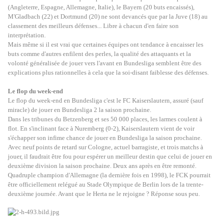
(Angleterre, Espagne, Allemagne, Italie), le Bayern (20 buts encaissés),
M'Gladbach (22) et Dortmund (20) ne sont devancés que par la Juve (18) au
classement des meilleurs défenses... Libre à chacun d'en faire son
interprétation.
Mais même si il est vrai que certaines équipes ont tendance à encaisser les
buts comme d'autres enfilent des perles, la qualité des attaquants et la
volonté généralisée de jouer vers l'avant en Bundesliga semblent être des
explications plus rationnelles à cela que la soi-disant faiblesse des défenses.
Le flop du week-end
Le flop du week-end en Bundesliga c'est le FC Kaiserslautern, assuré (sauf
miracle) de jouer en Bundesliga 2 la saison prochaine.
Dans les tribunes du Betzenberg et ses 50 000 places, les larmes coulent à
flot. En s'inclinant face à Nuremberg (0-2), Kaiserslautern vient de voir
s'échapper son infime chance de jouer en Bundesliga la saison prochaine.
Avec neuf points de retard sur Cologne, actuel barragiste, et trois matchs à
jouer, il faudrait être fou pour espérer un meilleur destin que celui de jouer en
deuxième division la saison prochaine. Deux ans après en être remonté.
Quadruple champion d'Allemagne (la dernière fois en 1998), le FCK pourrait
être officiellement relégué au Stade Olympique de Berlin lors de la trente-
deuxième journée. Avant que le Herta ne le rejoigne ? Réponse sous peu.