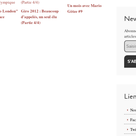
Un mois avec Mario
to London"
Giro 2012 : Beaucoup
Götze #9
nce
d’appelés, un seul élu
New
(Partie 4/4)
Abonne
article
Email
Lie
Nou
Fa
Twi