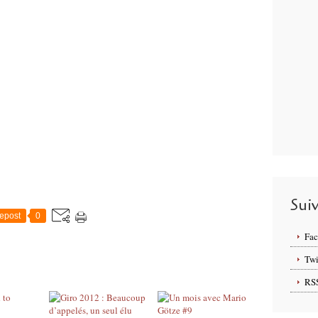
Sui
epost
0
Fa
Twi
RS