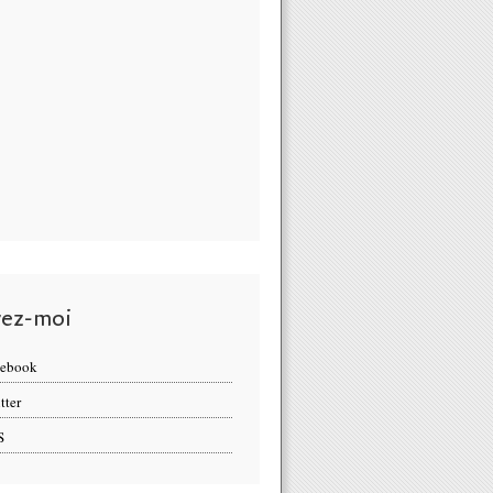
vez-moi
cebook
tter
S