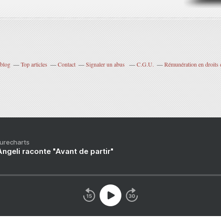
rblog
Top articles
Contact
Signaler un abus
C.G.U.
Rémunération en droits 
Purecharts
ngeli raconte "Avant de partir"