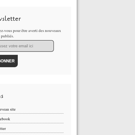
sletter
z-vous pour être averti des nouveaux
s publiés.
ns
veau site
cebook
tter