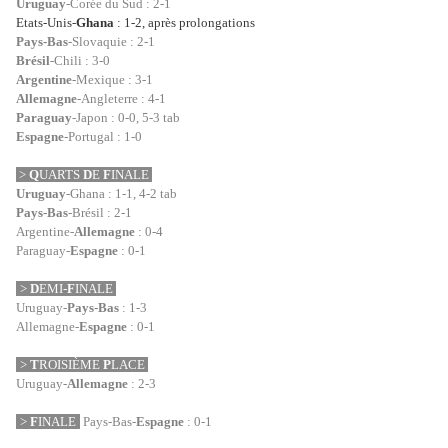
Uruguay
-Corée du Sud : 2-1
Etats-Unis-
Ghana
: 1-2, après prolongations
Pays-Bas
-Slovaquie : 2-1
Brésil
-Chili : 3-0
Argentine
-Mexique : 3-1
Allemagne
-Angleterre : 4-1
Paraguay
-Japon : 0-0, 5-3 tab
Espagne
-Portugal : 1-0
>
Q
U
ARTS
D
E
F
IN
A
LE
Uruguay
-Ghana : 1-1, 4-2 tab
Pays-Bas
-Brésil : 2-1
Argentine-
Allemagne
: 0-4
Paraguay-
Espagne
: 0-1
>
D
E
MI-
F
IN
A
LE
Uruguay-
Pays-Bas
: 1-3
Allemagne-
Espagne
: 0-1
>
T
R
O
ISIÈME
P
L
A
CE
Uruguay-
Allemagne
: 2-3
>
F
IN
A
LE
Pays-Bas-
Espagne
: 0-1