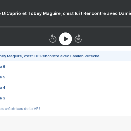
 DiCaprio et Tobey Maguire, c'est lui ! Rencontre avec Dam
bey Maguire, c'est lui ! Rencontre avec Damien Witecka
e 6
e 5
e 4
e 3
s créatrices de la VF !
e 2
e 1