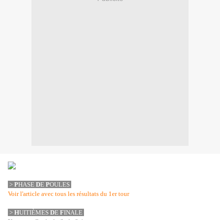
>
P
H
A
SE
D
E
P
O
ULES
Voir l'article avec tous les résultats du 1er tour
>
H
U
ITIÈMES
D
E
F
IN
A
LE