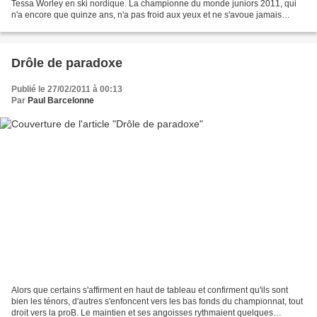
Tessa Worley en ski nordique. La championne du monde juniors 2011, qui
n'a encore que quinze ans, n'a pas froid aux yeux et ne s'avoue jamais
battue. Après un 1er saut raté qui la...
Drôle de paradoxe
Publié le 27/02/2011 à 00:13
Par
Paul Barcelonne
Alors que certains s'affirment en haut de tableau et confirment qu'ils sont
bien les ténors, d'autres s'enfoncent vers les bas fonds du championnat, tout
droit vers la proB. Le maintien et ses angoisses rythmaient quelques