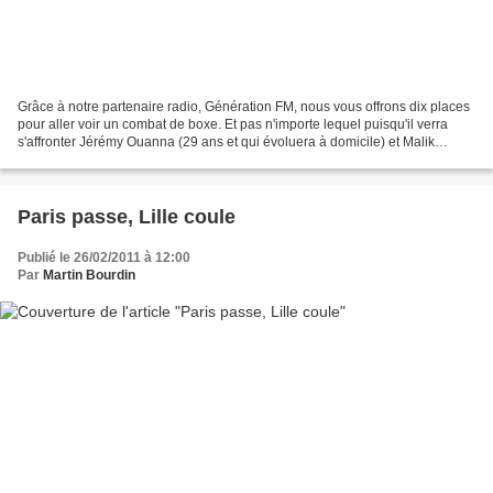
Grâce à notre partenaire radio, Génération FM, nous vous offrons dix places
pour aller voir un combat de boxe. Et pas n'importe lequel puisqu'il verra
s'affronter Jérémy Ouanna (29 ans et qui évoluera à domicile) et Malik
Yahiaoui (34 ans). Il se déroulera...
Paris passe, Lille coule
Publié le 26/02/2011 à 12:00
Par
Martin Bourdin