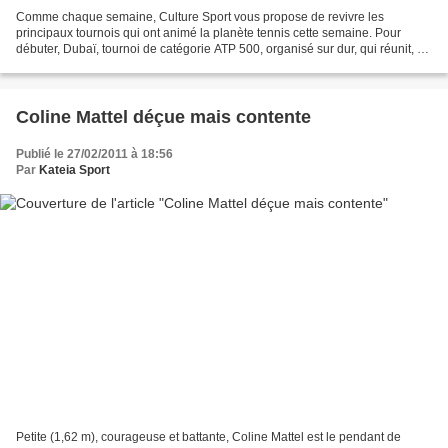
Comme chaque semaine, Culture Sport vous propose de revivre les
principaux tournois qui ont animé la planète tennis cette semaine. Pour
débuter, Dubaï, tournoi de catégorie ATP 500, organisé sur dur, qui réunit, à
l’instar de Federer ou de Djokovic, le...
Coline Mattel déçue mais contente
Publié le 27/02/2011 à 18:56
Par
Kateia Sport
Petite (1,62 m), courageuse et battante, Coline Mattel est le pendant de