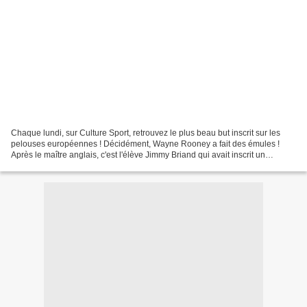
Chaque lundi, sur Culture Sport, retrouvez le plus beau but inscrit sur les
pelouses européennes ! Décidément, Wayne Rooney a fait des émules !
Après le maître anglais, c'est l'élève Jimmy Briand qui avait inscrit un
retourné acrobatique de toute beauté....