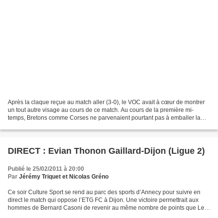
Après la claque reçue au match aller (3-0), le VOC avait à cœur de montrer
un tout autre visage au cours de ce match. Au cours de la première mi-
temps, Bretons comme Corses ne parvenaient pourtant pas à emballer la
partie. Ces 45 premières minutes furent...
DIRECT : Evian Thonon Gaillard-Dijon (Ligue 2)
Publié le 25/02/2011 à 20:00
Par
Jérémy Triquet et Nicolas Gréno
Ce soir Culture Sport se rend au parc des sports d’Annecy pour suivre en
direct le match qui oppose l’ETG FC à Dijon. Une victoire permettrait aux
hommes de Bernard Casoni de revenir au même nombre de points que Le
Mans, actuel leader de la Ligue 2, et...