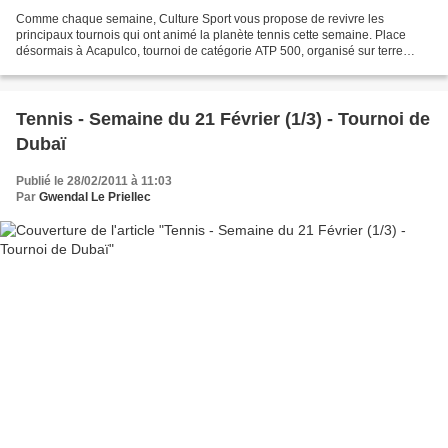
Comme chaque semaine, Culture Sport vous propose de revivre les
principaux tournois qui ont animé la planète tennis cette semaine. Place
désormais à Acapulco, tournoi de catégorie ATP 500, organisé sur terre
battue, qui réunit de nombreux joueurs espagnols...
Tennis - Semaine du 21 Février (1/3) - Tournoi de
Dubaï
Publié le 28/02/2011 à 11:03
Par
Gwendal Le Priellec