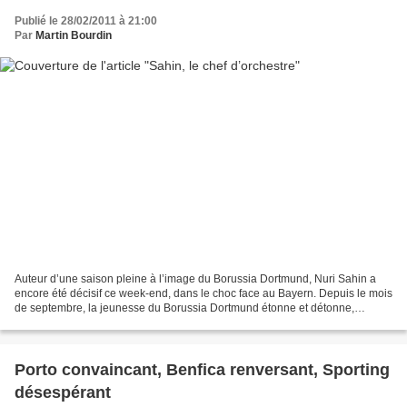
Publié le 28/02/2011 à 21:00
Par
Martin Bourdin
Auteur d’une saison pleine à l’image du Borussia Dortmund, Nuri Sahin a
encore été décisif ce week-end, dans le choc face au Bayern. Depuis le mois
de septembre, la jeunesse du Borussia Dortmund étonne et détonne,
permettant au BvB de lorgner sur un titre...
Porto convaincant, Benfica renversant, Sporting
désespérant