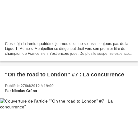
C’est déjà la trente-quatrième journée et on ne se lasse toujours pas de la
Ligue 1. Même si Montpellier se dirige tout droit vers son premier titre de
champion de France, rien n’est encore joué. De plus le suspense est encore
à son comble pour les places...
"On the road to London" #7 : La concurrence
Publié le 27/04/2012 à 19:00
Par
Nicolas Gréno