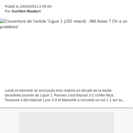
Publié le 20/04/2012 à 08:00
Par
Aurélien Maubert
Lundi et mercredi se sont joués trois matchs en décalé de la trente-
deuxième journée de Ligue 1. Rennes s’est imposé 3-1 contre Nice,
Toulouse a fait implosé Lyon 3-0 et Marseille a concédé un nul 1-1 sur sa
pelouse face à Caen. Aussi bien dans la lutte...