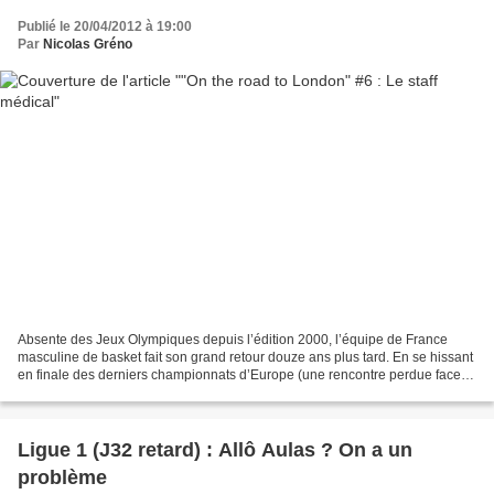
Publié le 20/04/2012 à 19:00
Par
Nicolas Gréno
Absente des Jeux Olympiques depuis l’édition 2000, l’équipe de France
masculine de basket fait son grand retour douze ans plus tard. En se hissant
en finale des derniers championnats d’Europe (une rencontre perdue face
aux Espagnols), les Bleus du coach...
Ligue 1 (J32 retard) : Allô Aulas ? On a un
problème