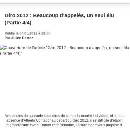
aux Espagnols), les Bleus du coach...
Giro 2012 : Beaucoup d’appelés, un seul élu
(Partie 4/4)
Publié le 04/05/2012 à 18:00
Par
Julien Detroz
Avec moins de quarante kilomètres de contre-la-montre individuel, et surtout
l’absence d’Alberto Contador au départ du Giro 2012, il est difficile d’établir
un grandissime favori. Durant cette semaine, Culture Sport vous propose de
passer en revue les...