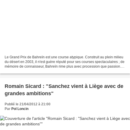
Le Grand Prix de Bahreïn est une course atypique. Construit au plein milieu
du désert en 2003, il n'est guère réputé pour ses courses spectaculaires ; de
mémoire de connaisseur, Bahreïn rime plus avec procession que passion.
Après un allongement du tracé...
Romain Sicard : "Sanchez vient à Liège avec de
grandes ambitions"
Publié le 21/04/2012 à 21:00
Par
Pol Loncin