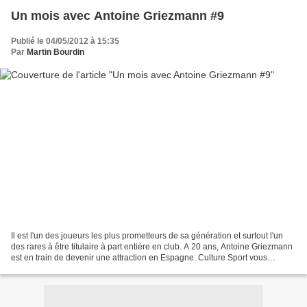
Un mois avec Antoine Griezmann #9
Publié le 04/05/2012 à 15:35
Par
Martin Bourdin
Il est l'un des joueurs les plus prometteurs de sa génération et surtout l'un
des rares à être titulaire à part entière en club. A 20 ans, Antoine Griezmann
est en train de devenir une attraction en Espagne. Culture Sport vous
propose de suivre le joueur...