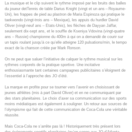
La musique et le clip suivent le rythme imposé par les bruits des balles
du joueur detTennis de table Darius Knight (
vingt et un ans
–
Royaume-
Uni
), les frappes de pied au plastron de Maria Espinoza qui pratique le
taekwondo (vingt-trois ans – Mexique), les appuis du hurdler David
Oliver (vingt-neuf ans – Etats-Unis), les flèches de Dayyan Jaffar,
seulement dix-sept ans, et le souffle de Kseniya Vdovina (
vingt-quatre
ans – Russie
) championne du 400m à qui on a demandé de courir sur
un tapis roulant jusqu’à ce qu’elle atteigne 120 pulsations/min, le tempo
exact de la chanson créée par Mark Ronson.
On ne peut que saluer l’initiative de calquer le rythme musical sur les
rythmes corporels de la pratique sportive. Une incitative
enthousiasmante tant certaines campagnes publicitaires s’éloignent de
l’essentiel à l’approche des JO d’été.
La marque en profite pour se tourner vers l’avenir en choisissant de
jeunes athlètes (mis à part David Oliver) et en ne communiquant par
des stars planétaires. Le choix d’axer sa communication sur des sports
moins médiatiques est également à souligner. Un retour aux sources de
l’olympisme qui fait de cette communication de Coca-Cola une véritable
réussite.
Mais Coca-Cola ne s’arrête pas là ! Historiquement très présent lors
des évènements sportifs planétaires (qu’on songe aux JO d’Atlanta,