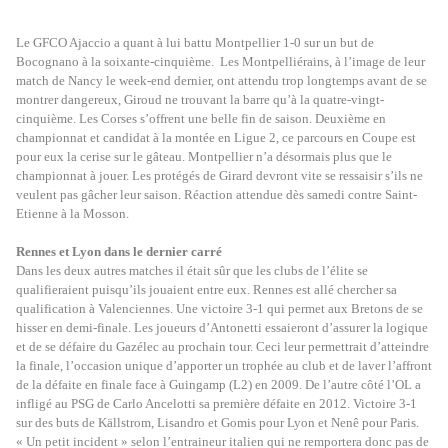
Le GFCO Ajaccio a quant à lui battu Montpellier 1-0 sur un but de
Bocognano à la soixante-cinquième. Les Montpelliérains, à l’image de leur
match de Nancy le week-end dernier, ont attendu trop longtemps avant de se
montrer dangereux, Giroud ne trouvant la barre qu’à la quatre-vingt-
cinquième. Les Corses s’offrent une belle fin de saison. Deuxième en
championnat et candidat à la montée en Ligue 2, ce parcours en Coupe est
pour eux la cerise sur le gâteau. Montpellier n’a désormais plus que le
championnat à jouer. Les protégés de Girard devront vite se ressaisir s’ils ne
veulent pas gâcher leur saison. Réaction attendue dès samedi contre Saint-
Etienne à la Mosson.
Rennes et Lyon dans le dernier carré
Dans les deux autres matches il était sûr que les clubs de l’élite se
qualifieraient puisqu’ils jouaient entre eux. Rennes est allé chercher sa
qualification à Valenciennes. Une victoire 3-1 qui permet aux Bretons de se
hisser en demi-finale. Les joueurs d’Antonetti essaieront d’assurer la logique
et de se défaire du Gazélec au prochain tour. Ceci leur permettrait d’atteindre
la finale, l’occasion unique d’apporter un trophée au club et de laver l’affront
de la défaite en finale face à Guingamp (L2) en 2009. De l’autre côté l’OL a
infligé au PSG de Carlo Ancelotti sa première défaite en 2012. Victoire 3-1
sur des buts de Källstrom, Lisandro et Gomis pour Lyon et Nenê pour Paris.
« Un petit incident » selon l’entraineur italien qui ne remportera donc pas de