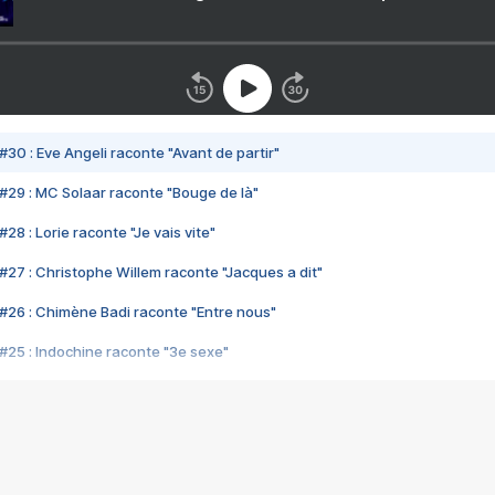
#30 : Eve Angeli raconte "Avant de partir"
#29 : MC Solaar raconte "Bouge de là"
28 : Lorie raconte "Je vais vite"
#27 : Christophe Willem raconte "Jacques a dit"
#26 : Chimène Badi raconte "Entre nous"
#25 : Indochine raconte "3e sexe"
#24 : Zaho raconte "C'est chelou"
#23 : Patrick Bruel raconte "Au café des délices"
#22 : Kyo raconte "Le chemin"