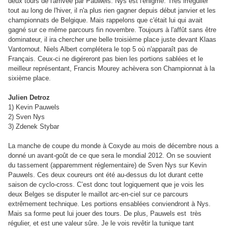
deux tours de l'arrivée par Pauwels. Nys est l'énigme. Très irrégulier
tout au long de l'hiver, il n'a plus rien gagner depuis début janvier et les
championnats de Belgique. Mais rappelons que c'était lui qui avait
gagné sur ce même parcours fin novembre. Toujours à l'affût sans être
dominateur, il ira chercher une belle troisième place juste devant Klaas
Vantornout. Niels Albert complétera le top 5 où n'apparaît pas de
Français. Ceux-ci ne digéreront pas bien les portions sablées et le
meilleur représentant, Francis Mourey achèvera son Championnat à la
sixième place.
Julien Detroz
1) Kevin Pauwels
2) Sven Nys
3) Zdenek Stybar
La manche de coupe du monde à Coxyde au mois de décembre nous a
donné un avant-goût de ce que sera le mondial 2012. On se souvient
du tassement (apparemment réglementaire) de Sven Nys sur Kevin
Pauwels. Ces deux coureurs ont été au-dessus du lot durant cette
saison de cyclo-cross. C’est donc tout logiquement que je vois les
deux Belges se disputer le maillot arc-en-ciel sur ce parcours
extrêmement technique. Les portions ensablées conviendront à Nys.
Mais sa forme peut lui jouer des tours. De plus, Pauwels est très
régulier, et est une valeur sûre. Je le vois revêtir la tunique tant