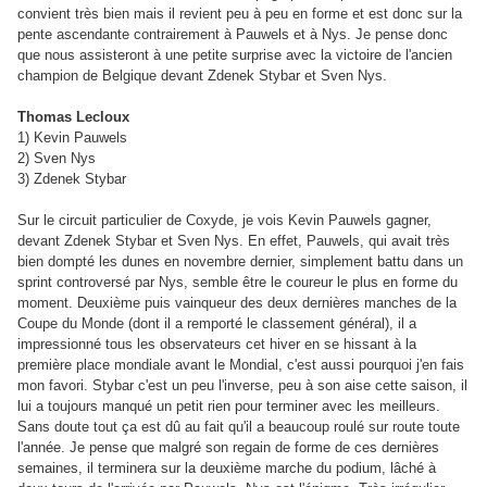
convient très bien mais il revient peu à peu en forme et est donc sur la
pente ascendante contrairement à Pauwels et à Nys. Je pense donc
que nous assisteront à une petite surprise avec la victoire de l'ancien
champion de Belgique devant Zdenek Stybar et Sven Nys.
Thomas Lecloux
1) Kevin Pauwels
2) Sven Nys
3) Zdenek Stybar
Sur le circuit particulier de Coxyde, je vois Kevin Pauwels gagner,
devant Zdenek Stybar et Sven Nys. En effet, Pauwels, qui avait très
bien dompté les dunes en novembre dernier, simplement battu dans un
sprint controversé par Nys, semble être le coureur le plus en forme du
moment. Deuxième puis vainqueur des deux dernières manches de la
Coupe du Monde (dont il a remporté le classement général), il a
impressionné tous les observateurs cet hiver en se hissant à la
première place mondiale avant le Mondial, c'est aussi pourquoi j'en fais
mon favori. Stybar c'est un peu l'inverse, peu à son aise cette saison, il
lui a toujours manqué un petit rien pour terminer avec les meilleurs.
Sans doute tout ça est dû au fait qu'il a beaucoup roulé sur route toute
l'année. Je pense que malgré son regain de forme de ces dernières
semaines, il terminera sur la deuxième marche du podium, lâché à