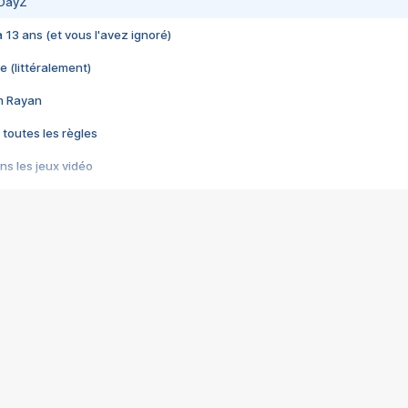
 DayZ
 a 13 ans (et vous l'avez ignoré)
e (littéralement)
im Rayan
 toutes les règles
s les jeux vidéo
us choquant de Rockstar ? - Le scandale BULLY
e plus moche de Steam
du RÊVE tourne au CAUCHEMAR
pendant 8 heures
it… à tort
umiliés par un jeu vidéo
ire - Final Fantasy 8