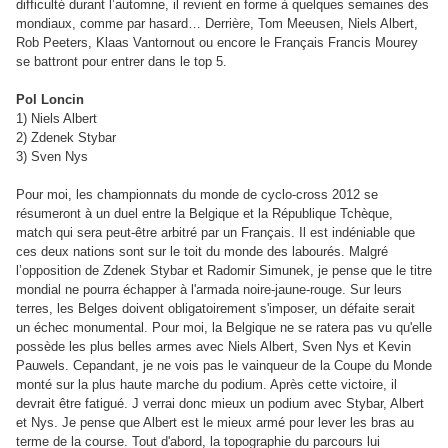
difficulté durant l’automne, il revient en forme à quelques semaines des
mondiaux, comme par hasard… Derrière, Tom Meeusen, Niels Albert,
Rob Peeters, Klaas Vantornout ou encore le Français Francis Mourey
se battront pour entrer dans le top 5.
Pol Loncin
1) Niels Albert
2) Zdenek Stybar
3) Sven Nys
Pour moi, les championnats du monde de cyclo-cross 2012 se
résumeront à un duel entre la Belgique et la République Tchèque,
match qui sera peut-être arbitré par un Français. Il est indéniable que
ces deux nations sont sur le toit du monde des labourés. Malgré
l’opposition de Zdenek Stybar et Radomir Simunek, je pense que le titre
mondial ne pourra échapper à l'armada noire-jaune-rouge. Sur leurs
terres, les Belges doivent obligatoirement s'imposer, un défaite serait
un échec monumental. Pour moi, la Belgique ne se ratera pas vu qu'elle
possède les plus belles armes avec Niels Albert, Sven Nys et Kevin
Pauwels. Cepandant, je ne vois pas le vainqueur de la Coupe du Monde
monté sur la plus haute marche du podium. Après cette victoire, il
devrait être fatigué. J verrai donc mieux un podium avec Stybar, Albert
et Nys. Je pense que Albert est le mieux armé pour lever les bras au
terme de la course. Tout d'abord, la topographie du parcours lui