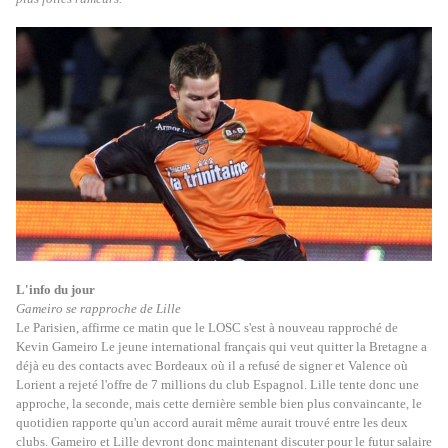
L'info du jour
Gameiro se rapproche de Lille
Le Parisien, affirme ce matin que le LOSC s'est à nouveau rapproché de
Kevin Gameiro Le jeune international français qui veut quitter la Bretagne a
déjà eu des contacts avec Bordeaux où il a refusé de signer et Valence où
Lorient a rejeté l'offre de 7 millions du club Espagnol. Lille tente donc une
approche, la seconde, mais cette dernière semble bien plus convaincante, le
quotidien rapporte qu'un accord aurait même aurait trouvé entre les deux
clubs. Gameiro et Lille devront donc maintenant discuter pour le futur salaire