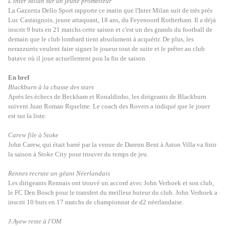
L'inter Milan sur un jeune prometteur
La Gazzetta Dello Sport rapporte ce matin que l'Inter Milan suit de très prés
Luc Castaignois, jeune attaquant, 18 ans, du Feyenoord Rotherham. Il a déjà
inscrit 9 buts en
21 matchs cette saison et c'est un des grands du football de
demain que le club lombard tient absolument à acquérir. De plus, les
nerazzurris veulent faire signer le
joueur tout de suite et le prêter au club
batave où il joue actuellement pou la fin de saison.
En bref
Blackburn à la chasse des stars
Après les échecs de Beckham et Ronaldinho, les dirigeants de Blackburn
suivent Juan Roman Rquelme. Le coach des Rovers a indiqué que le jouer
est sur la liste.
Carew file à Stoke
John Carew, qui était barré par la venue de Darenn Bent à Aston Villa va finir
la saison à Stoke City pour trouver du temps de jeu.
Rennes recrute un géant Néerlandais
Les dirigeants Rennais ont trouvé un accord avec John Verhoek et son club,
le FC Den Bosch pour le transfert du meilleur buteur du club. John Verhoek a
inscrit 10 buts en 17 matchs de championnat de d2 néerlandaise.
J.Ayew reste à l'OM