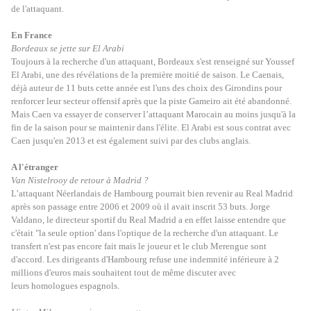
de l'attaquant.
En France
Bordeaux se jette sur El Arabi
Toujours à la recherche d'un attaquant, Bordeaux s'est renseigné sur Youssef
El Arabi, une des révélations de la première moitié de saison. Le Caenais,
déjà auteur de 11 buts cette année est l'uns des choix des Girondins pour
renforcer leur secteur offensif après que la piste Gameiro ait été abandonné.
Mais Caen va essayer de conserver l’attaquant Marocain au moins jusqu'à la
fin de la saison pour se maintenir dans l'élite. El Arabi est sous contrat avec
Caen jusqu'en 2013 et est également suivi par des clubs anglais.
A l'étranger
Van Nistelrooy de retour à Madrid ?
L’attaquant Néerlandais de Hambourg pourrait bien revenir au Real Madrid
après son passage entre 2006 et 2009 où il avait inscrit 53 buts. Jorge
Valdano, le directeur
sportif du Real Madrid a en effet laisse entendre que
c'était "la seule option' dans l'optique de la recherche d'un attaquant. Le
transfert n'est pas encore fait mais le joueur
et le club Merengue sont
d'accord. Les dirigeants d'Hambourg refuse une indemnité inférieure à 2
millions d'euros mais souhaitent tout de même discuter avec
leurs
homologues espagnols.