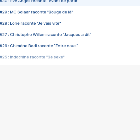
#30 : Eve Angeli raconte "Avant de partir"
#29 : MC Solaar raconte "Bouge de là"
28 : Lorie raconte "Je vais vite"
#27 : Christophe Willem raconte "Jacques a dit"
#26 : Chimène Badi raconte "Entre nous"
#25 : Indochine raconte "3e sexe"
#24 : Zaho raconte "C'est chelou"
#23 : Patrick Bruel raconte "Au café des délices"
#22 : Kyo raconte "Le chemin"
#21 : Nolwenn Leroy raconte "Cassé"
#20 : Patrick Hernandez raconte "Born to be alive"
#19 : Lorie raconte "Près de moi"
#18 : Michael Jones raconte "A nos actes manqués" (avec Jean-Jacque