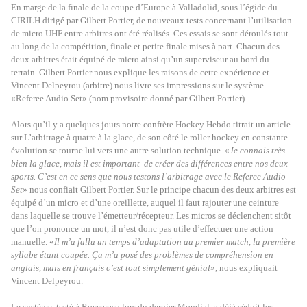
En marge de la finale de la coupe d’Europe à Valladolid, sous l’égide du
CIRILH dirigé par Gilbert Portier, de nouveaux tests concernant l’utilisation
de micro UHF entre arbitres ont été réalisés. Ces essais se sont déroulés tout
au long de la compétition, finale et petite finale mises à part. Chacun des
deux arbitres était équipé de micro ainsi qu’un superviseur au bord du
terrain. Gilbert Portier nous explique les raisons de cette expérience et
Vincent Delpeyrou (arbitre) nous livre ses impressions sur le système
«Referee Audio Set» (nom provisoire donné par Gilbert Portier).
Alors qu’il y a quelques jours notre confrère Hockey Hebdo titrait un article
sur L’arbitrage à quatre à la glace, de son côté le roller hockey en constante
évolution se tourne lui vers une autre solution technique. «
Je connais très
bien la glace, mais il est important de créer des différences entre nos deux
sports. C’est en ce sens que nous testons l’arbitrage avec le Referee Audio
Set
» nous confiait Gilbert Portier. Sur le principe chacun des deux arbitres est
équipé d’un micro et d’une oreillette, auquel il faut rajouter une ceinture
dans laquelle se trouve l’émetteur/récepteur. Les micros se déclenchent sitôt
que l’on prononce un mot, il n’est donc pas utile d’effectuer une action
manuelle. «
Il m’a fallu un temps d’adaptation au premier match, la première
syllabe étant coupée. Ça m’a posé des problèmes de compréhension en
anglais, mais en français c’est tout simplement génial
», nous expliquait
Vincent Delpeyrou.
Le système, testé à Roccaraso lors du dernier Mondial, a déjà séduit les