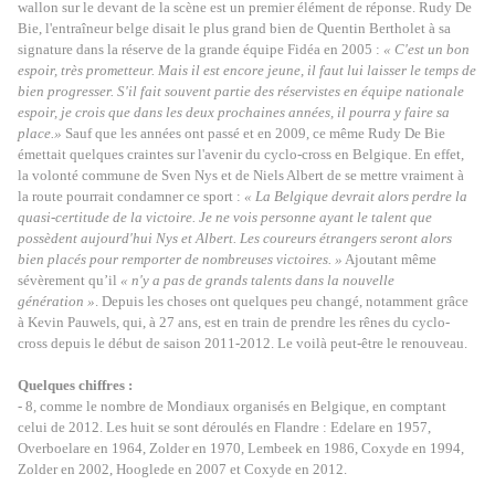
wallon sur le devant de la scène est un premier élément de réponse. Rudy De
Bie, l'entraîneur belge disait le plus grand bien de Quentin Bertholet à sa
signature dans la réserve de la grande équipe Fidéa en 2005 :
« C'est un bon
espoir, très prometteur. Mais il est encore jeune, il faut lui laisser le temps de
bien progresser. S'il fait souvent partie des réservistes en équipe nationale
espoir, je crois que dans les deux prochaines années, il pourra y faire sa
place.»
Sauf que les années ont passé et en 2009, ce même Rudy De Bie
émettait quelques craintes sur l'avenir du cyclo-cross en Belgique. En effet,
la volonté commune de Sven Nys et de Niels Albert de se mettre vraiment à
la route pourrait condamner ce sport :
« La Belgique devrait alors perdre la
quasi-certitude de la victoire. Je ne vois personne ayant le talent que
possèdent aujourd'hui Nys et Albert. Les coureurs étrangers seront alors
bien placés pour remporter de nombreuses victoires. »
Ajoutant même
sévèrement qu’il
« n'y a pas de grands talents dans la nouvelle
génération »
. Depuis les choses ont quelques peu changé, notamment grâce
à Kevin Pauwels, qui, à 27 ans, est en train de prendre les rênes du cyclo-
cross depuis le début de saison 2011-2012. Le voilà peut-être le renouveau.
Quelques chiffres :
- 8, comme le nombre de Mondiaux organisés en Belgique, en comptant
celui de 2012. Les huit se sont déroulés en Flandre : Edelare en 1957,
Overboelare en 1964, Zolder en 1970, Lembeek en 1986, Coxyde en 1994,
Zolder en 2002, Hooglede en 2007 et Coxyde en 2012.