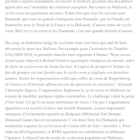
par Kim Clijsters notamment, ou encore le football, pourtant des disciplines
appréciées sur l’ensemble du continent européen. Par contre en Wallonie, le
cyclo-cross est quasiment inconnu. Il faut dire que tous les circuits sont
flamands, que tous les grands champions sont flamands, que la Flandre est
frontalière avec le Nord de la France et la Hollande, d’autres terres de cyclo-
cross. Bref, le cyclo-cross et les Flamands, c’est une grande histoire d’amour.
Du coup, la fédération belge de cyclisme tente tant bien que mal de faire
découvrir le sport aux Wallons. Par exemple pour l’ouverture du Trophée
GVA 2009-2010, la première manche était organisée à Namur.
"Nous avons
donné pour objectif à Roland Liboton (quintuple champion du monde, ndlr)
de faire un cyclo-cross de haute facture. Il s'agira de grimper à Namur. Le
fait de grimper est une facette que le cyclo-cross a négligée ces dernières
années. Seules les organisations telles que celles du cross de Koppenberg,
de Gavere et d'Overijse offrent encore du spectacle en ascension",
déclarait
Christophe Impens, l’organisateur. Implanter le cyclo-cross en Wallonie en
tentant de modifier quelques règles coutumières. Le challenge valait la peine
d’être tenté. Ce qu’il est aussi intéressant de noter, c’est que l’organisation
appartient à la société Golazo, une société flamande, la plus importante
entreprise d’événements sportifs en Belgique (Mémorial Van Damme,
Diamond Games Anvers notamment). C’est donc bien les Flamands qui
souhaitent exporter le cyclo-cross de l’autre côté de leur « frontière ». Pour
aider au développement, la RTBF apportait sa contribution en diffusant
l’épreuve. L'objectif est de rendre le cyclocross populaire en Wallonie,