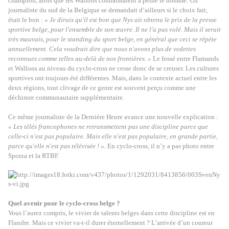
champion, alors que les Wallons connaissaient à peine le nommé. Un
journaliste du sud de la Belgique se demandait d’ailleurs si le choix fait,
était le bon :
« Je dirais qu'il est bon que Nys ait obtenu le prix de la presse
sportive belge, pour l'ensemble de son œuvre. Il ne l'a pas volé. Mais il serait
très mauvais, pour le standing du sport belge, en général que ceci se répète
annuellement. Cela voudrait dire que nous n'avons plus de vedettes
reconnues comme telles au-delà de nos frontières. »
Le fossé entre Flamands
et Wallons au niveau du cyclo-cross ne cesse donc de se creuser. Les cultures
sportives ont toujours été différentes. Mais, dans le contexte actuel entre les
deux régions, tout clivage de ce genre est souvent perçu comme une
déchirure communautaire supplémentaire.
Ce même journaliste de la Dernière Heure avance une nouvelle explication :
« Les télés francophones ne retransmettent pas une discipline parce que
celle-ci n'est pas populaire. Mais elle n'est pas populaire, en grande partie,
parce qu'elle n'est pas télévisée ! ».
En cyclo-cross, il n’y a pas photo entre
Sporza et la RTBF.
Quel avenir pour le cyclo-cross belge ?
Vous l’aurez compris, le vivier de talents belges dans cette discipline est en
Flandre. Mais ce vivier va-t-il durer éternellement ? L’arrivée d’un coureur