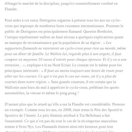
d'élargir le marché de la discipline, jusqu'ici essentiellement confiné en
Flandre.
Pour aider à cet essor, Dottignies organise à présent tous les ans un cyclo-
cross qui regroupe de nombreux bons crossmen internationaux. Pourtant le
public de Dottignies est principalement flamand. Quentin Bertholet,
l’unique représentant wallon au haut niveau a quelques explications quant
au manque de reconnaissance par la population de sa région :
« Les
supporters flamands ne rateraient un cyclo-cross pour rien au monde, même
pour un dîner de famille. Le Wallon lui, regarde plus à son argent, il faut
compter en moyenne 10 euros d’entrée pour chaque épreuve. Et il y en a une
trentaine... »,
explique-t-il au Nord Eclair. Le constat est le même pour les
principaux intéressés :
« Il faut au moins toujours une heure de route pour
aller sur les courses. Ce qui n’est pas le cas sur route, où il y a plus de
courses dans notre région. »
Sans grands coureurs, il est certain que la
Wallonie aura bien du mal à apprécier le cyclo-cross, préférant les sports
automobiles, la vitesse et même le ping-pong !
D’autant plus que le retard qu’elle a sur la Flandre est considérable. Prenons
un exemple. Comme tous les ans, en 2008, était remis le Prix des Sportif et
Sportive de l'Année. Le prix féminin attribué à Tia Hellebaut a fait
l'unanimité. Ce qui n’est pas du tout le cas de la récompense masculine
remise à Sven Nys. Les Flamands étaient alors très heureux pour leur