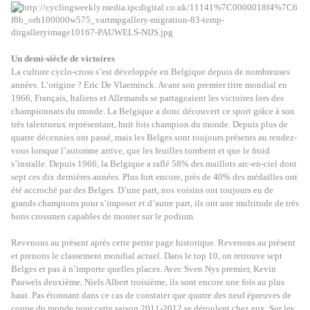
Un demi-siècle de victoires
La culture cyclo-cross s’est développée en Belgique depuis de nombreuses
années. L’origine ? Eric De Vlaeminck. Avant son premier titre mondial en
1966, Français, Italiens et Allemands se partageaient les victoires lors des
championnats du monde. La Belgique a donc découvert ce sport grâce à son
très talentueux représentant, huit fois champion du monde. Depuis plus de
quatre décennies ont passé, mais les Belges sont toujours présents au rendez-
vous lorsque l’automne arrive, que les feuilles tombent et que le froid
s’installe. Depuis 1966, la Belgique a raflé 58% des maillots arc-en-ciel dont
sept ces dix dernières années. Plus fort encore, près de 40% des médailles ont
été accroché par des Belges. D’une part, nos voisins ont toujours eu de
grands champions pour s’imposer et d’autre part, ils ont une multitude de très
bons crossmen capables de monter sur le podium.
Revenons au présent après cette petite page historique. Revenons au présent
et prenons le classement mondial actuel. Dans le top 10, on retrouve sept
Belges et pas à n’importe quelles places. Avec Sven Nys premier, Kevin
Pauwels deuxième, Niels Albert troisième, ils sont encore une fois au plus
haut. Pas étonnant dans ce cas de constater que quatre des neuf épreuves de
coupe du monde pour cette saison 2011-2012 se déroulent chez eux. Sur les