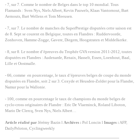
- 7, sur 7. Comme le nombre de Belges dans le top 10 mondial. Tous
Flamands : Sven Nys, Niels Albert, Kevin Pauwels, Klaas Vantornout, Bart
Aernouts, Bart Wellens et Tom Meeusen.
- 7, sur 7. Le nombre de manches du SuperPrestige disputées cette saison est
de 8. Sept se courent en Belgique, toutes en Flandres : Ruddervoorde,
Zonhoven, Hamme-Zogge, Gavere, Diegem, Hoogstraten et Middelkerke.
- 8, sur 8. Le nombre d’épreuves du Trophée GVA version 2011-2012, toutes
disputées en Flandres : Audenarde, Renaix, Hasselt, Essen, Loenhout, Baal,
Lille et Oostmalle.
- 66, comme
en pourcentage, le taux d’épreuves belges de coupe du monde
disputées en Flandre, soit 2 sur 3. Coxyde et Heusden-Zolder pour la Flandre,
Namur pour la Wallonie.
- 100, comme en pourcentage le taux de champions du monde belges de
cyclo-cross originaires de Flandre : Eric De Vlaeminck, Roland Liboton,
Mario De Clercq, Sven Nys, Niels Albert…
Article réalisé par
Jérémy Bazin l
Archives :
Pol Loncin l
Images :
AFP,
DailyPeloton, Cyclingweekly