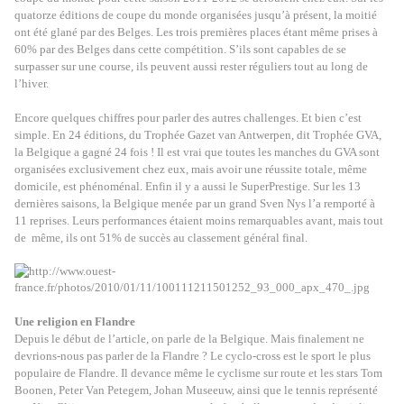
quatorze éditions de coupe du monde organisées jusqu’à présent, la moitié
ont été glané par des Belges. Les trois premières places étant même prises à
60% par des Belges dans cette compétition. S’ils sont capables de se
surpasser sur une course, ils peuvent aussi rester réguliers tout au long de
l’hiver.
Encore quelques chiffres pour parler des autres challenges. Et bien c’est
simple. En 24 éditions, du Trophée Gazet van Antwerpen, dit Trophée GVA,
la Belgique a gagné 24 fois ! Il est vrai que toutes les manches du GVA sont
organisées exclusivement chez eux, mais avoir une réussite totale, même
domicile, est phénoménal. Enfin il y a aussi le SuperPrestige. Sur les 13
dernières saisons, la Belgique menée par un grand Sven Nys l’a remporté à
11 reprises. Leurs performances étaient moins remarquables avant, mais tout
de
même, ils ont 51% de succès au classement général final.
Une religion en Flandre
Depuis le début de l’article, on parle de la Belgique. Mais finalement ne
devrions-nous pas parler de la Flandre ? Le cyclo-cross est le sport le plus
populaire de Flandre. Il devance même le cyclisme sur route et les stars Tom
Boonen, Peter Van Petegem, Johan Museeuw, ainsi que le tennis représenté