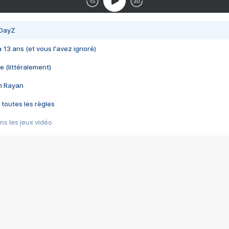
 DayZ
 a 13 ans (et vous l'avez ignoré)
e (littéralement)
im Rayan
 toutes les règles
s les jeux vidéo
us choquant de Rockstar ? - Le scandale BULLY
e plus moche de Steam
du RÊVE tourne au CAUCHEMAR
pendant 8 heures
it… à tort