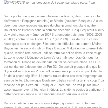
Sur la photo que vous pouvez observer ci-dessus, deux grands clubs
d'affrontent : Perpignan (en bleu) et Biarritz (couleurs Basques). A elles
deux, ces deux grosses équipes du championnat ont glané quatre
Boucliers de Brennus dans la dernière décennie. Ce qui équivaut à 40%
de victoire tout de même. Le BOPB a remporté trois titres (2002, 2005
et 2006) contre un seul pour l'USAP (en 2009). Ces deux structures
historiques sont en danger. Elles sont en difficulté tout comme l'Aviron
Bayonnais, le second club du Pays Basque. Malgré un recrutement de
qualité, réalisé l'été dernier, l'AB se retrouve enlisé dans la zone rouge.
La zone rouge ? L'équipe de Lyon s'y est habituée. D'après nous, la
formation du Rhône ne devrait plus quitter sa dernière place. Le LOU
est condamné à descendre en Pro D2. On oserait presque dire que le
"Lyon est mort (ce soir)" puisqu'il ne marquera plus aucun point d'ici la
fin de la phase régulière. Le promu n'aura donc pas tenu longtemps au
sein de l'élite. L'homologue Bordeaux-Bègles va-t-il lui tenir le coup ? La
réponse est peut être oui. Pourquoi ? Parce que l'on voit plutôt Brive
accompagner Lyon à l'échelon inférieur. La sixième équipe à participer à
cette opération survie a un calendrier assez périlleux à venir...
Dans cet article nous avons ajouté Agen, qui n'est pas du tout en
danger. Mais vous allez comprendre pourquoi le SUA est mentionné ici