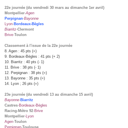
22e journée (du vendredi 30 mars au dimanche 1er avril)
Montpellier
-
Agen
Perpignan
-
Bayonne
Lyon
-
Bordeaux-Bègles
Biarritz
-
Clermont
Brive
-
Toulon
Classement à l'issue de la 22e journée
8. Agen : 45 pts (=)
9. Bordeaux-Bègles : 41 pts (+ 2)
10. Biarritz : 40 pts (- 1)
11. Brive : 38 pts (- 1)
12. Perpignan : 38 pts (=)
13. Bayonne : 35 pts (=)
14. Lyon ; 26 pts (=)
23e journée (du vendredi 13 au dimanche 15 avril)
Bayonne
-
Biarritz
Castres
-
Bordeaux-Bègles
Racing-Métro 92
-
Brive
Montpellier
-
Lyon
Agen
-
Toulon
Perpignan
-
Toulouse