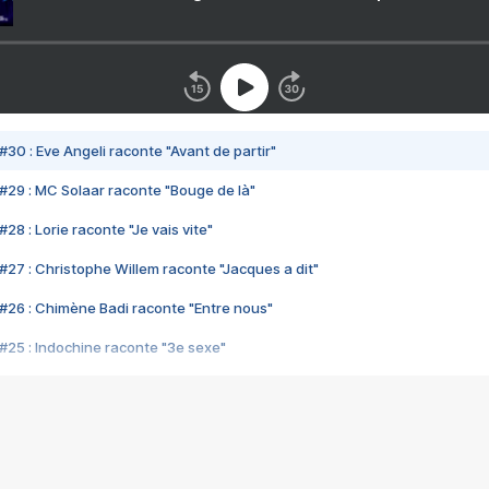
#30 : Eve Angeli raconte "Avant de partir"
#29 : MC Solaar raconte "Bouge de là"
28 : Lorie raconte "Je vais vite"
#27 : Christophe Willem raconte "Jacques a dit"
#26 : Chimène Badi raconte "Entre nous"
#25 : Indochine raconte "3e sexe"
#24 : Zaho raconte "C'est chelou"
#23 : Patrick Bruel raconte "Au café des délices"
#22 : Kyo raconte "Le chemin"