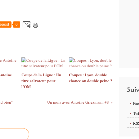
epost
0
Antoine
Coupe de la Ligue : Un
Coupes : Lyon, double
titre salvateur pour
chance ou double peine ?
l’OM
Sui
nd bien"
Un mois avec Antoine Griezmann #8
Fa
Twi
RS