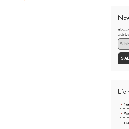
New
Abonne
article
Email
Lie
Nou
Fa
Twi