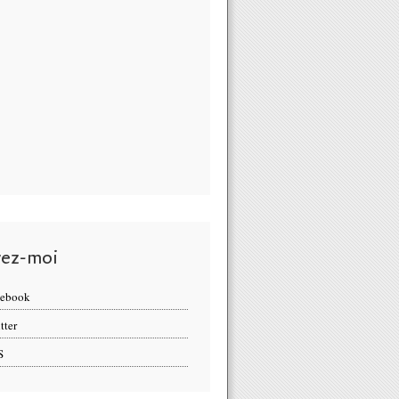
vez-moi
cebook
tter
S