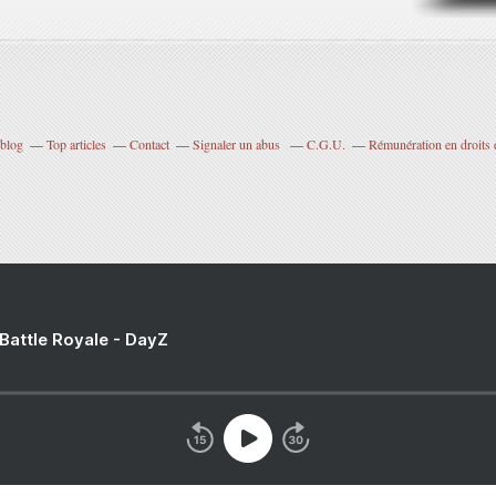
rblog
Top articles
Contact
Signaler un abus
C.G.U.
Rémunération en droits 
 Battle Royale - DayZ