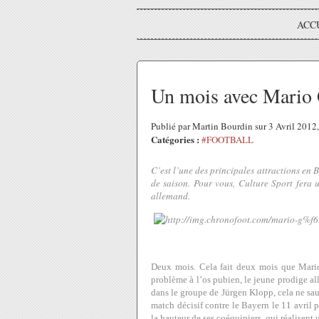
ACC
Un mois avec Mario 
Publié par Martin Bourdin sur 3 Avril 201
Catégories :
#FOOTBALL
C’est l’une des principales attractions en 
de saison. Pour vous, Culture Sport fera
allemand.
Deux mois. Cela fait deux mois que Mario
problème à l’os pubien, le jeune prodige all
dans le groupe de Jürgen Klopp, cela ne saur
match décisif contre le Bayern le 11 avril p
la hauteur de ses coéquipiers, qui réalisent