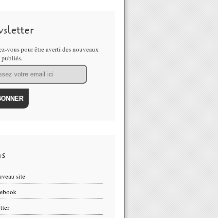
sletter
z-vous pour être averti des nouveaux
s publiés.
ns
veau site
cebook
tter