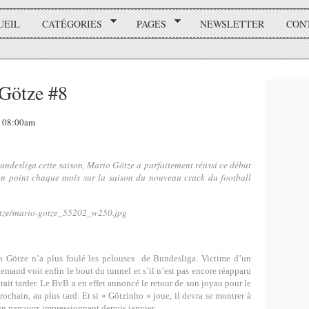
UEIL
CATÉGORIES
PAGES
NEWSLETTER
CON
Götze #8
2, 08:00am
Bundesliga cette saison, Mario Götze a parfaitement réussi ce début
 un point chaque mois sur la saison du nouveau crack du football
 Götze n’a plus foulé les pelouses de Bundesliga. Victime d’un
emand voit enfin le bout du tunnel et s’il n’est pas encore réapparu
ait tarder. Le BvB a en effet annoncé le retour de son joyau pour le
rochain, au plus tard. Et si « Götzinho » joue, il devra se montrer à
 un parcours impressionnant depuis janvier.