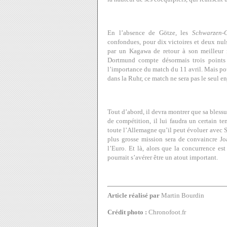
En l’absence de Götze, les
Schwarzen-
confondues, pour dix victoires et deux nuls,
par un Kagawa de retour à son meilleur n
Dortmund compte désormais trois points d
l’importance du match du 11 avril. Mais pou
dans la Ruhr, ce match ne sera pas le seul e
Tout d’abord, il devra montrer que sa blessur
de compétition, il lui faudra un certain t
toute l’Allemagne qu’il peut évoluer avec Sh
plus grosse mission sera de convaincre J
l’Euro. Et là, alors que la concurrence est
pourrait s’avérer être un atout important.
Article réalisé par
Martin Bourdin
Crédit photo :
Chronofoot.fr