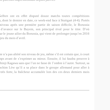
Gelben
ont en effet disputé douze matchs toutes compétitions
 dont le dernier en date, ce week-end face à Stuttgart (4-4). Portés
iveau après une première partie de saison difficile, le Borussia
’avance sur le Bayern, son principal rival pour le titre. D’où
r le jeune ailier du Borussia, qui vient de prolonger jusqu’en 2016
njeu du mois d’avril.
e n’a pas altéré son niveau de jeu, même s’il est certain que, à court
emps avant de s’exprimer au mieux. Ensuite, il lui faudra prouver à
inji Kagawa sans que l’un ne fasse de l’ombre à l’autre. Surtout, sa
oachim Löw qu’il a sa place dans le groupe allemand pour aller à
 très forte, la fraîcheur accumulée lors des ces deux derniers mois