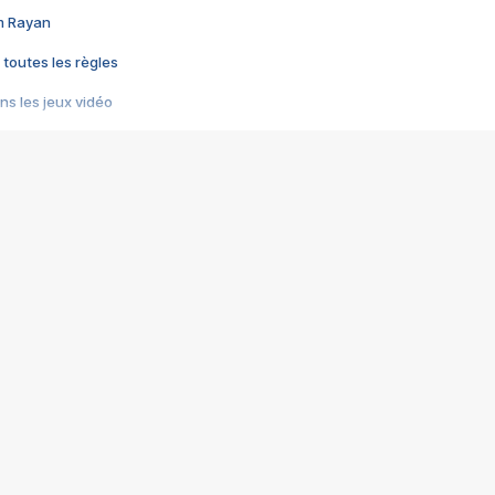
im Rayan
 toutes les règles
s les jeux vidéo
us choquant de Rockstar ? - Le scandale BULLY
e plus moche de Steam
du RÊVE tourne au CAUCHEMAR
pendant 8 heures
it… à tort
umiliés par un jeu vidéo
ire - Final Fantasy 8
ti un empire - Age of Empires
story DOFUS