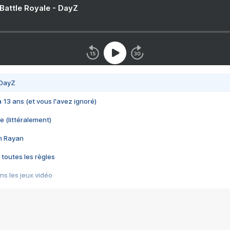
 Battle Royale - DayZ
 DayZ
 a 13 ans (et vous l'avez ignoré)
e (littéralement)
im Rayan
 toutes les règles
s les jeux vidéo
us choquant de Rockstar ? - Le scandale BULLY
e plus moche de Steam