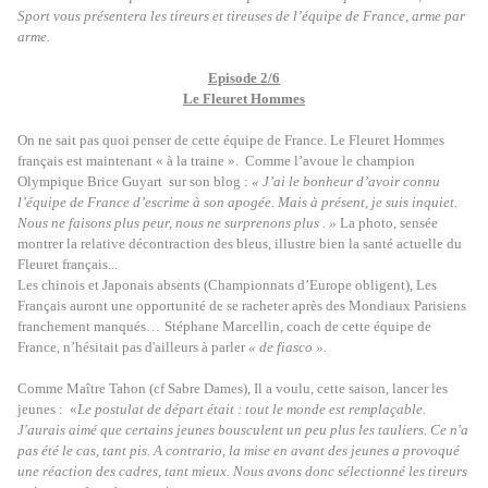
Sport vous présentera les tireurs et tireuses de l’équipe de France, arme par
arme.
Episode 2/6
Le Fleuret Hommes
On ne sait pas quoi penser de cette équipe de France. Le Fleuret Hommes
français est maintenant « à la traine ». Comme l’avoue le champion
Olympique Brice Guyart sur son blog :
« J’ai le bonheur d’avoir connu
l’équipe de France d’escrime à son apogée. Mais à présent, je suis inquiet.
Nous ne faisons plus peur, nous ne surprenons plus . »
La photo, sensée
montrer la relative décontraction des bleus, illustre bien la santé actuelle du
Fleuret français...
Les chinois et Japonais absents (Championnats d’Europe obligent), Les
Français auront une opportunité de se racheter après des Mondiaux Parisiens
franchement manqués…
Stéphane Marcellin, coach de cette équipe de
France, n’hésitait pas d'ailleurs à parler
« de fiasco ».
Comme Maître Tahon (cf Sabre Dames), Il a voulu, cette saison, lancer les
jeunes : «
Le postulat de départ était : tout le monde est remplaçable.
J'aurais aimé que certains jeunes bousculent un peu plus les tauliers. Ce n'a
pas été le cas, tant pis. A contrario, la mise en avant des jeunes a provoqué
une réaction des cadres, tant mieux. Nous avons donc sélectionné les tireurs