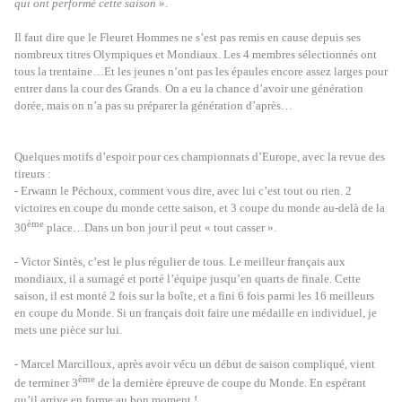
qui ont performé cette saison
».
Il faut dire que le Fleuret Hommes ne s’est pas remis en cause depuis ses
nombreux titres Olympiques et Mondiaux. Les 4 membres sélectionnés ont
tous la trentaine…Et les jeunes n’ont pas les épaules encore assez larges pour
entrer dans la cour des Grands.
On a eu la chance d’avoir une génération
dorée, mais on n’a pas su préparer la génération d’après…
Quelques motifs d’espoir pour ces championnats d’Europe, avec la revue des
tireurs :
- Erwann le Péchoux, comment vous dire, avec lui c’est tout ou rien. 2
victoires en coupe du monde cette saison, et 3 coupe du monde au-delà de la
ème
30
place…Dans un bon jour il peut « tout casser ».
- Victor Sintès, c’est le plus régulier de tous. Le meilleur français aux
mondiaux, il a surnagé et porté l’équipe jusqu’en quarts de finale. Cette
saison, il est monté 2 fois sur la boîte, et a fini 6 fois parmi les 16 meilleurs
en coupe du Monde. Si un français doit faire une médaille en individuel, je
mets une pièce sur lui.
- Marcel Marcilloux, après avoir vécu un début de saison compliqué, vient
ème
de terminer 3
de la dernière épreuve de coupe du Monde. En espérant
qu’il arrive en forme au bon moment !