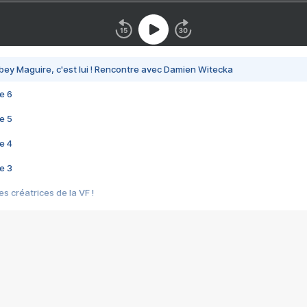
bey Maguire, c'est lui ! Rencontre avec Damien Witecka
e 6
e 5
e 4
e 3
s créatrices de la VF !
e 2
e 1
e Mektoub My Love arrive enfin ! Rencontre avec Shaïn Boumedine et Sal
i : après Toni en famille