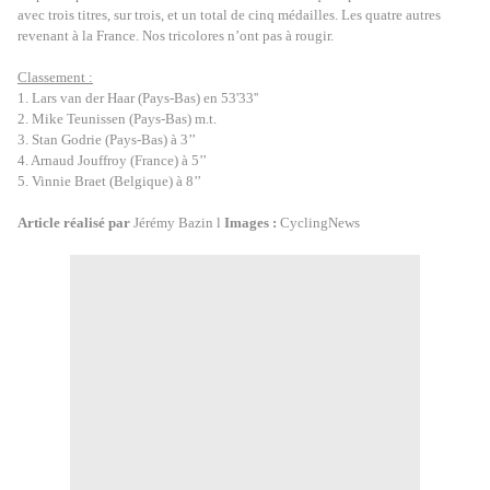
avec trois titres, sur trois, et un total de cinq médailles. Les quatre autres
revenant à la France. Nos tricolores n’ont pas à rougir.
Classement :
1. Lars van der Haar (Pays-Bas) en 53'33''
2. Mike Teunissen (Pays-Bas) m.t.
3. Stan Godrie (Pays-Bas) à 3’’
4. Arnaud Jouffroy (France) à 5’’
5. Vinnie Braet (Belgique) à 8’’
Article réalisé par
Jérémy Bazin l
Images :
CyclingNews