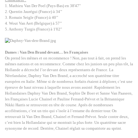
1. Mathieu Van Der Poel (Pays-Bas) en 38'47"
2. Quentin Jaurégui (France) à 34’’
3. Romain Seigle (France) à 40’’
4. Wout Van Aert (Belgique) à 57’’
5. Anthony Turgis (France) à 1'02"
Dames : Van Den Brand devant… les Françaises
On prend les mêmes et on recommence ! Non, pas tout à fait, on prend les
mêmes nations et on recommence. Comme chez les juniors un peu plus tôt, la
Hollande a décroché l’or devant deux représentants de France. La
Néerlandaise, Daphny Van Den Brand, a accroché son quatrième titre
européen en Italie. Même si de nombreux forfaits étaient à déplorer, c’est une
épreuve de haut niveau à laquelle nous avons assisté. Rapidement les
Hollandaises Daphny Van Den Brand, Sophie De Boer et Sanne Van Paaseen,
les Françaises Lucie Chainel et Pauline Ferrand-Prévot et la Britannique
Nikki Harris se retrouvent en tête de course. Après de nombreuses
accélérations, c’est un trio qui s’isole à l’entame du dernier tour. On
retrouvait là Van Den Brand, Chainel et Ferrand-Prévot. Seule contre deux,
c’est bien la Hollandaise qui se montrait la plus forte. Un quatrième sacre
synonyme de record. Derrière, Chainel réglait sa compatriote au sprint.