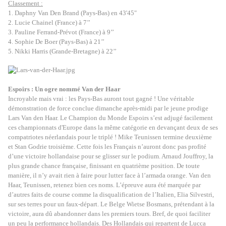
Classement :
1. Daphny Van Den Brand (Pays-Bas) en 43'45"
2. Lucie Chainel (France) à 7’’
3. Pauline Ferrand-Prévot (France) à 9’’
4. Sophie De Boer (Pays-Bas) à 21’’
5. Nikki Harris (Grande-Bretagne) à 22’’
Espoirs : Un ogre nommé Van der Haar
Incroyable mais vrai : les Pays-Bas auront tout gagné ! Une véritable
démonstration de force conclue dimanche après-midi par le jeune prodige
Lars Van den Haar. Le Champion du Monde Espoirs s’est adjugé facilement
ces championnats d'Europe dans la même catégorie en devançant deux de ses
compatriotes néerlandais pour le triplé ! Mike Teunissen termine deuxième
et Stan Godrie troisième. Cette fois les Français n’auront donc pas profité
d’une victoire hollandaise pour se glisser sur le podium. Arnaud Jouffroy, la
plus grande chance française, finissant en quatrième position. De toute
manière, il n’y avait rien à faire pour lutter face à l’armada orange. Van den
Haar, Teunissen, retenez bien ces noms. L’épreuve aura été marquée par
d’autres faits de course comme la disqualification de l’Italien, Elia Silvestri,
sur ses terres pour un faux-départ. Le Belge Wietse Bosmans, prétendant à la
victoire, aura dû abandonner dans les premiers tours. Bref, de quoi faciliter
un peu la performance hollandais. Des Hollandais qui repartent de Lucca