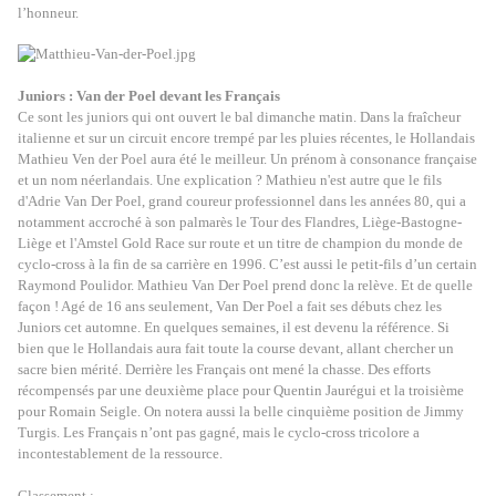
l’honneur.
Juniors : Van der Poel devant les Français
Ce sont les juniors qui ont ouvert le bal dimanche matin. Dans la fraîcheur
italienne et sur un circuit encore trempé par les pluies récentes, le Hollandais
Mathieu Ven der Poel aura été le meilleur. Un prénom à consonance française
et un nom néerlandais. Une explication ? Mathieu n'est autre que le fils
d'Adrie Van Der Poel, grand coureur professionnel dans les années 80, qui a
notamment accroché à son palmarès le Tour des Flandres, Liège-Bastogne-
Liège et l'Amstel Gold Race sur route et un titre de champion du monde de
cyclo-cross à la fin de sa carrière en 1996. C’est aussi le petit-fils d’un certain
Raymond Poulidor. Mathieu Van Der Poel prend donc la relève. Et de quelle
façon ! Agé de 16 ans seulement, Van Der Poel a fait ses débuts chez les
Juniors cet automne. En quelques semaines, il est devenu la référence. Si
bien que le Hollandais aura fait toute la course devant, allant chercher un
sacre bien mérité. Derrière les Français ont mené la chasse. Des efforts
récompensés par une deuxième place pour Quentin Jaurégui et la troisième
pour Romain Seigle. On notera aussi la belle cinquième position de Jimmy
Turgis. Les Français n’ont pas gagné, mais le cyclo-cross tricolore a
incontestablement de la ressource.
Classement :