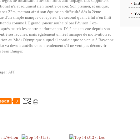
ègles de localisation des contrôles anti-dopage. Les supporters
Ins
ational n'a absolument rien montré ce soir. Son premier, et unique,
ns ses 22m, mettant ainsi son équipe en difficulté dès la 2ème
Yo
que d'un simple manque de repères. Le second quant à lui n'en finit
 Attendu comme LE grand joueur souhaité par l'Aviron, l'ex-
 après match les contre-performances. Déjà peu en vue depuis son
montré ses lacunes, mais également un réel manque de motivation et
ration au Midi Olympique auquel il confiait que sa venue à Bayonne
coko va devoir améliorer son rendement s'il ne veut pas découvrir
e Jean Dauger.
ge :
AFP
epost
0