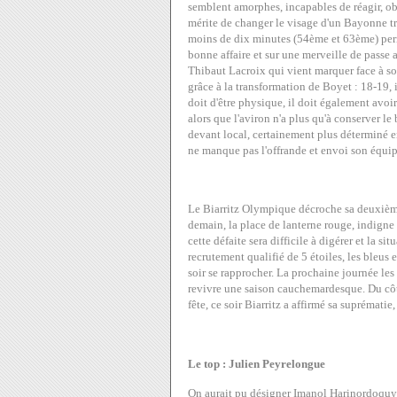
semblent amorphes, incapables de réagir, obl
mérite de changer le visage d'un Bayonne t
moins de dix minutes (54ème et 63ème) perme
bonne affaire et sur une merveille de passe
Thibaut Lacroix qui vient marquer face à so
grâce à la transformation de Boyet : 18-19, 
doit d'être physique, il doit également avoi
alors que l'aviron n'a plus qu'à conserver le 
devant local, certainement plus déterminé 
ne manque pas l'offrande et envoi son équipe
Le Biarritz Olympique décroche sa deuxième
demain, la place de lanterne rouge, indigne 
cette défaite sera difficile à digérer et la s
recrutement qualifié de 5 étoiles, les bleus 
soir se rapprocher. La prochaine journée les
revivre une saison cauchemardesque. Du côté 
fête, ce soir Biarritz a affirmé sa suprématie,
Le top : Julien Peyrelongue
On aurait pu désigner Imanol Harinordoquy p