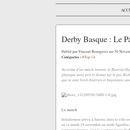
ACC
Derby Basque : Le Pa
Publié par Vincent Bourgeois sur 30 Nove
Catégories :
#Top 14
Au terme d'un match intense, le Biarritz O
physique aura pris le dessus sur le jeu. Ric
que se sont livrés biarrots et bayonnais, au
Le match
Initialement prévu à Anoeta, dans la ville e
en ce mardi 29 novembre au stade Aguiléra de
rencontre épique, c'est la couleur rouge du B