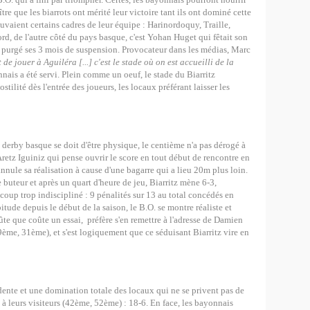
ître que les biarrots ont mérité leur victoire tant ils ont dominé cette
ouvaient certains cadres de leur équipe : Harinordoquy, Traille,
ord, de l'autre côté du pays basque, c'est Yohan Huget qui fêtait son
 purgé ses 3 mois de suspension. Provocateur dans les médias, Marc
de jouer à Aguiléra [...] c'est le stade où on est accueilli de la
nais a été servi. Plein comme un oeuf, le stade du Biarritz
ilité dès l'entrée des joueurs, les locaux préférant laisser les
 un derby basque se doit d'être physique, le centième n'a pas dérogé à
s Aretz Iguiniz qui pense ouvrir le score en tout début de rencontre en
 annule sa réalisation à cause d'une bagarre qui a lieu 20m plus loin.
buteur et après un quart d'heure de jeu, Biarritz mène 6-3,
up trop indiscipliné : 9 pénalités sur 13 au total concédés en
ude depuis le début de la saison, le B.O. se montre réaliste et
ûte que coûte un essai, préfère s'en remettre à l'adresse de Damien
9ème, 31ème), et s'est logiquement que ce séduisant Biarritz vire en
nte et une domination totale des locaux qui ne se privent pas de
 à leurs visiteurs (42ème, 52ème) : 18-6. En face, les bayonnais