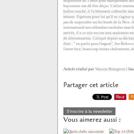
suspension de 3 mois pour manquement aux r
bayonnais ont dû être déçus. L'ailier intern
ballon touché, il l'a bêtement caffouillé da
minute. Espérons pour lui qu'il ne s'agisse 
pas de surprendre sur les bords de la Nive.
international neo-zélandais enchaîne match
arrivée, il a ce soir encore non seulement 
de détermination. Critiqué depuis sa décla
était : " en partie pour l'argent", Joe Roko
l'autre face, beaucoup moins chaleureuse, d
Article réalisé par
Vincent Bourgeois l
Ima
Partager cet article
R
S'inscrire à la newsletter
Vous aimerez aussi :