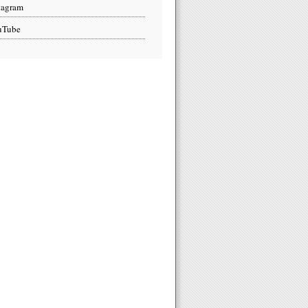
tagram
uTube