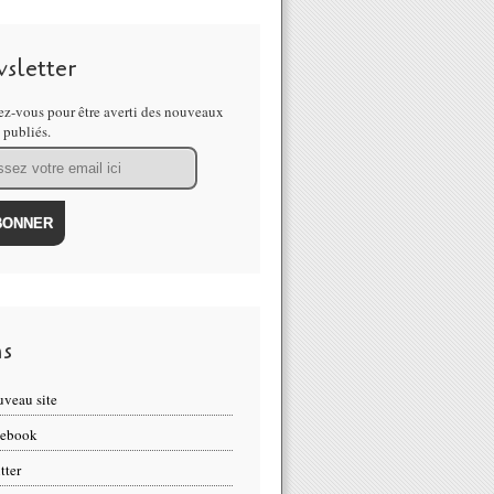
sletter
z-vous pour être averti des nouveaux
s publiés.
ns
veau site
cebook
tter