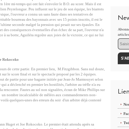
 1ère mi-temps qui ont fait s'envoler le B.O. au score. Mais il est
ien Peyrelongue. Peu influent sur le jeu de son équipe, les biarrots
sique, l'ouvreur a connu un sans faute dans ses tentatives de
New
éritable bourreau des bayonnais avec ses 15 points inscrits, il est le
l'ultime seconde malgré la pression qui pesait sur ses épaules. En
Abonne
et des conséquences éventuelles d'un échec de sa part, l'ouvreur n'a
article
ce à sa botte, Aguiléra regoûte aux joies de la victoire, ce qui ne lui
Email
Joe Rokocoko
cours de cette partie. En premier lieu, M.Fitzgibbon. Sans nul doute,
 sur le score final et sur le spectacle proposé par les 2 équipes.
but de partie pour une bagarre initiée par Jean-Jo Marmouyet selon
 qui a déclenché en premier les hostilités, l'arbitre au trèfle n'a eu
Lie
 la rencontre. Fautes au sol non signalées, écran de Mike Phillips sur
t, un nombre incalculable de mêlées aux commandements non-
, voilà quelques-unes des erreurs du soir d'un arbitre déjà contesté
Nou
Fa
Twi
oann Huget et Joe Rokocoko. Le premier était attendu après sa