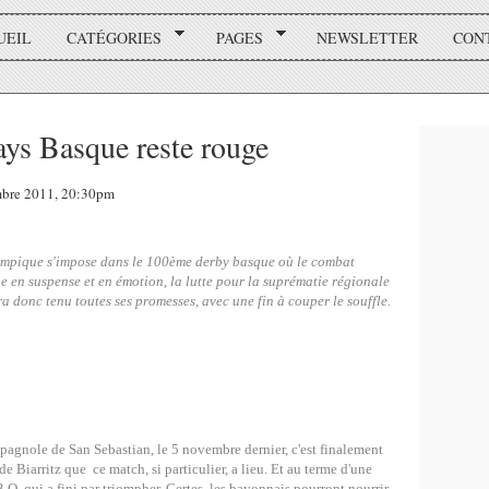
UEIL
CATÉGORIES
PAGES
NEWSLETTER
CON
ys Basque reste rouge
mbre 2011, 20:30pm
lympique s'impose dans le 100ème derby basque où le combat
he en suspense et en émotion, la lutte pour la suprématie régionale
ra donc tenu toutes ses promesses, avec une fin à couper le souffle.
spagnole de San Sebastian, le 5 novembre dernier, c'est finalement
 Biarritz que ce match, si particulier, a lieu. Et au terme d'une
.O. qui a fini par triompher. Certes, les bayonnais pourront nourrir