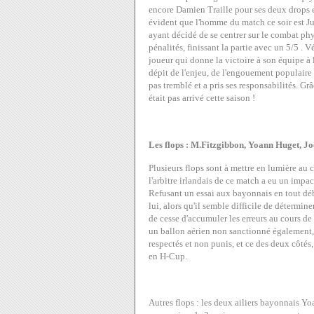
encore Damien Traille pour ses deux drops en
évident que l'homme du match ce soir est Jul
ayant décidé de se centrer sur le combat phy
pénalités, finissant la partie avec un 5/5 . V
joueur qui donne la victoire à son équipe à 
dépit de l'enjeu, de l'engouement populaire 
pas tremblé et a pris ses responsabilités. Grâ
était pas arrivé cette saison !
Les flops : M.Fitzgibbon, Yoann Huget, 
Plusieurs flops sont à mettre en lumière au 
l'arbitre irlandais de ce match a eu un impact
Refusant un essai aux bayonnais en tout dé
lui, alors qu'il semble difficile de déterminer
de cesse d'accumuler les erreurs au cours de
un ballon aérien non sanctionné égalemen
respectés et non punis, et ce des deux côtés
en H-Cup.
Autres flops : les deux ailiers bayonnais Y