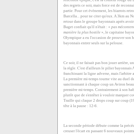
des regrets ce soir, mais force est de reconna
partie. Pour cet évènement, les biarrots retr
Barcella... pour ne citer qu'eux. A 3km au N
retour dans le groupe bayonnais après avoir
Baget confiait qu'il n'était : «
pas mécontent 
manière la plus hostile
», le capitaine bayon
Olympique a eu l'occasion de prouver son host
bayonnais entrer seuls sur la pelouse.
Ce soir, il ne faisait pas bon jouer arrière,
la règle. C'est d'ailleurs le pilier bayonnai
franchissant la ligne adverse, mais l'arbitre
La première mi-temps tourne vite au duel de 
sanctionnant à chaque coup un Aviron beauco
première mi-temps. Contrairement à son habit
plutôt que de s'entêter à vouloir marquer co
Traille qui claque 2 drops coup sur coup (1
tête à la pause : 12-6.
La seconde période débute comme la précéde
creuser l'écart en passant 6 nouveaux points