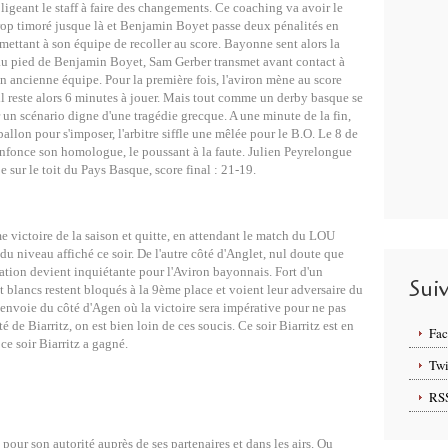
igeant le staff à faire des changements. Ce coaching va avoir le
rop timoré jusque là et Benjamin Boyet passe deux pénalités en
ttant à son équipe de recoller au score. Bayonne sent alors la
 au pied de Benjamin Boyet, Sam Gerber transmet avant contact à
n ancienne équipe. Pour la première fois, l'aviron mène au score
il reste alors 6 minutes à jouer. Mais tout comme un derby basque se
r un scénario digne d'une tragédie grecque. A une minute de la fin,
ballon pour s'imposer, l'arbitre siffle une mêlée pour le B.O. Le 8 de
enfonce son homologue, le poussant à la faute. Julien Peyrelongue
 sur le toit du Pays Basque, score final : 21-19.
 victoire de la saison et quitte, en attendant le match du LOU
du niveau affiché ce soir. De l'autre côté d'Anglet, nul doute que
ituation devient inquiétante pour l'Aviron bayonnais. Fort d'un
Sui
et blancs restent bloqués à la 9ème place et voient leur adversaire du
 envoie du côté d'Agen où la victoire sera impérative pour ne pas
de Biarritz, on est bien loin de ces soucis. Ce soir Biarritz est en
Fa
 ce soir Biarritz a gagné.
Twi
RS
our son autorité auprès de ses partenaires et dans les airs. Ou