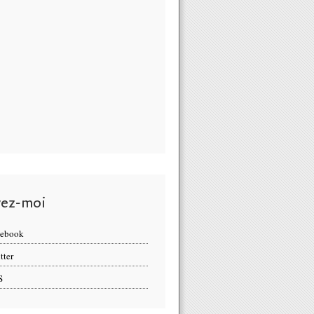
vez-moi
cebook
tter
S