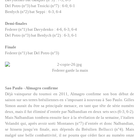
Del Potro (n°3) bat Troicki (n°7) : 6-0, 6-1
Berdych (n°2) bat Seppi : 6-3, 6-4
Demi-finales
Federer (n°1) bat Davydenko : 4-6, 6-3, 6-4
Del Potro (n°3) bat Berdych (n°2) : 6-3, 6-1
Finale
Federer (n°1) bat Del Potro (n°3)
Federer garde la main
Sao Paulo - Almagro confirme
Déjà vainqueur du tournoi en 2011, Almagro confirme son bon début de
saison sur ses terres brésiliennes en s’imposant à nouveau à Sao Paulo. Gilles
Simon aurait du être sa principale menace, en tant que tête de série numéro
deux, mais il fut éliminé d’entrée par Nalbandian en deux sets secs (6-3, 6-2).
Mais Nalbandian tombera ensuite face à la révélation de la semaine, l’italien
Volandri qui, après avoir sorti Montanes (n°7) d’entrée et donc Nalbandian,
se hissera jusqu’en finale, aux dépends du Brésilien Bellucci (n°4). Mais
malgré une belle combattivité, il ne pourra que céder face au numéro onze