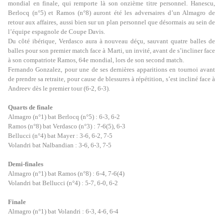
mondial en finale, qui remporte là son onzième titre personnel. Hanescu,
Berlocq (n°5) et Ramos (n°8) auront été les adversaires d’un Almagro de
retour aux affaires, aussi bien sur un plan personnel que désormais au sein de
l’équipe espagnole de Coupe Davis.
Du côté ibérique, Verdasco aura à nouveau déçu, sauvant quatre balles de
balles pour son premier match face à Marti, un invité, avant de s’incliner face
à son compatriote Ramos, 64e mondial, lors de son second match.
Fernando Gonzalez, pour une de ses dernières apparitions en tournoi avant
de prendre sa retraite, pour cause de blessures à répétition, s’est incliné face à
Andreev dès le premier tour (6-2, 6-3).
Quarts de finale
Almagro (n°1) bat Berlocq (n°5) : 6-3, 6-2
Ramos (n°8) bat Verdasco (n°3) : 7-6(5), 6-3
Bellucci (n°4) bat Mayer : 3-6, 6-2, 7-5
Volandri bat Nalbandian : 3-6, 6-3, 7-5
Demi-finales
Almagro (n°1) bat Ramos (n°8) : 6-4, 7-6(4)
Volandri bat Bellucci (n°4) : 5-7, 6-0, 6-2
Finale
Almagro (n°1) bat Volandri : 6-3, 4-6, 6-4