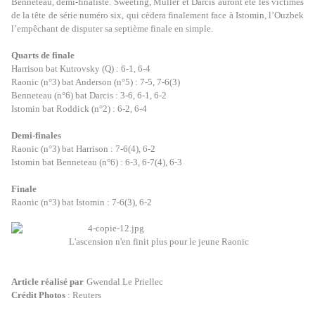
Benneteau, demi-finaliste. Sweeting, Muller et Darcis auront été les victimes
de la tête de série numéro six, qui cèdera finalement face à Istomin, l’Ouzbek
l’empêchant de disputer sa septième finale en simple.
Quarts de finale
Harrison bat Kutrovsky (Q) : 6-1, 6-4
Raonic (n°3) bat Anderson (n°5) : 7-5, 7-6(3)
Benneteau (n°6) bat Darcis : 3-6, 6-1, 6-2
Istomin bat Roddick (n°2) : 6-2, 6-4
Demi-finales
Raonic (n°3) bat Harrison : 7-6(4), 6-2
Istomin bat Benneteau (n°6) : 6-3, 6-7(4), 6-3
Finale
Raonic (n°3) bat Istomin : 7-6(3), 6-2
L'ascension n'en finit plus pour le jeune Raonic
Article réalisé par
Gwendal Le Priellec
Crédit Photos
: Reuters