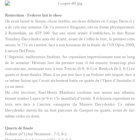
Rotterdam - Federer fait le show
On avait laissé le Suisse, chose inédite, sur deux défaites en Coupe Davis il y
a de cela une semaine. On l’a retrouvé fringuant, très en forme physiquement,
à Rotterdam, un ATP 500. Sur une route semée d’embûches, le duo Russe
Youzhny-Davydenko aura été écarté, avant de s’offrir le titre, le premier cette
saison, le 71e en carrière, face à son bourreau de la finale de l’US Open 2009,
à savoir Del Potro.
L’Argentin, malheureux finaliste, fut cependant impressionnant tout au long
de la semaine. Hésitant lors du premier tour, il fut ensuite beaucoup plus
convaincant, terrassant tour à tour Troicki (6-0, 6-1) et Berdych (6-3, 6-1) en
quarts et demi-finales. Mais il ne put rien face à un Federer très inspiré, face à
ce même Suisse qui l’avait sèchement battu en quarts de l’Open d’Australie il
ya un mois.
Du côté tricolore, Paul-Henry Matthieu confirme son retour aux affaires,
faisant tomber Lopez (n°4 et 15e mondial) d’entrée. Il échouera cependant en
trois sets face à l’ancien vainqueur du Masters Davydenko. Ce même
Davydenko mettra fin au bon parcours de Gasquet en quarts, avant de lui-
même céder en demi.
Quarts de finale
Federer (n°1) bat Nieminen : 7-5, 6-2
Davydenko bat Gasquet (n°5) : 7-5, 6-3