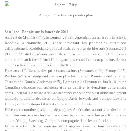
Almagro de retour au premier plan
San Jose - Raonic sur la lancée de 2011
Amputé de Monfils (n°1), le tournoi gardait cependant un tableau très relevé,
Roddick, à domicile, et Raonic devenant les principales attractions
californiennes. Roddick, héros local mais de retour de blessure (contractée à
l’Open d’Australie), n’aura pas brillé cette semaine. Il tomba en effet dès son
deuxième match face à Istomin, n’ayant pas convaincu non plus lors de son
entrée en lice face au modeste qualifié Kudla.
Face aux défaillances des principaux cadors (Stepanek (n°4), Young (n°7),
Rochus (n°8) ne rejoignant pas non plus les quarts),
Raonic prend le large.
Tombeur de Kamke, Anderson (n°5), Harrison puis Istomin en finale, le jeune
Canadien décroche son troisième titre en carrière, le deuxième cette année
après Chennai. Le fer de lance de la nation canadienne s’est donc idéalement
remis de la défaite des siens en Coupe Davis le week-end dernier, face à la
France, au cours duquel il avait été contraint à l’abandon.
Présents en nombre (treize au départ), les Américains auront vite déchanté.
Seul Harrison parviendra à se hisser dans le dernier carré, laissant Roddick en
quarts, Young, Sweeting, Ginepri et compagnie dans les profondeurs.
La satisfaction de la semaine est française avec le bon parcours de