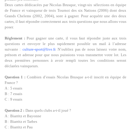
Deux cartes dédicacées par Nicolas Brusque, vingt-six sélections en équipe
de France et vainqueur de trois Tournoi des six Nations (2006) dont deux
Grands Chelems (2002, 2004), sont à gagner. Pour acquérir une des deux
cartes, il faut répondre correctement aux trois questions que nous allons vous
poser.
Règlement :
Pour gagner une carte, il vous faut répondre juste aux trois
questions et envoyer le plus rapidement possible un mail à l’adresse
suivante :
culture-sport@live.fr
. N’oubliez pas de nous laissez votre nom,
prénom et adresse pour que nous puissions vous transmettre votre lot. Les
deux premières personnes à avoir rempli toutes les conditions seront
déclarées vainqueurs.
Question 1 :
Combien d’essais Nicolas Brusque a-t-il inscrit en équipe de
France ?
A : 5 essais
B : 7 essais
C : 9 essais
Question 2 :
Dans quels clubs a-t-il joué ?
A : Biarritz et Bayonne
B : Biarritz et Tarbes
C : Biarritz et Pau