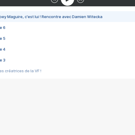
bey Maguire, c'est lui ! Rencontre avec Damien Witecka
e 6
e 5
e 4
e 3
s créatrices de la VF !
e 2
e 1
e Mektoub My Love arrive enfin ! Rencontre avec Shaïn Boumedine et Sal
i : après Toni en famille
elle réalise le bouleversant Dites lui que je l'aime