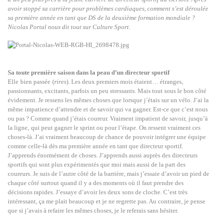
avoir stoppé sa carrière pour problèmes cardiaques, comment s’est déroulée
sa première année en tant que DS de la deuxième formation mondiale ?
Nicolas Portal nous dit tout sur Culture Sport.
Sa toute première saison dans la peau d’un directeur sportif
Elle
bien passée
(
rires
). Les deux premiers mois étaient… étranges,
passionnants, excitants, parfois un peu stressants. Mais tout sous le bon côté
évidement. J
e ressens les mêmes choses que lorsque j’étais sur un vélo. J’ai la
même impatience d’attendre et de savoir qui va gagner. Est-ce que c’est nous
ou pas ? Comme quand j’étais coureur. Vraiment impatient de savoir,
jusqu’à
la ligne,
qui peut gagner le sprint ou pour l’étape. On ressent vraiment ces
choses-là. J’ai vraiment beaucoup de chance de pouvoir intégrer une équipe
comme celle-là dès ma première année en tant que directeur sportif.
J’apprends énormément de choses. J’apprends aussi auprès des directeurs
sportifs qui sont plus expérimentés que moi mais aussi de la part des
coureurs. Je suis de l’autre côté de la barrière, mais j’essaie d’avoir un pied de
chaque côté surtout quand il y a des moments où il faut prendre des
décisions rapides. J’essaye d’avoir les deux sons de cloche. C’est très
intéressant, ça me plait beaucoup et je ne regrette pas. Au contraire, je pense
que si j’avais à refaire les mêmes choses, je le referais sans hésiter.