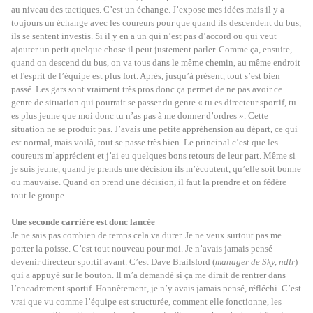
au niveau des tactiques. C’est un échange. J’expose mes idées mais il y a
toujours un échange avec les coureurs pour que quand ils descendent du bus,
ils se sentent investis. Si il y en a un qui n’est pas d’accord ou qui veut
ajouter un petit quelque chose il peut justement parler. Comme ça, ensuite,
quand on descend du bus, on va tous dans le même chemin, au même endroit
et l'esprit de l’équipe est plus fort. Après, jusqu’à présent, tout s’est bien
passé. Les gars sont vraiment très pros donc ça permet de ne pas avoir ce
genre de situation qui pourrait se passer du genre « tu es directeur sportif, tu
es plus jeune que moi donc tu n’as pas à me donner d’ordres ». Cette
situation ne se produit pas. J’avais une petite appréhension au départ, ce qui
est normal, mais voilà, tout se passe très bien. Le principal c’est que les
coureurs m’apprécient et j’ai eu quelques bons retours de leur part. Même si
je suis jeune, quand je prends une décision ils m’écoutent, qu’elle soit bonne
ou mauvaise. Quand on prend une décision, il faut la prendre et on fédère
tout le groupe.
Une seconde carrière est donc lancée
Je ne sais pas combien de temps cela va durer. Je ne veux surtout pas me
porter la poisse. C’est tout nouveau pour moi. Je n’avais jamais pensé
devenir directeur sportif avant. C’est Dave Brailsford (
manager de Sky, ndlr
)
qui a appuyé sur le bouton. Il m’a demandé si ça me dirait de rentrer dans
l’encadrement sportif. Honnêtement, je n’y avais jamais pensé, réfléchi. C’est
vrai que vu comme l’équipe est structurée, comment elle fonctionne, les