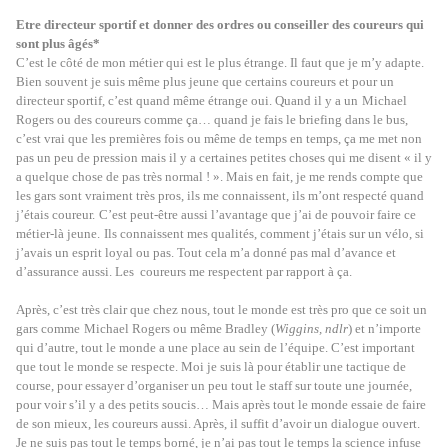
Etre directeur sportif et
donner des ordres ou conseiller
des coureurs qui
sont plus âgés*
C’est le côté de mon métier qui est le plus étrange. Il faut que je m’y adapte.
Bien souvent je suis même plus jeune que certains coureurs et pour un
directeur sportif, c’est quand même étrange oui. Quand il y a un
Michael
Rogers ou d
es coureurs comme ça… quand je fais le briefing dans le bus,
c’est vrai que les premières fois ou même de temps en temps, ça me met non
pas un peu de pression mais il y a certaines petites choses qui me disent « il y
a quelque chose de pas très normal ! ». Mais en fait, je me rends compte que
les gars sont vraiment très pros, ils me connaissent, ils m’ont respecté quand
j’étais coureur.
C’est peut-être aussi l’avantage que j’ai de pouvoir faire ce
métier-là jeune.
Ils connaissent mes qualités, comment j’étais sur un vélo, si
j’avais un esprit loyal ou pas. Tout cela m’a donné pas mal d’avance et
d’assurance aussi. Les coureurs me respectent par rapport à ça.
Après, c’est très clair que chez nous, tout le monde est très pro que ce soit un
gars comme
Michael Rogers ou même Bradley (
Wiggins, ndlr
) et n’importe
qui d’autre, tout le monde a une place au sein de l’équipe. C’est important
que tout le monde se respecte. Moi je suis là pour établir une tactique de
course, pour essayer d’organiser un peu tout le staff sur toute une journée,
pour voir s’il y a des petits soucis… Mais après tout le monde essaie de faire
de son mieux, les coureurs aussi. Après, il suffit d’avoir un dialogue ouvert.
Je ne suis pas tout le temps borné, je n’ai pas tout le temps la science infuse