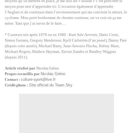
moyens qu’ils mettent en place, je me suis dit « wouah » c’est peut-être le
moyen pour moi d’apprendre ici. L’occasion également d’apprendre
l’Anglais et de continuer dans l’environnement qui me convient le mieux, le
cyclisme. Mon petit bonhomme de chemin continue, on va voir où ça me
mène. Tant que j’ai envie de le faire…
* Coureurs nés après 1979 ou en 1980 : Kurt Asle Arvesen, Dario Cioni,
Simon Gerrans, Gregory Henderson, Kjell Carlström (l’an passé), Danny Pate
(depuis cette année), Michael Barry, Juan-Antonio Flecha, Jérémy Hunt,
Michael Rogers, Mathew Hayman, Xavier Zandio et Bradley Wiggins
(depuis 2011).
Article réalisé par
Nicolas Gréno
Propos recueillis par
Nicolas Gréno
Contact :
culture-sport@live.fr
Crédit photo :
Site officiel du Team Sky