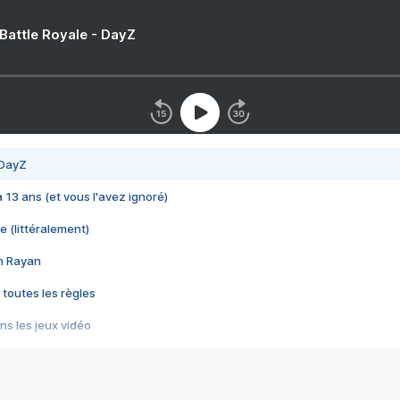
 Battle Royale - DayZ
 DayZ
 a 13 ans (et vous l'avez ignoré)
e (littéralement)
im Rayan
 toutes les règles
s les jeux vidéo
us choquant de Rockstar ? - Le scandale BULLY
e plus moche de Steam