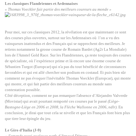
Les classiques Flandriennes et Ardennaises
« Thomas Voeckler fait partie des meilleurs coureurs au monde »
Pour moi, sur ces classiques 2012, la révélation est que maintenant ce sont
des courses plus ouvertes, surtout sur les Ardennaises où l’on a vu des
vainqueurs inattendus et des Français qui se rapprochent des meilleurs. Je
retiens notamment la grosse course de Romain Bardet (Ag2r La Mondiale)
lors de l'Amstel Gold Race. Sur les Flandriennes, ça reste toujours des courses
de spécialiste, où l’expérience prime et là encore une énorme course de
Sébastien Turgot (Europcar) qui n'a pas du tout bénéficié de circonstances
favorables et qui est allé chercher son podium en costaud. Et puis bien sûr
comment ne pas évoquer l'inévitable Thomas Voeckler (Europcar), qui monte
qui monte, et qui fait partie des meilleurs coureurs au monde sans
contestation possible.
Côté déception, comment ne pas remarquer l'absence d’Alejandro Valverde
(Movistar) qui avait pourtant remporté ces courses par le passé
(Liège-
Bastogne-Liège en 2006 et 2008, la Flèche Wallonne en 2006, ndlr)
. En
conclusion, je dirai que tout cela se nivelle et que les Français font bien plus
que tirer leur épingle du jeu.
Le Giro d’Italia (J-9)
« J'attends aussi quelques perfs d’Arnaud Démare »