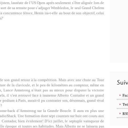
sters, lauréate de l’US Open après seulement s’être alignée lors de
n sort de sa retraite pour s’adjuger Wimbledon, le seul Grand Chelem
concurrence féroce, Henin ira-t-elle au bout de son objectif, celui
m?
 de son grand retour à la compétition. Mais avec une chute au Tour
Sui
cture de la clavicule, et le peu de kilomètres au compteur, même en
, Lance Armstrong n’était pas au mieux pour disputer la victoire
Fa
cela, il s’est retrouvé face à immense Alberto Contador et un grand
 podium à Paris, aurait-il pu contrarier son, désormais, grand rival
Twi
e?
come-back d’Armstrong sur la Grande Boucle. Il aura en plus une
RS
RadioShack. Une formation dont sept coureurs sur huit ont couru aux
 Contador, bien évidement! D’ici juillet, le septuple vainqueur de
lle époque et toutes ses habitudes. Mais Alberto ne se laissera pas