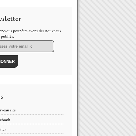
sletter
z-vous pour être averti des nouveaux
s publiés.
ns
veau site
cebook
tter