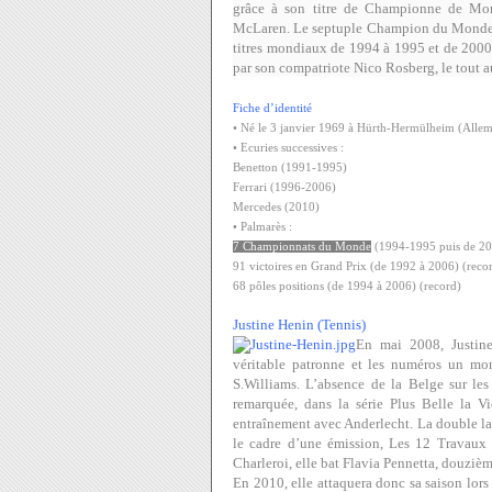
grâce à son titre de Championne de Mond
McLaren. Le septuple Champion du Monde ret
titres mondiaux de 1994 à 1995 et de 2000 
par son compatriote Nico Rosberg, le tout a
Fiche d’identité
• Né le 3 janvier 1969 à Hürth-Hermülheim (Alle
• Ecuries successives :
Benetton (1991-1995)
Ferrari (1996-2006)
Mercedes (2010)
• Palmarès :
7 Championnats du Monde
(1994-1995 puis de 20
91 victoires en Grand Prix (de 1992 à 2006) (reco
68 pôles positions (de 1994 à 2006) (record)
Justine Henin (Tennis)
En mai 2008, Justine
véritable patronne et les numéros un mon
S.Williams. L’absence de la Belge sur les 
remarquée, dans la série Plus Belle la V
entraînement avec Anderlecht. La double lau
le cadre d’une émission, Les 12 Travaux 
Charleroi, elle bat Flavia Pennetta, douziè
En 2010, elle attaquera donc sa saison lors