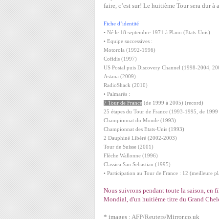
faire, c’est sur! Le huitième Tour sera dur à
Fiche d’identité
• Né le 18 septembre 1971 à Plano (Etats-Unis)
• Equipe successives :
Motorola (1992-1996)
Cofidis (1997)
US Postal puis Discovery Channel (1998-2004, 20
Astana (2009)
RadioShack (2010)
• Palmarès :
7 Tour de France
(de 1999 à 2005) (record)
25 étapes du Tour de France (1993-1995, de 1999
Championnat du Monde (1993)
Championnat des Etats-Unis (1993)
2 Dauphiné Libéré (2002-2003)
Tour de Suisse (2001)
Flèche Wallonne (1996)
Classica San Sebastian (1995)
• Participation au Tour de France : 12 (meilleure p
Nous suivrons pendant toute la saison, en fi
Mondial, d'un huitième titre du Grand Chel
* images : AFP/Reuters/Mirror.co.uk