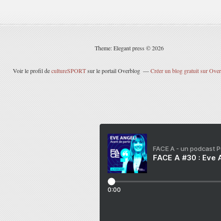
Theme: Elegant press © 2026
Voir le profil de
cultureSPORT
sur le portail Overblog
Créer un blog gratuit sur Ove
FACE A - un podcast 
FACE A #30 : Eve A
0:00