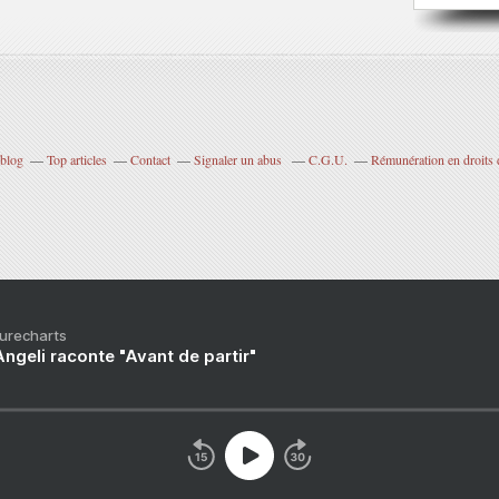
rblog
Top articles
Contact
Signaler un abus
C.G.U.
Rémunération en droits 
Purecharts
ngeli raconte "Avant de partir"