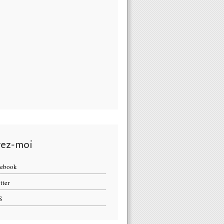
vez-moi
cebook
tter
S