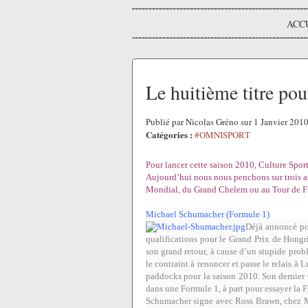
ACC
Le huitième titre pou
Publié par Nicolas Gréno sur 1 Janvier 201
Catégories :
#OMNISPORT
Pour lancer cette saison 2010, Culture Spor
Aujourd’hui nous nous penchons sur trois an
Mondial, du Grand Chelem ou au Tour de F
Michael Schumacher (Formule 1)
Déjà annoncé pou
qualifications pour le Grand Prix de Hongr
son grand retour, à cause d’un stupide prob
le contraint à renoncer et passe le relais 
paddocks pour la saison 2010. Son dernier 
dans une Formule 1, à part pour essayer la 
Schumacher signe avec Ross Brawn, chez M