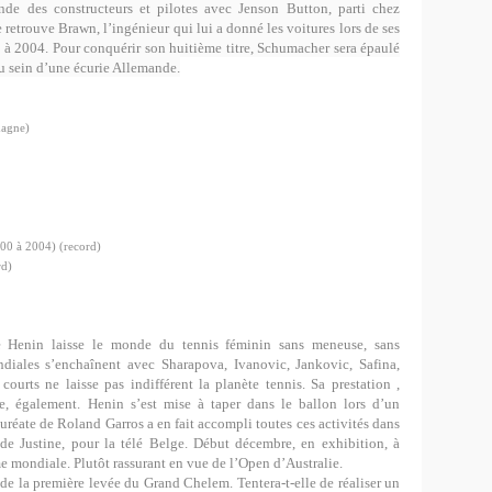
e des constructeurs et pilotes avec Jenson Button, parti chez
rouve Brawn, l’ingénieur qui lui a donné les voitures lors de ses
à 2004. Pour conquérir son huitième titre, Schumacher sera épaulé
u sein d’une écurie Allemande.
magne)
00 à 2004) (record)
rd)
 Henin laisse le monde du tennis féminin sans meneuse, sans
diales s’enchaînent avec Sharapova, Ivanovic, Jankovic, Safina,
courts ne laisse pas indifférent la planète tennis. Sa prestation ,
ie, également. Henin s’est mise à taper dans le ballon lors d’un
réate de Roland Garros a en fait accompli toutes ces activités dans
de Justine, pour la télé Belge. Début décembre, en exhibition, à
me mondiale. Plutôt rassurant en vue de l’Open d’Australie.
 de la première levée du Grand Chelem. Tentera-t-elle de réaliser un