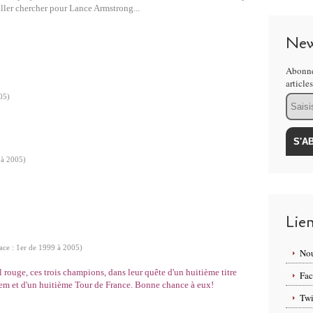
 aller chercher pour Lance Armstrong...
New
Abonne
article
Email
05)
 à 2005)
Lie
lace : 1er de 1999 à 2005)
Nou
l rouge, ces trois champions, dans leur quête d'un huitième titre
Fa
em et d'un huitième Tour de France. Bonne chance à eux!
Twi