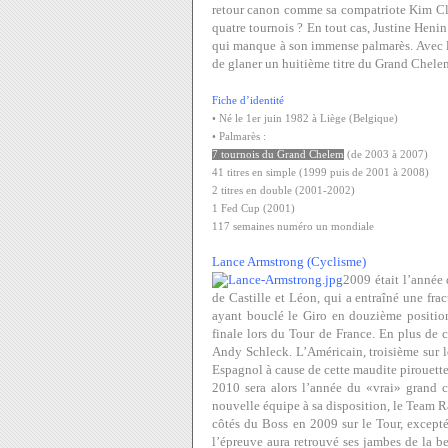
retour canon comme sa compatriote Kim Clij
quatre tournois ? En tout cas, Justine Heni
qui manque à son immense palmarès. Avec la 
de glaner un huitième titre du Grand Chele
Fiche d’identité
• Né le 1er juin 1982 à Liège (Belgique)
• Palmarès :
7 tournois du Grand Chelem
(de 2003 à 2007)
41 titres en simple (1999 puis de 2001 à 2008)
2 titres en double (2001-2002)
1 Fed Cup (2001)
117 semaines numéro un mondiale
Lance Armstrong (Cyclisme)
2009 était l’année
de Castille et Léon, qui a entraîné une fra
ayant bouclé le Giro en douzième position
finale lors du Tour de France. En plus de 
Andy Schleck. L’Américain, troisième sur le
Espagnol à cause de cette maudite pirouett
2010 sera alors l’année du «vrai» grand 
nouvelle équipe à sa disposition, le Team 
côtés du Boss en 2009 sur le Tour, excepté
l’épreuve aura retrouvé ses jambes de la be