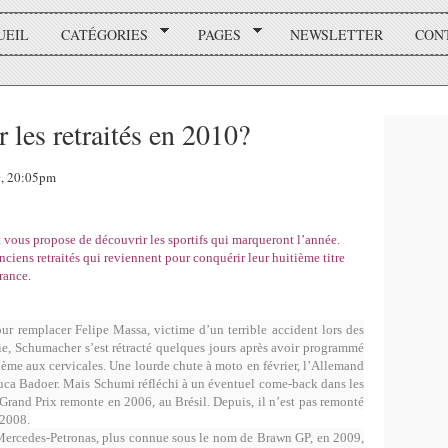
UEIL
CATÉGORIES
PAGES
NEWSLETTER
CON
r les retraités en 2010?
0, 20:05pm
t vous propose de découvrir les sportifs qui marqueront l’année.
ciens retraités qui reviennent pour conquérir leur huitième titre
rance.
r remplacer Felipe Massa, victime d’un terrible accident lors des
ie, Schumacher s’est rétracté quelques jours après avoir programmé
lème aux cervicales. Une lourde chute à moto en février, l’Allemand
à Luca Badoer. Mais Schumi réfléchi à un éventuel come-back dans les
Grand Prix remonte en 2006, au Brésil. Depuis, il n’est pas remonté
F2008.
ercedes-Petronas, plus connue sous le nom de Brawn GP, en 2009,