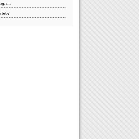
tagram
uTube