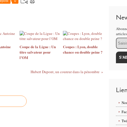
epost
0
New
Abonne
article
Email
Antoine
Coupe de la Ligue : Un
Coupes : Lyon, double
titre salvateur pour
chance ou double peine ?
l’OM
Hubert Dupont, un coureur dans la pénombre
Lie
Nou
Fa
Twi