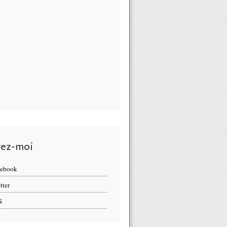
vez-moi
cebook
tter
S