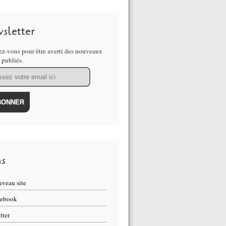
sletter
z-vous pour être averti des nouveaux
s publiés.
ns
veau site
cebook
tter