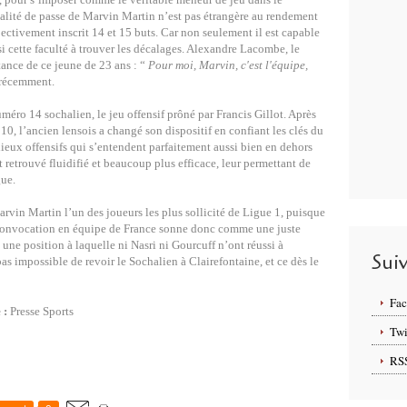
 qualité de passe de Marvin Martin n’est pas étrangère au rendement
ectivement inscrit 14 et 15 buts. Car non seulement il est capable
si cette faculté à trouver les décalages. Alexandre Lacombe, le
ance de ce jeune de 23 ans : “
Pour moi, Marvin, c'est l'équipe,
 récemment.
éro 14 sochalien, le jeu offensif prôné par Francis Gillot. Après
10, l’ancien lensois a changé son dispositif en confiant les clés du
eux offensifs qui s’entendent parfaitement aussi bien en dehors
st retrouvé fluidifié et beaucoup plus efficace, leur permettant de
gue.
rvin Martin l’un des joueurs les plus sollicité de Ligue 1, puisque
 convocation en équipe de France sonne donc comme une juste
ne position à laquelle ni Nasri ni Gourcuff n’ont réussi à
Sui
as impossible de revoir le Sochalien à Clairefontaine, et ce dès le
Fa
 :
Presse Sports
Twi
RS