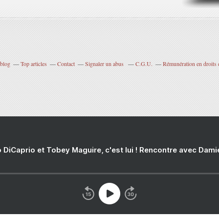
rblog
Top articles
Contact
Signaler un abus
C.G.U.
Rémunération en droits 
 DiCaprio et Tobey Maguire, c'est lui ! Rencontre avec Dam