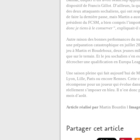
dispositif de Francis Gillot. D’ailleurs, la
des deux attaquants sochaliens, qui ont resp
de faire la dernière passe, mais Martin a aus
président du FCSM, a bien compris l’import
donc je tiens à le conserver
“, expliquait-il
Autre raison des bonnes performances du num
une préparation catastrophique en juillet 20
jeu à Martin et Boudebouz, deux jeunes mili
que sur le terrain. Et le jeu sochalien s’en e
décrocher une qualification en Europa Lea
Une saison pleine qui fait aujourd’hui de Ma
Lyon, Lille, Paris ou encore Rennes. Cette
récompense pour un joueur qui évolue dans u
réellement s’imposer en bleu. Il n’est donc p
mois d’août.
Article réalisé par
Martin Bourdin l
Image
Partager cet article