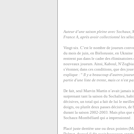
Auteur d’une saison pleine avec Sochaux, M
France A, après avoir collectionné les séle
Vingt-six. C’est le nombre de joueurs convo
du mois de juin, en Biélorussie, en Ukraine
rentrent pas dans le cadre des éliminatoires 
nouveaux joueurs. Ainsi, Kaboul, N’Zogbia 
s’étonner, dans ces conditions, que des jo
explique : “
Il y a beaucoup d'autres joueur
partie d'une liste de trente, mais ce n'est p
De fait, seul Marvin Martin n’avait jamais i
surprenant tant la saison du Sochalien, habi
décisives, un total qui a fait de lui le mei
doigts, ou plutôt deux passes décisives, de
durant la saison 2002-2003. Mais plus que ce
Sochaux-Montbéliard qui a impressionné.
Placé juste derrière une ou deux pointes (M
Dalmat, duquel il dit avoir beaucoup appris