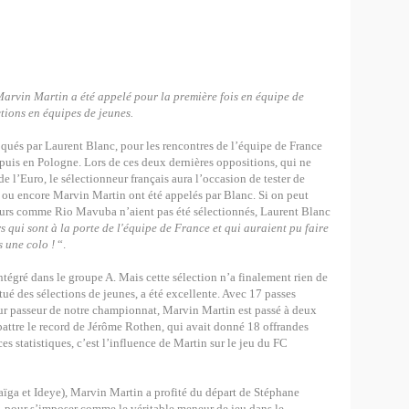
arvin Martin a été appelé pour la première fois en équipe de
ctions en équipes de jeunes.
qués par Laurent Blanc, pour les rencontres de l’équipe de France
 puis en Pologne. Lors de ces deux dernières oppositions, qui ne
de l’Euro, le sélectionneur français aura l’occasion de tester de
ou encore Marvin Martin ont été appelés par Blanc. Si on peut
ueurs comme Rio Mavuba n’aient pas été sélectionnés, Laurent Blanc
s qui sont à la porte de l'équipe de France et qui auraient pu faire
as une colo !
“.
ntégré dans le groupe A. Mais cette sélection n’a finalement rien de
tué des sélections de jeunes, a été excellente. Avec 17 passes
lleur passeur de notre championnat, Marvin Martin est passé à deux
 battre le record de Jérôme Rothen, qui avait donné 18 offrandes
s statistiques, c’est l’influence de Martin sur le jeu du FC
aïga et Ideye), Marvin Martin a profité du départ de Stéphane
, pour s’imposer comme le véritable meneur de jeu dans le