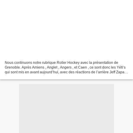
Nous continuons notre rubrique Roller Hockey avec la présentation de
Grenoble. Après Amiens , Anglet , Angers , et Caen , ce sont donc les Yéti’s
qui sont mis en avant aujourd’hui, avec des réactions de l’arrière Jeff Zapata
et du portier Hugo Rebuffet....