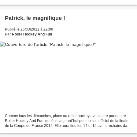
en savoir plus, Culture Sport revient...
Patrick, le magnifique !
Publié le 25/03/2012 à 22:00
Par
Roller Hockey And Fun
Comme tous les dimanches, place au roller hockey avec notre partenaire
Roller Hockey And Fun, qui écrit aujourd’hui pour le site officiel de la finale
de la Coupe de France 2012. Elle aura lieu les 14 et 15 avril prochains dans
la Halle Carpentier. Il...