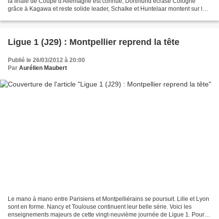
la finale de Coupe d'Allemagne est connue, Dortmund écrase Cologne
grâce à Kagawa et reste solide leader, Schalke et Huntelaar montent sur le
podium, Kaiserslautern proche de la...
Ligue 1 (J29) : Montpellier reprend la tête
Publié le 26/03/2012 à 20:00
Par
Aurélien Maubert
Le mano à mano entre Parisiens et Montpelliérains se poursuit. Lille et Lyon
sont en forme. Nancy et Toulouse continuent leur belle série. Voici les
enseignements majeurs de cette vingt-neuvième journée de Ligue 1. Pour