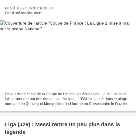
Publié le 22/03/2012 à 20:00
Par
Aurélien Maubert
En quarts de finale de la Coupe de France, les écuries de Ligue 1 se sont
fait surprendre par des équipes de National. L’OM est tombé dans le piège
normand de Quevilly et Montpellier s’est incliné en Corse contre le Gazélec
d’Ajaccio. Rennes et Lyon ont...
Liga (J29) : Messi rentre un peu plus dans la
légende