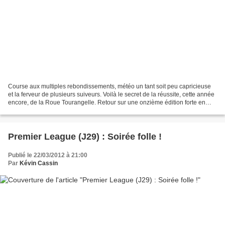
Course aux multiples rebondissements, météo un tant soit peu capricieuse
et la ferveur de plusieurs suiveurs. Voilà le secret de la réussite, cette année
encore, de la Roue Tourangelle. Retour sur une onzième édition forte en
émotion. Ce dimanche 18 mars,...
Premier League (J29) : Soirée folle !
Publié le 22/03/2012 à 21:00
Par
Kévin Cassin