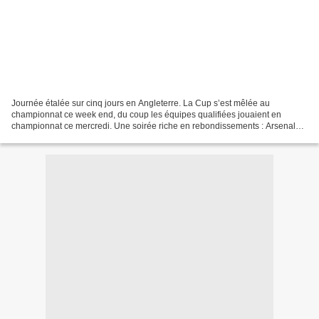
Journée étalée sur cinq jours en Angleterre. La Cup s’est mêlée au
championnat ce week end, du coup les équipes qualifiées jouaient en
championnat ce mercredi. Une soirée riche en rebondissements : Arsenal
sur le podium, City ne lâche pas et Liverpool...