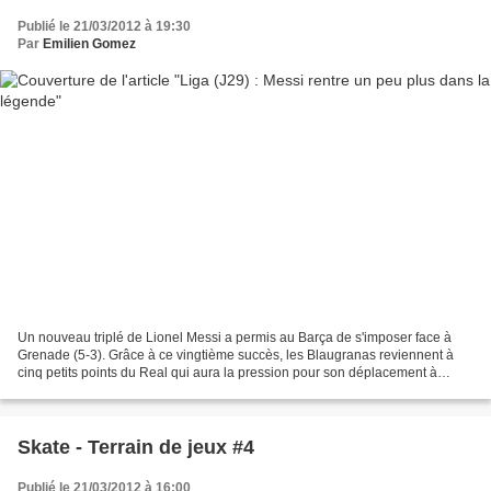
Publié le 21/03/2012 à 19:30
Par
Emilien Gomez
Un nouveau triplé de Lionel Messi a permis au Barça de s'imposer face à
Grenade (5-3). Grâce à ce vingtième succès, les Blaugranas reviennent à
cinq petits points du Real qui aura la pression pour son déplacement à
Villareal. Avec 234 buts en 314 matches...
Skate - Terrain de jeux #4
Publié le 21/03/2012 à 16:00