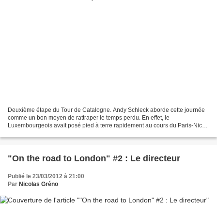
Deuxième étape du Tour de Catalogne. Andy Schleck aborde cette journée
comme un bon moyen de rattraper le temps perdu. En effet, le
Luxembourgeois avait posé pied à terre rapidement au cours du Paris-Nice.
Afin d’être en bonne condition pour les classiques...
"On the road to London" #2 : Le directeur
Publié le 23/03/2012 à 21:00
Par
Nicolas Gréno