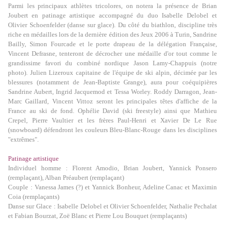
Parmi les principaux athlètes tricolores, on notera la présence de Brian
Joubert en patinage artistique accompagné du duo Isabelle Delobel et
Olivier Schoenfelder (danse sur glace). Du côté du biathlon, discipline très
riche en médailles lors de la dernière édition des Jeux 2006 à Turin, Sandrine
Bailly, Simon Fourcade et le porte drapeau de la délégation Française,
Vincent Defrasne, tenteront de décrocher une médaille d'or tout comme le
grandissime favori du combiné nordique Jason Lamy-Chappuis (notre
photo). Julien Lizeroux capitaine de l'équipe de ski alpin, décimée par les
blessures (notamment de Jean-Baptiste Grange), aura pour coéquipières
Sandrine Aubert, Ingrid Jacquemod et Tessa Worley. Roddy Darragon, Jean-
Marc Gaillard, Vincent Vittoz seront les principales têtes d'affiche de la
France au ski de fond. Ophélie David (ski freestyle) ainsi que Mathieu
Crepel, Pierre Vaultier et les frères Paul-Henri et Xavier De Le Rue
(snowboard) défendront les couleurs Bleu-Blanc-Rouge
dans les disciplines
"extrêmes".
Patinage artistique
Individuel homme
: Florent Amodio, Brian Joubert, Yannick Ponsero
(remplaçant), Alban Préaubert (remplaçant)
Couple
: Vanessa James (?) et Yannick Bonheur, Adeline Canac et Maximin
Coia (remplaçants)
Danse sur Glace
: Isabelle Delobel et Olivier Schoenfelder, Nathalie Pechalat
et Fabian Bourzat, Zoë Blanc et Pierre Lou Bouquet (remplaçants)