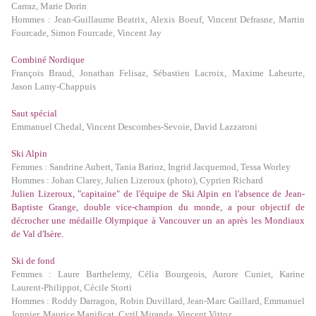
Carraz, Marie Dorin
Hommes : Jean-Guillaume Beatrix, Alexis Boeuf, Vincent Defrasne, Martin
Fourcade, Simon Fourcade, Vincent Jay
Combiné Nordique
François Braud, Jonathan Felisaz, Sébastien Lacroix, Maxime Laheurte,
Jason Lamy-Chappuis
Saut spécial
Emmanuel Chedal, Vincent Descombes-Sevoie, David Lazzaroni
Ski Alpin
Femmes : Sandrine Aubert, Tania Barioz, Ingrid Jacquemod, Tessa Worley
Hommes : Johan Clarey, Julien Lizeroux (photo), Cyprien Richard
Julien Lizeroux, "capitaine" de l'équipe de Ski Alpin en l'absence de Jean-
Baptiste Grange, double vice-champion du monde, a pour objectif de
décrocher une médaille Olympique à Vancouver un an après les Mondiaux
de Val d'Isère.
Ski de fond
Femmes : Laure Barthelemy, Célia Bourgeois, Aurore Cuniet, Karine
Laurent-Philippot, Cécile Storti
Hommes : Roddy Darragon, Robin Duvillard, Jean-Marc Gaillard, Emmanuel
Jonnier, Maurice Manificat, Cyril Miranda, Vincent Vittoz