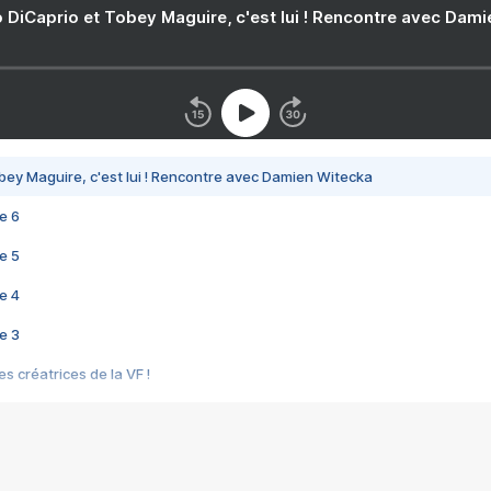
 DiCaprio et Tobey Maguire, c'est lui ! Rencontre avec Dam
bey Maguire, c'est lui ! Rencontre avec Damien Witecka
e 6
e 5
e 4
e 3
s créatrices de la VF !
e 2
e 1