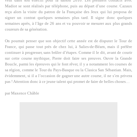
veut dans son effectif pour la saison 2010. Les premiers contacts avec
Madiot se sont réalisés par téléphone, puis au départ d’une course. Cazaux
reçu alors la visite du patron de la Française des Jeux qui lui proposa de
signer un contrat quelques semaines plus tard. Il signe donc quelques
semaines après, à l’âge de 26 ans et
va pouvoir se mesurer aux plus grands
coureurs de sa génération.
On pourrait penser que son objectif cette année est de disputer le Tour de
France, qui passe tout près de chez lui, à Salies-de-Béarn, mais il préfère
continuer à progresser, sans brûler d’étapes. Comme il le dit, avant de courir
sur cette course mythique, Pierre doit faire ses preuves. Ouvre la Grande
Boucle, parmi les épreuves qui le font rêver, il y a notamment les courses de
sa région, comme le Tour du Pays-Basque ou la Clasica San Sébastian. Mais,
évidemment, si il a l’occasion de gagner une autre course, il ne s’en privera
pas ! Attention donc à ce jeune talent qui promet de faire de belles choses…
par Maxence Châble