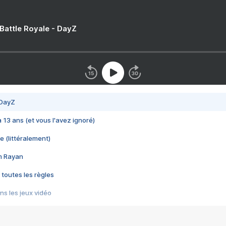
 Battle Royale - DayZ
 DayZ
 a 13 ans (et vous l'avez ignoré)
e (littéralement)
im Rayan
 toutes les règles
s les jeux vidéo
us choquant de Rockstar ? - Le scandale BULLY