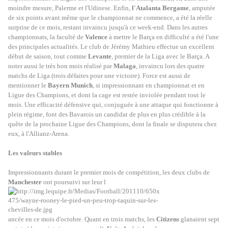
moindre mesure, Palerme et l'Udinese. Enfin,
l'Atalanta Bergame
, amputée
de six points avant même que le championnat ne commence, a été la réelle
surprise de ce mois, restant invaincu jusqu'à ce week-end. Dans les autres
championnats, la faculté de
Valence
à mettre le Barça en difficulté a été l'une
des principales actualités. Le club de Jérémy Mathieu effectue un excellent
début de saison, tout comme
Levante
, premier de la Liga avec le Barça. A
noter aussi le très bon mois réalisé par
Malaga
, invaincu lors des quatre
matchs de Liga (trois défaites pour une victoire). Force est aussi de
mentionner le
Bayern Munich
, si impressionnant en championnat et en
Ligue des Champions, et dont la cage est restée inviolée pendant tout le
mois. Une efficacité défensive qui, conjuguée à une attaque qui fonctionne à
plein régime, font des Bavarois un candidat de plus en plus crédible à la
quête de la prochaine Ligue des Champions, dont la finale se disputera chez
eux, à l'Allianz-Arena.
Les valeurs stables
Impressionnants durant le premier mois de compétition, les deux clubs de
Manchester
ont poursuivi sur leur l
ancée en ce mois d'octobre. Quant en trois matchs, les
Citizens
glanaient sept