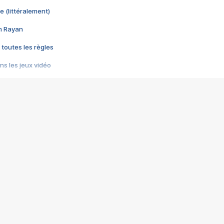
e (littéralement)
im Rayan
 toutes les règles
s les jeux vidéo
us choquant de Rockstar ? - Le scandale BULLY
e plus moche de Steam
du RÊVE tourne au CAUCHEMAR
pendant 8 heures
it… à tort
umiliés par un jeu vidéo
ire - Final Fantasy 8
ti un empire - Age of Empires