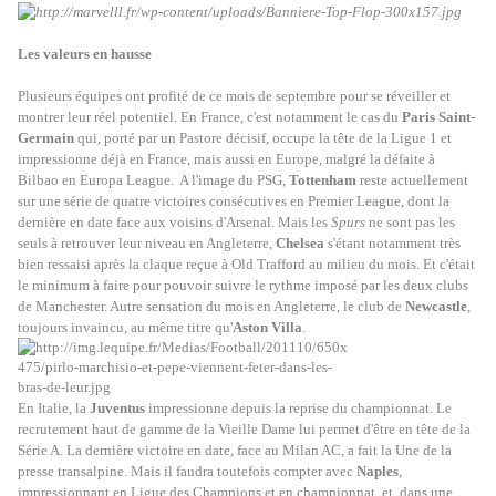
Les valeurs en hausse
Plusieurs équipes ont profité de ce mois de septembre pour se réveiller et
montrer leur réel potentiel. En France, c'est notamment le cas du
Paris Saint-
Germain
qui, porté par un Pastore décisif, occupe la tête de la Ligue 1 et
impressionne déjà en France, mais aussi en Europe, malgré la défaite à
Bilbao en Europa League. A l'image du PSG,
Tottenham
reste actuellement
sur une série de quatre victoires consécutives en Premier League, dont la
dernière en date face aux voisins d'Arsenal. Mais les
Spurs
ne sont pas les
seuls à retrouver leur niveau en Angleterre,
Chelsea
s'étant notamment très
bien ressaisi après la claque reçue à Old Trafford au milieu du mois. Et c'était
le minimum à faire pour pouvoir suivre le rythme imposé par les deux clubs
de Manchester. Autre sensation du mois en Angleterre, le club de
Newcastle
,
toujours invaincu, au même titre qu'
Aston Villa
.
En Italie, la
Juventus
impressionne depuis la reprise du championnat. Le
recrutement haut de gamme de la Vieille Dame lui permet d'être en tête de la
Série A. La dernière victoire en date, face au Milan AC, a fait la Une de la
presse transalpine. Mais il faudra toutefois compter avec
Naples
,
impressionnant en Ligue des Champions et en championnat, et, dans une