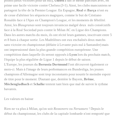
points (deux victoires pour un nul),
United
a fait le même parcours avec, en
prime une facile victoire contre Chelsea (3-1). Ainsi, les clubs mancuniens se
partagent la tête de la Premier League. En Espagne,
Real
et
Barça
n'ont eu
de cesse d'altérner les séquences magiques, comme le but de Cristiano
Ronaldo face à l'Ajax en Champion's League, et les moments de fébrilité.
Ainsi, les
Blaugranas
sont toujours invaincus malgré deux nuls consécutifs
face à la Real Sociedad puis contre le Milan AC en Ligue des Champions.
Dans les autres matchs du mois, ils ont récité leurs gammes, inscrivant entre 5
et 8 buts à chaque sortie. Les Madrilènes ont eux enchaînés deux matchs
sans victoire en championnat (défaite à Levante puis nul à Santander) mais
ont impressionné dans la plus grande compétition européenne. Une
compétition dans laquelle ils seront opposés à
Lyon
lors du prochain match,
l'équipe la plus régulière de Ligue 1 depuis le début de saison.
L'Europe, les joueurs du
Borussia Dortmund
l'ont découvert également ce
mois-ci. Mais à l'image de leurs performances en Bundesliga, les jeunes
champions d'Allemagne sont trop inconstants pour nourrir le moindre espoir
de titre pour le moment. D'autant que, derrière le Bayern,
Brême
,
Möchengladbach
et
Schalke
tentent tant bien que mal de suivre le rythme
bavarois.
Les valeurs en baisse
Rien ne va plus à Milan, qu'on soit
Rossonero
ou
Nerazzuro
! Depuis le
début du championnat, les clubs de la capitale lombarde n'ont remporté que