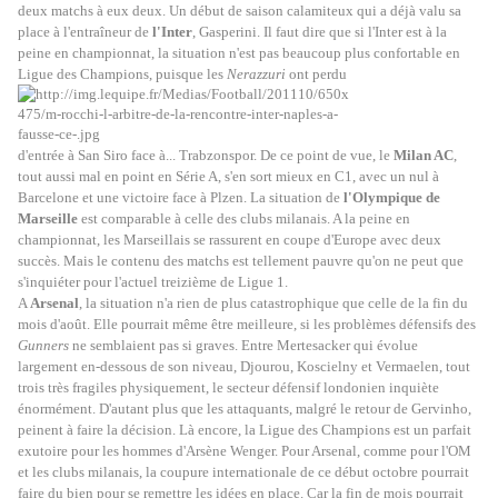
deux matchs à eux deux. Un début de saison calamiteux qui a déjà valu sa
place à l'entraîneur de
l'Inter
, Gasperini. Il faut dire que si l'Inter est à la
peine en championnat, la situation n'est pas beaucoup plus confortable en
Ligue des Champions, puisque les
Nerazzuri
ont perdu
d'entrée à San Siro face à... Trabzonspor. De ce point de vue, le
Milan AC
,
tout aussi mal en point en Série A, s'en sort mieux en C1, avec un nul à
Barcelone et une victoire face à Plzen. La situation de
l'Olympique de
Marseille
est comparable à celle des clubs milanais. A la peine en
championnat, les Marseillais se rassurent en coupe d'Europe avec deux
succès. Mais le contenu des matchs est tellement pauvre qu'on ne peut que
s'inquiéter pour l'actuel treizième de Ligue 1.
A
Arsenal
, la situation n'a rien de plus catastrophique que celle de la fin du
mois d'août. Elle pourrait même être meilleure, si les problèmes défensifs des
Gunners
ne semblaient pas si graves. Entre Mertesacker qui évolue
largement en-dessous de son niveau, Djourou, Koscielny et Vermaelen, tout
trois très fragiles physiquement, le secteur défensif londonien inquiète
énormément. D'autant plus que les attaquants, malgré le retour de Gervinho,
peinent à faire la décision. Là encore, la Ligue des Champions est un parfait
exutoire pour les hommes d'Arsène Wenger. Pour Arsenal, comme pour l'OM
et les clubs milanais, la coupure internationale de ce début octobre pourrait
faire du bien pour se remettre les idées en place. Car la fin de mois pourrait