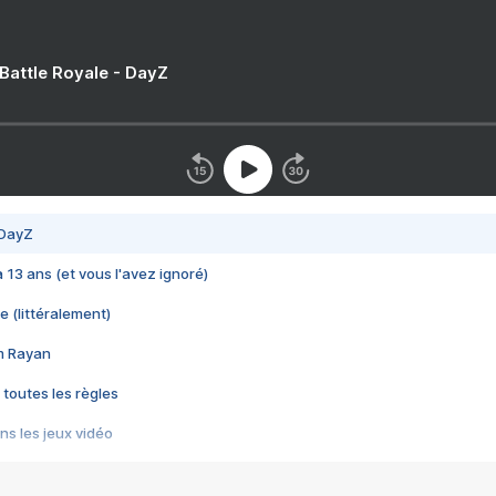
 Battle Royale - DayZ
 DayZ
 a 13 ans (et vous l'avez ignoré)
e (littéralement)
im Rayan
 toutes les règles
s les jeux vidéo
us choquant de Rockstar ? - Le scandale BULLY