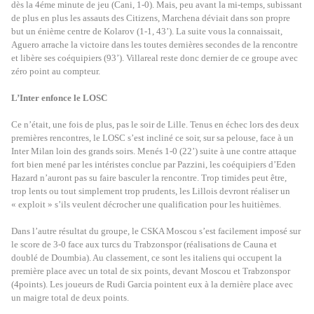
dès la 4éme minute de jeu (Cani, 1-0). Mais, peu avant la mi-temps, subissant
de plus en plus les assauts des Citizens, Marchena déviait dans son propre
but un énième centre de Kolarov (1-1, 43’). La suite vous la connaissait,
Aguero arrache la victoire dans les toutes dernières secondes de la rencontre
et libère ses coéquipiers (93’). Villareal reste donc dernier de ce groupe avec
zéro point au compteur.
L’Inter enfonce le LOSC
Ce n’était, une fois de plus, pas le soir de Lille. Tenus en échec lors des deux
premières rencontres, le LOSC s’est incliné ce soir, sur sa pelouse, face à un
Inter Milan loin des grands soirs. Menés 1-0 (22’) suite à une contre attaque
fort bien mené par les intéristes conclue par Pazzini, les coéquipiers d’Eden
Hazard n’auront pas su faire basculer la rencontre. Trop timides peut être,
trop lents ou tout simplement trop prudents, les Lillois devront réaliser un
« exploit » s’ils veulent décrocher une qualification pour les huitièmes.
Dans l’autre résultat du groupe, le CSKA Moscou s’est facilement imposé sur
le score de 3-0 face aux turcs du Trabzonspor (réalisations de Cauna et
doublé de Doumbia). Au classement, ce sont les italiens qui occupent la
première place avec un total de six points, devant Moscou et Trabzonspor
(4points). Les joueurs de Rudi Garcia pointent eux à la dernière place avec
un maigre total de deux points.