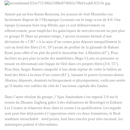
Amené par un bon Karim Benzema, les joueurs de José Mourinho ont
facilement disposé de l’Olympique Lyonnais sur le large score de 4-0. Une
équipe lyonnaise bien trop fébrile, que ce soit défensivement ou
offensivement, pour empêcher les galactiques de survoler encore un peu plus
ce groupe D. Dans un premier temps, l’ancien lyonnais héritait d’une
déviation de « CR7 » à la suite d’un corner pour déposer tranquillement le
cuir au fond des filets (1-0, 19’) avant de profiter de la glissade de Bakary
Koné pour offrir d’un plat du pied le deuxième but
à Khedira (47’). Pour
faciliter un peu plus la tache des madrilènes, Hugo LLoris en personne se
trouait en détournant une frappe de Ozil dans ces propres filets (3-0, 55’).
Pour finir, Sergio Ramos catapulté d’une demi reprise de volée le ballon au
fond des filets à la suite d’un corner (81’),
laissant le portier lyonnais abattu.
Abattus, dépassés, dominés techniquement et physiquement, voilà une soirée
qu’il faudra vite oublier du côté de l’ancienne capitale des Gaules.
Dans l’autre résultat du groupe, l’Ajax Amsterdam s’est imposé 2-0 sur le
terrain du Dinamo Zagbreg grâce à des réalisations de Boerritger et Eriksen.
Les Croates se relancent donc dans la course à la qualification. Les regards
sont peut être déjà portés à l’opposition entre ces deux formations, le Real
semblant intouchable : neuf points, huit buts inscrits pour zéro encaissé, les
statistiques parlent d’elles-mêmes.