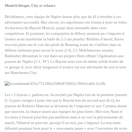
Munich bloque, City se relance
Décidément, cette équipe de Naples donne plus que du fil à retordre à ces
adversaires successifs. Hier encore, les napolitains ont réussis à tenir en échec
les bavarois du Bayern Munich, jusqu’alors intenable dans cette
compétition. Et pourtant, les coéquipiers de Ribery auraient pu s’imposer si
Gomez avait transformé la balle du 2-1 sur penalty. Réaliste d’abord, Kroos
recevait plein axe le cuir des pieds de Boateng avant de s’infiltrer dans la
défense italienne pour ouvrir le score (1-0, 2’). Malchanceux ensuite,
Badstuber détournait le cuir dans ses propres filets offrant l’égalisation aux
joueurs de Naples (1-1, 39’). Le Bayern reste tout de même solide leader de
ce groupe A, avec deux longueurs d’avance sur son adversaire du soir et trois
sur Manchester City.
Les « Citizens », parlons en. Accrochés par Naples lors de la première journée
(1-1) puis corrigés à juste titre par le Bayern lors du second acte (0-2), les
joueurs de Roberto Mancini se devaient de l’emporter ce soir. Certains disent
que souvent, la chance sourit aux équipes les plus fortes. Hier soir, Nasri et
les siens n’étaient peut être pas meilleurs mais à en voir la physionomie du
match, Villareal ne pouvait, quoiqu’il en soit, pas s’imposer. La rencontre
débutait pourtant bien pour le « sous-marin jaune » avec l’ouverture du score