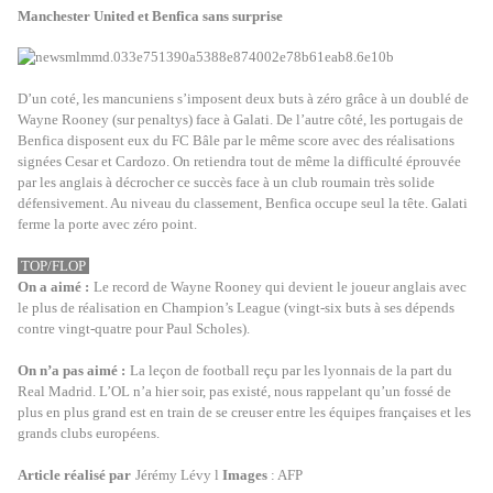
Manchester United et Benfica sans surprise
D’un coté, les mancuniens s’imposent deux buts à zéro grâce à un doublé de
Wayne Rooney (sur penaltys) face à Galati. De l’autre côté, les portugais de
Benfica disposent eux du FC Bâle par le même score avec des réalisations
signées Cesar et Cardozo. On retiendra tout de même la difficulté éprouvée
par les anglais à décrocher ce succès face à un club roumain très solide
défensivement. Au niveau du classement, Benfica occupe seul la tête. Galati
ferme la porte avec zéro point.
TOP/FLOP
On a aimé :
Le record de Wayne Rooney qui devient le joueur anglais avec
le plus de réalisation en Champion’s League (vingt-six buts à ses dépends
contre vingt-quatre pour Paul Scholes).
On n’a pas aimé :
La leçon de football reçu par les lyonnais de la part du
Real Madrid. L’OL n’a hier soir, pas existé, nous rappelant qu’un fossé de
plus en plus grand est en train de se creuser entre les équipes françaises et les
grands clubs européens.
Article réalisé par
Jérémy Lévy l
Images
: AFP