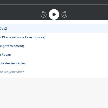
 DayZ
 a 13 ans (et vous l'avez ignoré)
e (littéralement)
im Rayan
 toutes les règles
s les jeux vidéo
us choquant de Rockstar ? - Le scandale BULLY
e plus moche de Steam
du RÊVE tourne au CAUCHEMAR
pendant 8 heures