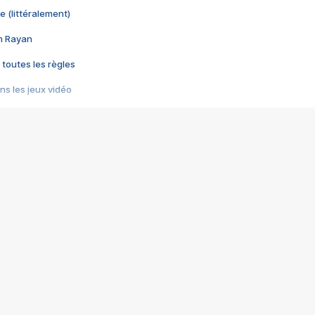
e (littéralement)
im Rayan
 toutes les règles
s les jeux vidéo
us choquant de Rockstar ? - Le scandale BULLY
e plus moche de Steam
du RÊVE tourne au CAUCHEMAR
pendant 8 heures
it… à tort
umiliés par un jeu vidéo
ire - Final Fantasy 8
ti un empire - Age of Empires