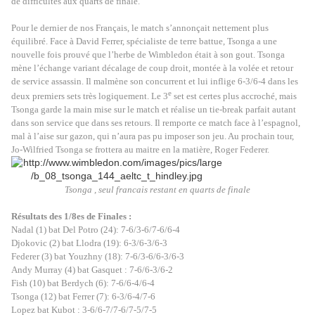
de difficultés aux quarts de finale.
Pour le dernier de nos Français, le match s’annonçait nettement plus
équilibré. Face à David Ferrer, spécialiste de terre battue, Tsonga a une
nouvelle fois prouvé que l’herbe de Wimbledon était à son gout. Tsonga
mène l’échange variant décalage de coup droit, montée à la volée et retour
de service assassin. Il malmène son concurrent et lui inflige 6-3/6-4 dans les
e
deux premiers sets très logiquement. Le 3
set est certes plus accroché, mais
Tsonga garde la main mise sur le match et réalise un tie-break parfait autant
dans son service que dans ses retours. Il remporte ce match face à l’espagnol,
mal à l’aise sur gazon, qui n’aura pas pu imposer son jeu. Au prochain tour,
Jo-Wilfried Tsonga se frottera au maitre en la matière, Roger Federer.
Tsonga , seul francais restant en quarts de final
e
Résultats des 1/8es de Finales :
Nadal (1) bat Del Potro (24): 7-6/3-6/7-6/6-4
Djokovic (2) bat Llodra (19): 6-3/6-3/6-3
Federer (3) bat Youzhny (18): 7-6/3-6/6-3/6-3
Andy Murray (4) bat Gasquet : 7-6/6-3/6-2
Fish (10) bat Berdych (6): 7-6/6-4/6-4
Tsonga (12) bat Ferrer (7): 6-3/6-4/7-6
Lopez bat Kubot : 3-6/6-7/7-6/7-5/7-5