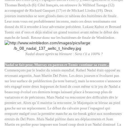
Thomas Berdych (6). Côté français, on retrouve Jo Wilfried Tsonga (12)
accompagné de Richard Gasquet (17) et de Mickael Llodra (19). Deux
joueurs inattendus se sont glissés dans ce tableau des huitièmes de finale.
Leur nom vous est probablement inconnu, mais ces deux tennismans ont
donné du fil à retordre à leur adversaire précédent. Lukasz Kubot et Bernard
Tomic ont d’ores et déjà réalisé un grand tournoi avant même le début des
matchs de lundi. Retour donc sur les huitièmes de finale de Wimbledon.
Nadal doute après sa blessure : Sera t'il a 100% ?
Nadal se fait peur, Murray en patron et Tomic continue sa route...
Commençons par le leader du tennis mondial. Rafael Nadal était opposé au
revenant argentin, Juan Martin Del Potro. Les deux joueurs n’évoluent pas
sur leur surface de prédilection (la terre battue), mais la rencontre s’annonce
très engagé entre deux frappeurs de fond de court même si le jeu de Nadal a
beaucoup évolué ces derniers temps laissant place à beaucoup plus de
variations et de précisions. Mais Nadal va rencontrer des difficultés dès le
premier set. Alors qu’il maitrise la rencontre, le Majorquin se blesse au pied
gauche sur un replacement. Le début du calvaire pour l’espagnol qui
remporte malgré tout la première manche au tie-break grâce aux nombreuses
erreurs de Del Potro. Mais Nadal piétine dans ses déplacements et Juan
Martin en profite pour imposer son lourd coup droit à un Nadal diminué. La