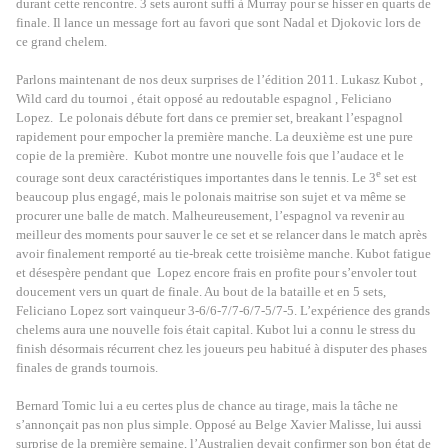
durant cette rencontre. 3 sets auront suffi à Murray pour se hisser en quarts de
finale. Il lance un message fort au favori que sont Nadal et Djokovic lors de
ce grand chelem.
Parlons maintenant de nos deux surprises de l’édition 2011. Lukasz Kubot ,
Wild card du tournoi , était opposé au redoutable espagnol , Feliciano
Lopez.
Le polonais débute fort dans ce premier set, breakant l’espagnol
rapidement pour empocher la première manche. La deuxième est une pure
copie de la première.
Kubot montre une nouvelle fois que l’audace et le
e
courage sont deux caractéristiques importantes dans le tennis. Le 3
set est
beaucoup plus engagé, mais le polonais maitrise son sujet et va même se
procurer une balle de match. Malheureusement, l’espagnol va revenir au
meilleur des moments pour sauver le ce set et se relancer dans le match après
avoir finalement remporté au tie-break cette troisième manche. Kubot fatigue
et désespère pendant que
Lopez encore frais en profite pour s’envoler tout
doucement vers un quart de finale. Au bout de la bataille et en 5 sets,
Feliciano Lopez sort vainqueur 3-6/6-7/7-6/7-5/7-5. L’expérience des grands
chelems aura une nouvelle fois était capital. Kubot lui a connu le stress du
finish désormais récurrent chez les joueurs peu habitué à disputer des phases
finales de grands tournois.
Bernard Tomic lui a eu certes plus de chance au tirage, mais la tâche ne
s’annonçait pas non plus simple. Opposé au Belge Xavier Malisse, lui aussi
surprise de la première semaine, l’Australien devait confirmer son bon état de