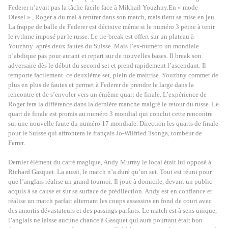
Federer n’avait pas la tâche facile face à Mikhail Youzhny.En « mode
Diesel » , Roger a du mal à rentrer dans son match, mais tient sa mise en jeu.
La frappe de balle de Federer est décisive même si le numéro 3 peine à tenir
le rythme imposé par le russe. Le tie-break est offert sur un plateau à
Youzhny
après deux fautes du Suisse. Mais l’ex-numéro un mondiale
n’abdique pas pour autant et repart sur de nouvelles bases. Il break son
adversaire dès le début du second set et prend rapidement l’ascendant. Il
remporte facilement
ce deuxième set, plein de maitrise. Youzhny commet de
plus en plus de fautes et permet à Federer de prendre le large dans la
rencontre et de s’envoler vers un énième quart de finale. L’expérience de
Roger fera la différence dans la dernière manche malgré le retour du russe. Le
quart de finale est promis au numéro 3 mondial qui conclut cette rencontre
sur une nouvelle faute du numéro 17 mondiale. Direction les quarts de finale
pour le Suisse qui affrontera le français Jo-Wilfried Tsonga, tombeur de
Ferrer.
Dernier élément du carré magique, Andy Murray le local était lui opposé à
Richard Gasquet. La aussi, le match n’a duré qu’un set. Tout est réuni pour
que l’anglais réalise un grand tournoi. Il joue à domicile, devant un public
acquis à sa cause et sur sa surface de prédilection. Andy est en confiance et
réalise un match parfait alternant les coups assassins en fond de court avec
des amortis dévastateurs et des passings parfaits. Le match est à sens unique,
l’anglais ne laisse aucune chance à Gasquet qui aura pourtant était bon