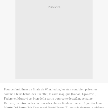
Publicité
Pour ces huitièmes de finale de Wimbledon, les stars sont bien présentes
comme à leurs habitudes. En effet, le carré magique (Nadal , Djokovic ,
Federer et Murray) est bien de la partie pour cette deuxième semaine.
Derrière, on retrouve les habitués des phases finales comme l’Argentin Juan
Martin Del Potro (24), l’espagnol David Ferrer (7), mais également le tchèque