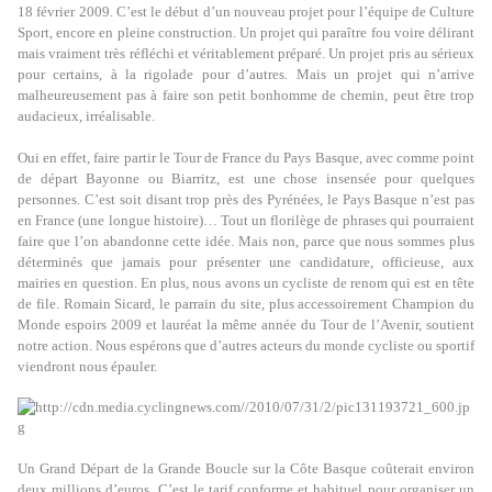
18 février 2009. C’est le début d’un nouveau projet pour l’équipe de Culture
Sport, encore en pleine construction. Un projet qui paraître fou voire délirant
mais vraiment très réfléchi et véritablement préparé. Un projet pris au sérieux
pour certains, à la rigolade pour d’autres. Mais un projet qui n’arrive
malheureusement pas à faire son petit bonhomme de chemin, peut être trop
audacieux, irréalisable.
Oui en effet, faire partir le Tour de France du Pays Basque, avec comme point
de départ Bayonne ou Biarritz, est une chose insensée pour quelques
personnes. C’est soit disant trop près des Pyrénées, le Pays Basque n’est pas
en France (une longue histoire)… Tout un florilège de phrases qui pourraient
faire que l’on abandonne cette idée. Mais non, parce que nous sommes plus
déterminés que jamais pour présenter une candidature, officieuse, aux
mairies en question. En plus, nous avons un cycliste de renom qui est en tête
de file. Romain Sicard, le parrain du site, plus accessoirement Champion du
Monde espoirs 2009 et lauréat la même année du Tour de l’Avenir, soutient
notre action. Nous espérons que d’autres acteurs du monde cycliste ou sportif
viendront nous épauler.
Un Grand Départ de la Grande Boucle sur la Côte Basque coûterait environ
deux millions d’euros. C’est le tarif conforme et habituel pour organiser un