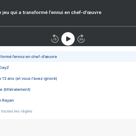
e jeu qui a transformé l’ennui en chef-d’œuvre
nsformé l’ennui en chef-d’œuvre
 DayZ
 a 13 ans (et vous l'avez ignoré)
e (littéralement)
im Rayan
 toutes les règles
s les jeux vidéo
us choquant de Rockstar ? - Le scandale BULLY