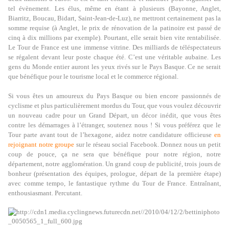
tel évènement. Les élus, même en étant à plusieurs (Bayonne, Anglet,
Biarritz, Boucau, Bidart, Saint-Jean-de-Luz), ne mettront certainement pas la
somme requise (à Anglet, le prix de rénovation de la patinoire est passé de
cinq à dix millions par exemple). Pourtant, elle serait bien vite rentabilisée.
Le Tour de France est une immense vitrine. Des milliards de téléspectateurs
se régalent devant leur poste chaque été. C’est une véritable aubaine. Les
gens du Monde entier auront les yeux rivés sur le Pays Basque. Ce ne serait
que bénéfique pour le tourisme local et le commerce régional.
Si vous êtes un amoureux du Pays Basque ou bien encore passionnés de
cyclisme et plus particulièrement mordus du Tour, que vous voulez découvrir
un nouveau cadre pour un Grand Départ, un décor inédit, que vous êtes
contre les démarrages à l’étranger, soutenez nous ! Si vous préférez que le
Tour parte avant tout de l’hexagone, aidez notre candidature officieuse
en
rejoignant notre groupe
sur le réseau social Facebook. Donnez nous un petit
coup de pouce, ça ne sera que bénéfique pour notre région, notre
département, notre agglomération. Un grand coup de publicité, trois jours de
bonheur (présentation des équipes, prologue, départ de la première étape)
avec comme tempo, le fantastique rythme du Tour de France. Entraînant,
enthousiasmant. Percutant.