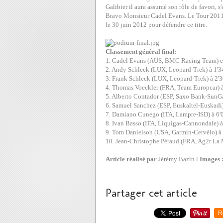
Galibier il aura assumé son rôle de favori, s
Bravo Monsieur Cadel Evans. Le Tour 2011 a
le 30 juin 2012 pour défendre ce titre.
Classement général final:
1. Cadel Evans (AUS, BMC Racing Team) e
2. Andy Schleck (LUX, Leopard-Trek) à 1'3
3. Frank Schleck (LUX, Leopard-Trek) à 2'3
4. Thomas Voeckler (FRA, Team Europcar) à
5. Alberto Contador (ESP, Saxo Bank-SunGa
6. Samuel Sanchez (ESP, Euskaltel-Euskadi)
7. Damiano Cunego (ITA, Lampre-ISD) à 6'
8. Ivan Basso (ITA, Liquigas-Cannondale) à
9. Tom Danielson (USA, Garmin-Cervélo) à 
10. Jean-Christophe Péraud (FRA, Ag2r La 
Article réalisé par
Jérémy Bazin l
Images 
Partager cet article
R