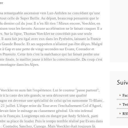
er
 de sa remarquable ascension vers Luz-Ardiden ne concédant qu’une
tout celle de Super Beille. Au départ, beaucoup pensaient que le
u dernier col du jour. Il n’en fût rien ! Mieux encore, Voeckler, en
ison tous les favoris. Aucune accélération ne le faisait craquer. Il a
s. Sur la ligne, Thomas Voeckler ne concédait pas une seule
 aura fait jeu égal avec eux dans les Pyrénées, laissant la France
a Grande Boucle. Et ses supporters n'allaient pas être déçus. Malgré
t à Gap et une perte de vingt secondes sur Evans, Contador et
 Pinerolo. Cette fois c'est la malchance qui lui faisait perdre une
te finale, le maillot jaune à frôler la correctionnelle. Du coup c'est
e montagne dans les Alpes.
Sui
Voeckler en aura fait l'expérience. Lui le coureur "passe partout",
Fa
 à la caste des très grands, se sera découvert une qualité
tagne est devenue une spécialité de celui qu'on surnomme Ti-Blanc.
Twi
 21 juillet. L'étape reine du Tour avec l'enchaînement Col d'Agnel,
 devait faire le ménage au classement général. Un trio infernal
RS
çons le Français. Longtemps mis en danger par Andy Schleck, parti
erdre sa place de leader. Puis le tempo terrible réalisé par Evans dans
is : Contador, Sanchez, Cunego. Mais Voeckler était toujours là.