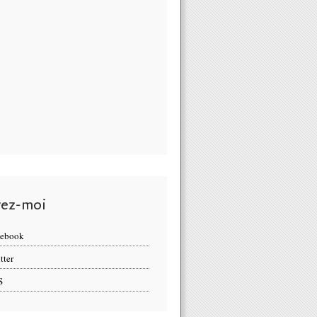
vez-moi
cebook
tter
S