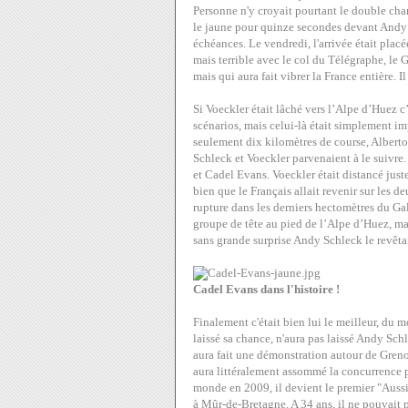
Personne n'y croyait pourtant le double cha
le jaune pour quinze secondes devant Andy Sc
échéances. Le vendredi, l'arrivée était pla
mais terrible avec le col du Télégraphe, le G
mais qui aura fait vibrer la France entière. I
Si Voeckler était lâché vers l’Alpe d’Huez c
scénarios, mais celui-là était simplement im
seulement dix kilomètres de course, Alberto
Schleck et Voeckler parvenaient à le suivre.
et Cadel Evans. Voeckler était distancé just
bien que le Français allait revenir sur les d
rupture dans les derniers hectomètres du Gal
groupe de tête au pied de l’Alpe d’Huez, mais
sans grande surprise Andy Schleck le revêtait
Cadel Evans dans l'histoire !
Finalement c'était bien lui le meilleur, du mo
laissé sa chance, n'aura pas laissé Andy Sch
aura fait une démonstration autour de Gren
aura littéralement assommé la concurrence p
monde en 2009, il devient le premier "Aussi
à Mûr-de-Bretagne. A 34 ans, il ne pouvait pl