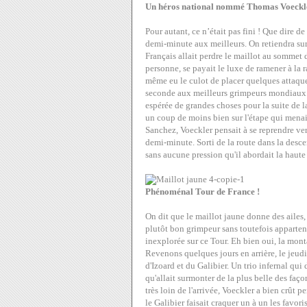
Un héros national nommé Thomas Voeckl
Pour autant, ce n’était pas fini ! Que dire
demi-minute aux meilleurs. On retiendra sur
Français allait perdre le maillot au sommet d
personne, se payait le luxe de ramener à la ra
même eu le culot de placer quelques attaque
seconde aux meilleurs grimpeurs mondiaux. Il
espérée de grandes choses pour la suite de l
un coup de moins bien sur l'étape qui menai
Sanchez, Voeckler pensait à se reprendre vers
demi-minute. Sorti de la route dans la descen
sans aucune pression qu'il abordait la haut
Phénoménal Tour de France !
On dit que le maillot jaune donne des ailes, 
plutôt bon grimpeur sans toutefois appartenir
inexplorée sur ce Tour. Eh bien oui, la mon
Revenons quelques jours en arrière, le jeudi
d'Izoard et du Galibier. Un trio infernal qui
qu'allait surmonter de la plus belle des fa
très loin de l'arrivée, Voeckler a bien crût p
le Galibier faisait craquer un à un les favor