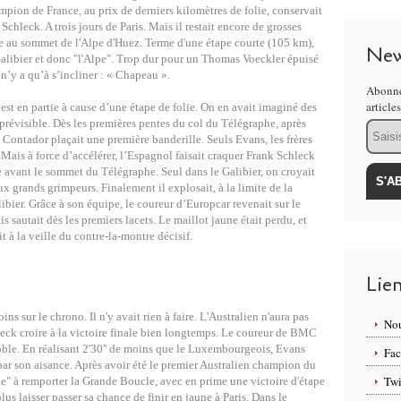
mpion de France, au prix de derniers kilomètres de folie, conservait
hleck. A trois jours de Paris. Mais il restait encore de grosses
cée au sommet de l'Alpe d'Huez. Terme d'une étape courte (105 km),
New
alibier et donc "l'Alpe".
Trop dur pour un Thomas Voeckler épuisé
l n’y a qu’à s’incliner : « Chapeau ».
Abonne
article
’est en partie à cause d’une étape de folie. On en avait imaginé des
prévisible. Dès les premières pentes du col du Télégraphe, après
Email
 Contador plaçait une première banderille. Seuls Evans, les frères
 Mais à force d’accélérer, l’Espagnol faisait craquer Frank Schleck
e avant le sommet du Télégraphe. Seul dans le Galibier, on croyait
eux grands grimpeurs. Finalement il explosait, à la limite de la
ibier. Grâce à son équipe, le coureur d’Europcar revenait sur le
 sautait dès les premiers lacets. Le maillot jaune était perdu, et
 à la veille du contre-la-montre décisif.
Lie
ins sur le chrono. Il n'y avait rien à faire. L'Australien n'aura pas
Nou
leck croire à la victoire finale bien longtemps. Le coureur de BMC
oble. En réalisant 2'30'' de moins que le Luxembourgeois, Evans
Fa
ar son aisance. Après avoir été le premier Australien champion du
Twi
e" à remporter la Grande Boucle, avec en prime une victoire d'étape
us laisser passer sa chance de finir en jaune à Paris. Dans le