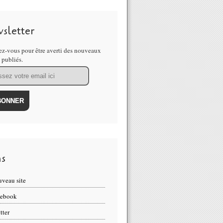
sletter
z-vous pour être averti des nouveaux
s publiés.
ns
veau site
cebook
tter