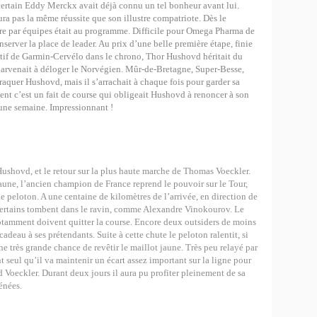
ertain Eddy Merckx avait déjà connu un tel bonheur avant lui.
a pas la même réussite que son illustre compatriote. Dès le
re par équipes était au programme. Difficile pour Omega Pharma de
nserver la place de leader. Au prix d’une belle première étape, finie
lectif de Garmin-Cervélo dans le chrono, Thor Hushovd héritait du
 parvenait à déloger le Norvégien. Mûr-de-Bretagne, Super-Besse,
craquer Hushovd, mais il s’arrachait à chaque fois pour garder sa
nt c’est un fait de course qui obligeait Hushovd à renoncer à son
 une semaine. Impressionnant !
Hushovd, et le retour sur la plus haute marche de Thomas Voeckler.
jaune, l’ancien champion de France reprend le pouvoir sur le Tour,
le peloton. A une centaine de kilomètres de l’arrivée, en direction de
 Certains tombent dans le ravin, comme Alexandre Vinokourov. Le
tamment doivent quitter la course. Encore deux outsiders de moins
deau à ses prétendants. Suite à cette chute le peloton ralentit, si
e très grande chance de revêtir le maillot jaune. Très peu relayé par
 seul qu’il va maintenir un écart assez important sur la ligne pour
Voeckler. Durant deux jours il aura pu profiter pleinement de sa
énées.