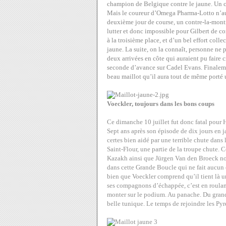
champion de Belgique contre le jaune. Un c
Mais le coureur d’Omega Pharma-Lotto n’aur
deuxième jour de course, un contre-la-mont
lutter et donc impossible pour Gilbert de co
à la troisième place, et d’un bel effort col
jaune. La suite, on la connaît, personne ne
deux arrivées en côte qui auraient pu faire 
seconde d’avance sur Cadel Evans. Finaleme
beau maillot qu’il aura tout de même porté
Voeckler, toujours dans les bons coups
Ce dimanche 10 juillet fut donc fatal pour 
Sept ans après son épisode de dix jours en 
certes bien aidé par une terrible chute dans 
Saint-Flour, une partie de la troupe chute.
Kazakh ainsi que Jürgen Van den Broeck no
dans cette Grande Boucle qui ne fait aucun ca
bien que Voeckler comprend qu’il tient là un
ses compagnons d’échappée, c’est en roulant
monter sur le podium. Au panache. Du grand 
belle tunique. Le temps de rejoindre les Pyr