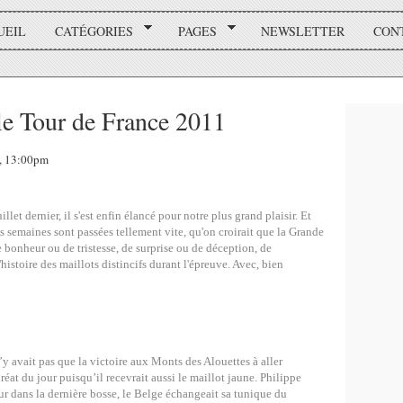
UEIL
CATÉGORIES
PAGES
NEWSLETTER
CON
 le Tour de France 2011
1, 13:00pm
llet dernier, il s'est enfin élancé pour notre plus grand plaisir. Et
res semaines sont passées tellement vite, qu'on croirait que la Grande
bonheur ou de tristesse, de surprise ou de déception, de
'histoire des maillots distincifs durant l'épreuve. Avec, bien
’y avait pas que la victoire aux Monts des Alouettes à aller
uréat du jour puisqu’il recevrait aussi le maillot jaune. Philippe
eur dans la dernière bosse, le Belge échangeait sa tunique du