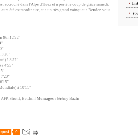
Ins
'est accroché dans l'Alpe d'Huez et a porté le coup de grâce samedi.
ura été extraordinaire, et a un très grand vainqueur. Rendez-vous
Yo
n 86h12'22"
4"
0"
 3'20"
rd) à 3'57"
 à 4'55"
05"
 7'23"
8'15"
Mondiale) à 10'11"
:
AFP, Sirotti, Bettini l
Montages :
Jérémy Bazin
epost
0