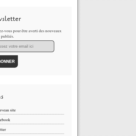
sletter
z-vous pour être averti des nouveaux
s publiés.
ns
veau site
cebook
tter