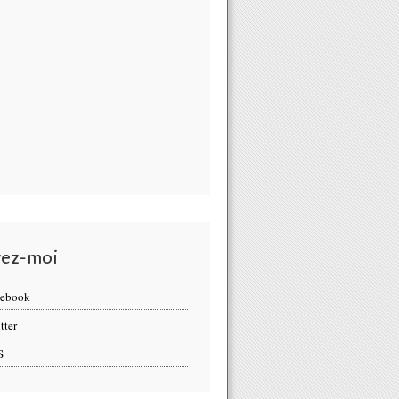
vez-moi
cebook
tter
S