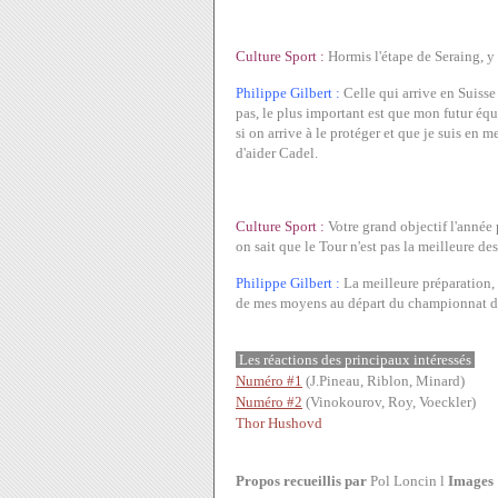
Culture Sport :
Hormis l'étape de Seraing, y 
Philippe Gilbert :
Celle qui arrive en Suiss
pas, le plus important est que mon futur équ
si on arrive à le protéger et que je suis en 
d'aider Cadel.
Culture Sport :
Votre grand objectif l'anné
on sait que le Tour n'est pas la meilleure de
Philippe Gilbert :
La meilleure préparation, c
de mes moyens au départ du championnat 
Les réactions des principaux intéressés
Numéro #1
(J.Pineau, Riblon, Minard)
Numéro #2
(Vinokourov, Roy, Voeckler)
Thor Hushovd
Propos recueillis par
Pol Loncin l
Images 