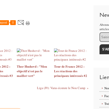
New
epost
0
Abonne
article
Email
 2012 :
Thor Hushovd : "Mon
Tour de France 2012 :
des
objectif n'est pas le
Les réactions des
éressés #3
maillot vert"
principaux intéressés #2
Lie
Liga (J9): Varas écœure le Nou Camp
Nou
Fa
Twi