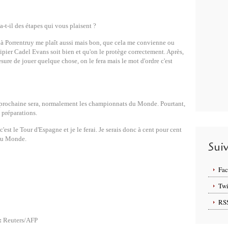
a-t-il des étapes qui vous plaisent ?
e à Porrentruy me plaît aussi mais bon, que cela me convienne ou
ipier Cadel Evans soit bien et qu'on le protège correctement. Après,
mesure de jouer quelque chose, on le fera mais le mot d'ordre c'est
e prochaine sera, normalement les championnats du Monde. Pourtant,
s préparations.
'est le Tour d'Espagne et je le ferai. Je serais donc à cent pour cent
du Monde.
Sui
Fa
Twi
RS
:
Reuters/AFP