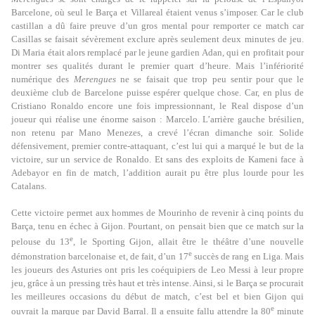
Barcelone, où seul le Barça et Villareal étaient venus s’imposer. Car le club
castillan a dû faire preuve d’un gros mental pour remporter ce match car
Casillas se faisait sévèrement exclure après seulement deux minutes de jeu.
Di Maria était alors remplacé par le jeune gardien Adan, qui en profitait pour
montrer ses qualités durant le premier quart d’heure. Mais l’infériorité
numérique des
Merengues
ne se faisait que trop peu sentir pour que le
deuxième club de Barcelone puisse espérer quelque chose. Car, en plus de
Cristiano Ronaldo encore une fois impressionnant, le Real dispose d’un
joueur qui réalise une énorme saison : Marcelo. L’arrière gauche brésilien,
non retenu par Mano Menezes, a crevé l’écran dimanche soir. Solide
défensivement, premier contre-attaquant, c’est lui qui a marqué le but de la
victoire, sur un service de Ronaldo. Et sans des exploits de Kameni face à
Adebayor en fin de match, l’addition aurait pu être plus lourde pour les
Catalans.
Cette victoire permet aux hommes de Mourinho de revenir à cinq points du
Barça, tenu en échec à Gijon. Pourtant, on pensait bien que ce match sur la
e
pelouse du 13
, le Sporting Gijon, allait être le théâtre d’une nouvelle
e
démonstration barcelonaise et, de fait, d’un 17
succès de rang en Liga. Mais
les joueurs des Asturies ont pris les coéquipiers de Leo Messi à leur propre
jeu, grâce à un pressing très haut et très intense. Ainsi, si le Barça se procurait
les meilleures occasions du début de match, c’est bel et bien Gijon qui
e
ouvrait la marque par David Barral. Il a ensuite fallu attendre la 80
minute