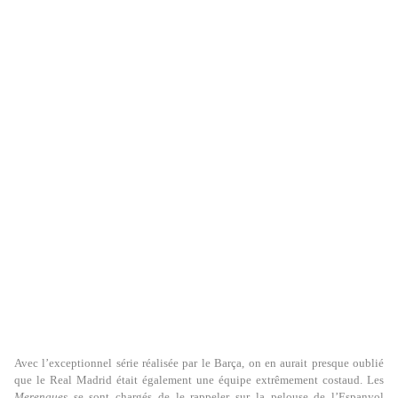
Avec l’exceptionnel série réalisée par le Barça, on en aurait presque oublié
que le Real Madrid était également une équipe extrêmement costaud. Les
Merengues
se sont chargés de le rappeler sur la pelouse de l’Espanyol