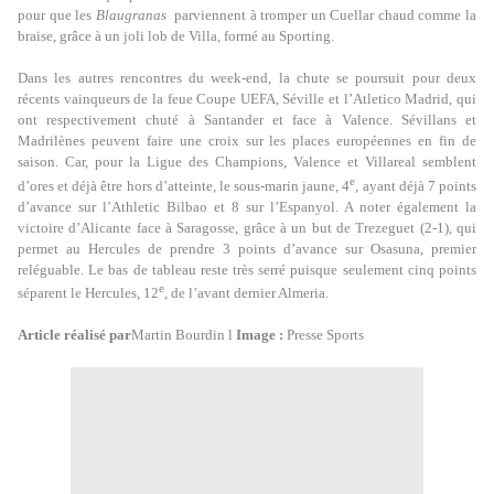
pour que les
Blaugranas
parviennent à tromper un Cuellar chaud comme la
braise, grâce à un joli lob de Villa, formé au Sporting.
Dans les autres rencontres du week-end, la chute se poursuit pour deux
récents vainqueurs de la feue Coupe UEFA, Séville et l’Atletico Madrid, qui
ont respectivement chuté à Santander et face à Valence. Sévillans et
Madrilènes peuvent faire une croix sur les places européennes en fin de
saison. Car, pour la Ligue des Champions, Valence et Villareal semblent
e
d’ores et déjà être hors d’atteinte, le sous-marin jaune, 4
, ayant déjà 7 points
d’avance sur l’Athletic Bilbao et 8 sur l’Espanyol. A noter également la
victoire d’Alicante face à Saragosse, grâce à un but de Trezeguet (2-1), qui
permet au Hercules de prendre 3 points d’avance sur Osasuna, premier
reléguable. Le bas de tableau reste très serré puisque seulement cinq points
e
séparent le Hercules, 12
, de l’avant dernier Almeria.
Article réalisé par
Martin Bourdin l
Image :
Presse Sports