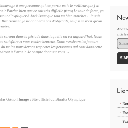
 hommage à une personne qui est partie mais le meilleur que j’ai
enir Patrice bien que ce soit très difficile
(rires)
.Le tour de force, ça
New
urtout d’expliquer à Jack Isaac que tout va bien marcher ! Je suis
 Bizarrement, je ne donnerai pas d'objectifs, sauf si ce n'est qu'on
rnière.
Abonne
article
cile surtout dans la période dans laquelle on est aujourd’hui. Nous
Email
s satisfaire et vous rendre heureux. Donc messieurs les joueurs
 du moins nous devons respecter les personnes qui sont dans cette
»
endront à l’avenir. Je compte donc sur vous.
Lie
las Gréno l
Image :
Site officiel du Biarritz Olympique
Nou
Fa
Twi