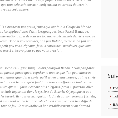
e que tout cela soit communicatif surtout au niveau du terrain.
nouveaux coéquipiers.
’ils s’avancent nos petits jeunes qui ont fait la Coupe du Monde
us les applaudissiez
(Yann Lesgourgues, Jean-Pascal Barraque,
 internationaux et de tous les joueurs expérimentés derrière eux, ce
venir. Donc si vous écoutez, non pas Bidabé, même si il a fait une
n petit peu vos dirigeants, je suis convaincu, messieurs, que vous
onc merci et bravo pour ce que vous avez fait.
oi. Benoit
(August, ndlr)
... Alors pourquoi Benoit ? Non pas parce
ait jamais, parce que il représente tout ce que l’on peut aimer et
Sui
peut aimer quand il a envie, qu’il est en pleine bourre, qu’il a envie
ictoire est belle et qu’il faut faire tous ces efforts. Et tout ce que
lités que si il faisait encore plus d’efforts
(rires)
, il pourrait aller
Fa
n tu étais important dans le système du Biarritz Olympique et que
Twi
’es blessé. Tu nous as manqué sur la fin de saison, Romain
(Terrain,
était tout seul à tenir ce rôle et c’est vrai que c’est très difficile
RS
tant de jeu. Je te souhaite un bon rétablissement et on t’attend.