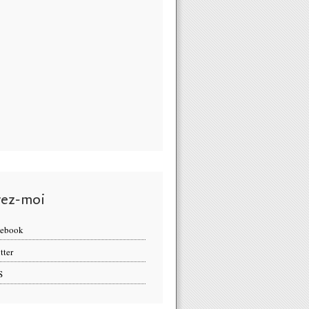
vez-moi
cebook
tter
S