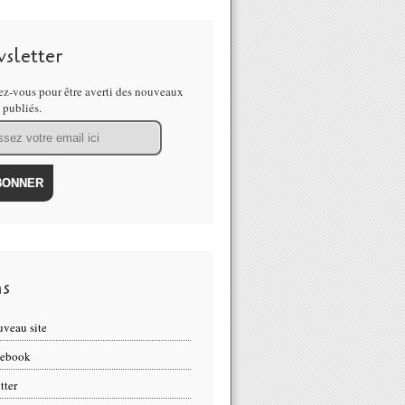
sletter
z-vous pour être averti des nouveaux
s publiés.
ns
veau site
cebook
tter