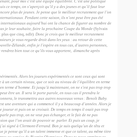
tenant, pour moi c’est une équipe équilibrée. C’est une politique
is ce temps, on s’aperçoit qu’il y a des jeunes et qu’il faut leur
encore plus de jeunes. Je pense que le meilleur recrutement que l’on
internationaux. Pendant cette saison, ils n’ont peut être pas été
s internationaux aujourd’hui ont la chance de figurer au nombre de
 cas je leur souhaite, faire la prochaine Coupe du Monde
(Sylvain
t plus que cinq, ndlr)
. Donc je crois que le meilleur recrutement
ssieurs je vous regarde droit dans les yeux : au retour de cette
velle-Zélande, enfin je l’espère en tous cas, d’autres personnes,
ur rendrez bien tout ce qu’ils vous apportent, dimanche après
périmentés. Alors les joueurs expérimentés ce sont ceux qui sont
 à un certain niveau, que ce soit au niveau de l’équilibre en terme
 en terme d’homme. Et jusqu’à maintenant, on ne s’est pas trop trop
peut être un. Il sera le porte parole, en tous cas il prendra le
e donnera, le transmettra aux autres nouveaux venus : Benoît Baby.
c’est une aventure qui a commencé il y a beaucoup d’années. Alors je
e joueur et puis on se croisait. De temps en temps il osait pas trop
arle pas trop, on ne veut pas échanger, et le fait de ne pas
ion que l’on avait de pouvoir se parler. Et puis un coup, je
 j’ai signé à Clermont-Ferrand. Bon je suis quelqu’un de têtu et
ue je pense qu’il a un talent immense et que ce talent, au même titre
mettras au service du Biarritz Olympique. Donc tu nous emmènes ta