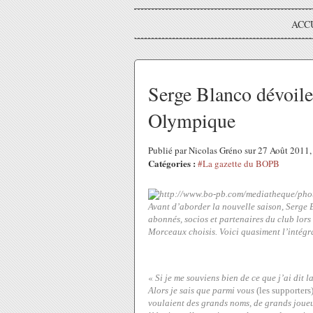
ACC
Serge Blanco dévoile 
Olympique
Publié par Nicolas Gréno sur 27 Août 2011
Catégories :
#La gazette du BOPB
Avant d’aborder la nouvelle saison, Serge B
abonnés, socios et partenaires du club lors 
Morceaux choisis. Voici quasiment l’intégra
«
Si je me souviens bien de ce que j’ai dit l
Alors je sais que parmi vous
(les supporters
voulaient des grands noms, de grands joueur