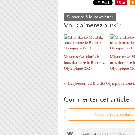
R
S'inscrire à la newsletter
Vous aimerez aussi :
Miarritzeko Mutilak,
Miarritzeko Mu
tous derrière le Biarritz
tous derrière l
Olympique (2/2)
Olympique (1/
Commenter cet article
Ajouter un commentaire
W
willycat
27/08/2011 16:54