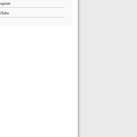
tagram
uTube