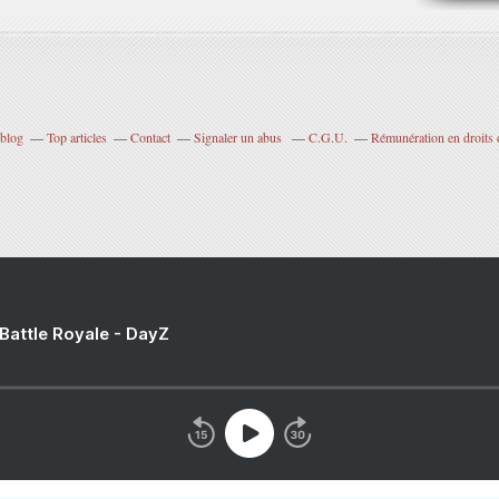
rblog
Top articles
Contact
Signaler un abus
C.G.U.
Rémunération en droits 
 Battle Royale - DayZ