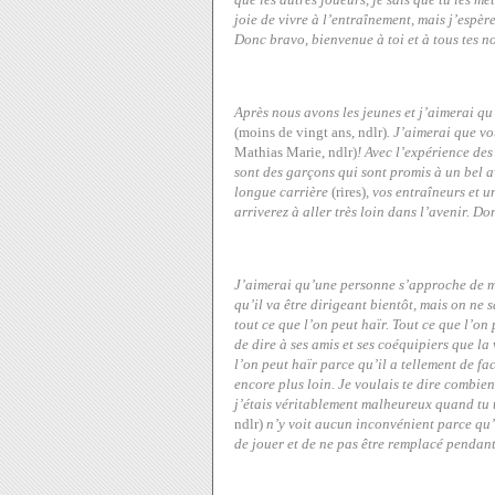
joie de vivre à l’entraînement, mais j’espèr
Donc bravo, bienvenue à toi et à tous tes 
Après nous avons les jeunes et j’aimerai qu
(moins de vingt ans, ndlr)
. J’aimerai que vo
Mathias Marie, ndlr)
! Avec l’expérience des
sont des garçons qui sont promis à un bel a
longue carrière
(rires)
, vos entraîneurs et u
arriverez à aller très loin dans l’avenir. D
J’aimerai qu’une personne s’approche de m
qu’il va être dirigeant bientôt, mais on ne s
tout ce que l’on peut haïr. Tout ce que l’on 
de dire à ses amis et ses coéquipiers que la v
l’on peut haïr parce qu’il a tellement de faci
encore plus loin. Je voulais te dire combie
j’étais véritablement malheureux quand tu t
ndlr)
n’y voit aucun inconvénient parce qu’il 
de jouer et de ne pas être remplacé pendant 