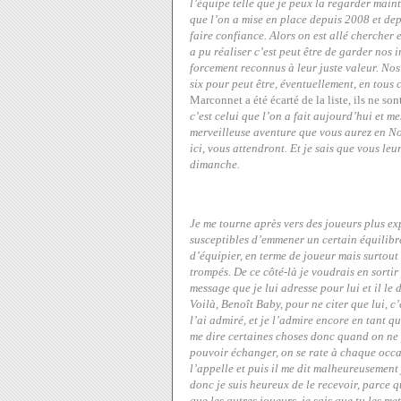
l’équipe telle que je peux la regarder main
que l’on a mise en place depuis 2008 et depu
faire confiance. Alors on est allé chercher 
a pu réaliser c’est peut être de garder nos 
forcement reconnus à leur juste valeur. No
six pour peut être, éventuellement, en tous
Marconnet a été écarté de la liste, ils ne son
c’est celui que l’on a fait aujourd’hui et me
merveilleuse aventure que vous aurez en Nou
ici, vous attendront. Et je sais que vous le
dimanche.
Je me tourne après vers des joueurs plus ex
susceptibles d’emmener un certain équilibre
d’équipier, en terme de joueur mais surtout
trompés. De ce côté-là je voudrais en sortir 
message que je lui adresse pour lui et il l
Voilà, Benoît Baby, pour ne citer que lui, 
l’ai admiré, et je l’admire encore en tant qu
me dire certaines choses donc quand on ne p
pouvoir échanger, on se rate à chaque occas
l’appelle et puis il me dit malheureusement
donc je suis heureux de le recevoir, parce q
que les autres joueurs, je sais que tu les 