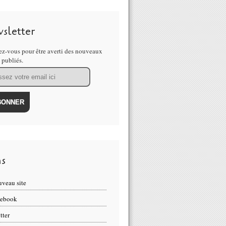
sletter
z-vous pour être averti des nouveaux
s publiés.
ns
veau site
cebook
tter