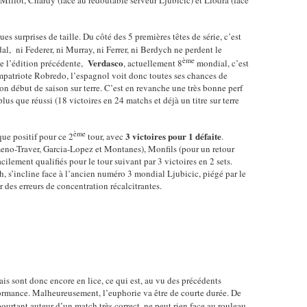
Millot, Chardy (face au redoutable serveur Ljubicic) et Llodra (face
es surprises de taille. Du côté des 5 premières têtes de série, c’est
l, ni Federer, ni Murray, ni Ferrer, ni Berdych ne perdent le
ème
Verdasco
de l’édition précédente,
, actuellement 8
mondial, c’est
ompatriote Robredo, l’espagnol voit donc toutes ses chances de
on début de saison sur terre. C’est en revanche une très bonne perf
us que réussi (18 victoires en 24 matchs et déjà un titre sur terre
ème
3 victoires pour 1 défaite
e positif pour ce 2
tour, avec
.
no-Traver, Garcia-Lopez et Montanes), Monfils (pour un retour
ilement qualifiés pour le tour suivant par 3 victoires en 2 sets.
 s’incline face à l’ancien numéro 3 mondial Ljubicic, piégé par le
 des erreurs de concentration récalcitrantes.
çais sont donc encore en lice, ce qui est, au vu des précédents
rformance. Malheureusement, l’euphorie va être de courte durée. De
pourtant auteur d’un match très correct, ne peut rien face au rouleau