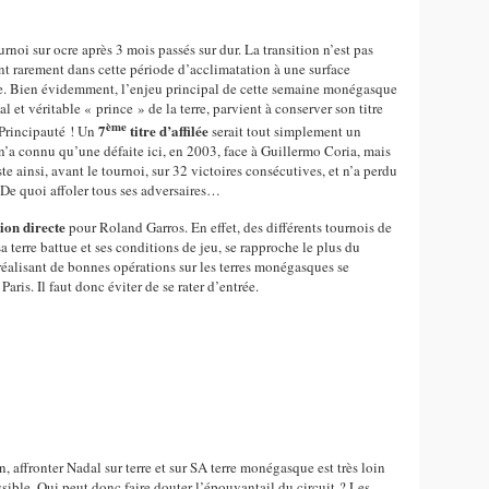
sur ocre après 3 mois passés sur dur. La transition n’est pas
nt rarement dans cette période d’acclimatation à une surface
te. Bien évidemment, l’enjeu principal de cette semaine monégasque
 et véritable « prince » de la terre, parvient à conserver son titre
ème
7
titre d’affilée
n Principauté ! Un
serait tout simplement un
 n’a connu qu’une défaite ici, en 2003, face à Guillermo Coria, mais
ste ainsi, avant le tournoi, sur 32 victoires consécutives, et n’a perdu
 De quoi affoler tous ses adversaires…
ion directe
pour Roland Garros. En effet, des différents tournois de
a terre battue et ses conditions de jeu, se rapproche le plus du
éalisant de bonnes opérations sur les terres monégasques se
ris. Il faut donc éviter de se rater d’entrée.
ronter Nadal sur terre et sur SA terre monégasque est très loin
sible. Qui peut donc faire douter l’épouvantail du circuit ? Les