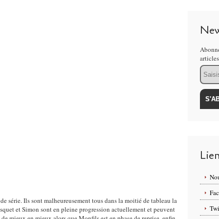
New
Abonne
article
Email
Lie
Nou
Fa
 de série. Ils sont malheureusement tous dans la moitié de tableau la
Twi
asquet et Simon sont en pleine progression actuellement et peuvent
 de mieux en mieux alors que Monfils est en phase de reprise, enfin