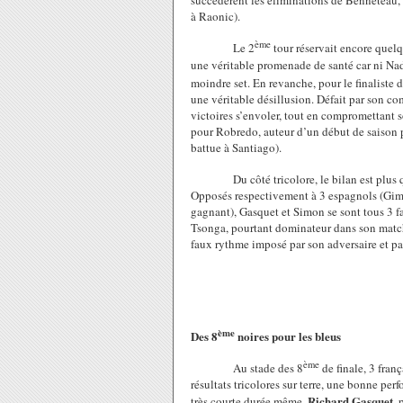
succédèrent les éliminations de Benneteau, 
à Raonic).
ème
Le 2
tour réservait encore quelqu
une véritable promenade de santé car ni Nada
moindre set. En revanche, pour le finaliste 
une véritable désillusion. Défait par son c
victoires s’envoler, tout en compromettant s
pour Robredo, auteur d’un début de saison pl
battue à Santiago).
Du côté tricolore, le bilan est plus qu
Opposés respectivement à 3 espagnols (Gime
gagnant), Gasquet et Simon se sont tous 3 fac
Tsonga, pourtant dominateur dans son match,
faux rythme imposé par son adversaire et par
ème
Des 8
noires pour les bleus
ème
Au stade des 8
de finale, 3 fran
résultats tricolores sur terre, une bonne pe
Richard Gasquet
très courte durée même.
, 