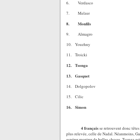
6.
Verdasco
7.
Melzer
8.
Monfils
9.
Almagro
10.
Youzhny
11.
Troicki
12.
Tsonga
13.
Gasquet
14.
Dolgopolov
15.
Cilic
16.
Simon
4 français
se retrouvent donc têtes
plus relevée, celle de Nadal. Néanmoins, G
espérer montrer de belles choses. Tsonga est