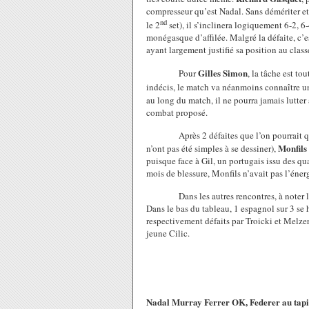
compresseur qu’est Nadal. Sans démériter et
nd
le 2
set), il s’inclinera logiquement 6-2, 
monégasque d’affilée. Malgré la défaite, c’
ayant largement justifié sa position au class
Gilles Simon
Pour
, la tâche est t
indécis, le match va néanmoins connaître u
au long du match, il ne pourra jamais lutte
combat proposé.
Après 2 défaites que l’on pourrait quali
Monfils
n’ont pas été simples à se dessiner),
puisque face à Gil, un portugais issu des qu
mois de blessure, Monfils n’avait pas l’énerg
Dans les autres rencontres, à noter la t
Dans le bas du tableau, 1 espagnol sur 3 se 
respectivement défaits par Troicki et Melzer
jeune Cilic.
Nadal Murray Ferrer OK, Federer au tapi