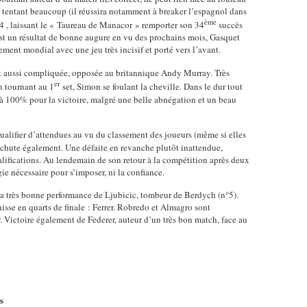
 tentant beaucoup (il réussira notamment à breaker l’espagnol dans
ème
6-4 , laissant le « Taureau de Manacor » remporter son 34
succès
est un résultat de bonne augure en vu des prochains mois, Gasquet
ement mondial avec une jeu très incisif et porté vers l’avant.
out aussi compliquée, opposée au britannique Andy Murray. Très
er
n tournant au 1
set, Simon se foulant la cheville. Dans le dur tout
r à 100% pour la victoire, malgré une belle abnégation et un beau
fier d’attendues au vu du classement des joueurs (même si elles
chute également. Une défaite en revanche plutôt inattendue,
alifications. Au lendemain de son retour à la compétition après deux
ie nécessaire pour s’imposer, ni la confiance.
rès bonne performance de Ljubicic, tombeur de Berdych (n°5).
hisse en quarts de finale : Ferrer. Robredo et Almagro sont
. Victoire également de Federer, auteur d’un très bon match, face au
s