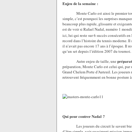
Enjeu de la semaine :
Monte Carlo est ainsi le premier tournoi 
simple, c’est pourquoi les surprises manque
beaucoup plus rapide, glissante et exigean
est de voir si Rafael Nadal, numéro 1 mondial
ici, lui qui reste sur 6 succès consécutifs e
record dans l’histoire du tennis moderne. Il
il n’avait pas encore 17 ans à l’époque. Il re
qu’un set depuis l’édition 2007 du tournoi.
préparat
Autre enjeu de taille, une
préparation, Monte Carlo est celui qui, par s
Grand Chelem Porte d’Auteuil. Les joueurs r
retrouvent fréquemment en bonne posture à Pa
Qui pour contrer Nadal ?
Les joueurs du circuit le savent bien, aff
d’être simple, voir quasiment mission impos