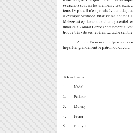
espagnols
sont ici les premiers cités, étant à
terre. De plus, il n’est jamais évident de jou
d’exemple Verdasco, finaliste malheureux l’a
Melzer
est également un client potentiel, en
finaliste à Roland Garros) notamment. C’est u
trouve très vite ses repères. La tâche semble 
A noter l’absence de Djokovic, écrasant 
inquiéter grandement le patron du circuit.
Têtes de série :
1.
Nadal
2.
Federer
3.
Murray
4.
Ferrer
5.
Berdych