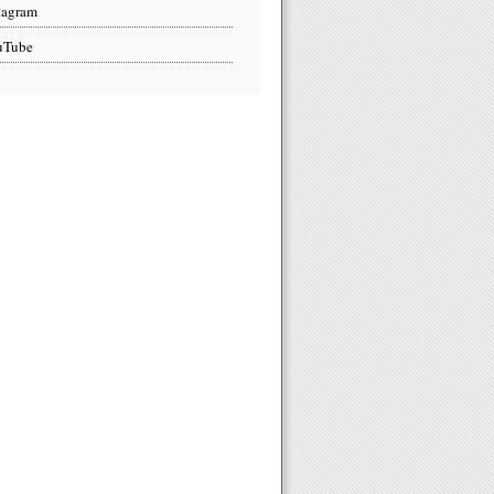
tagram
uTube