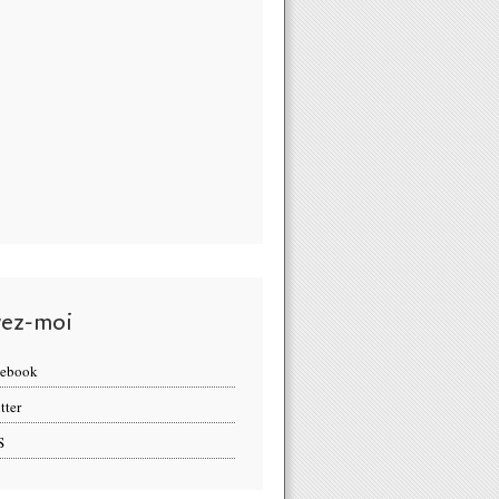
vez-moi
cebook
tter
S