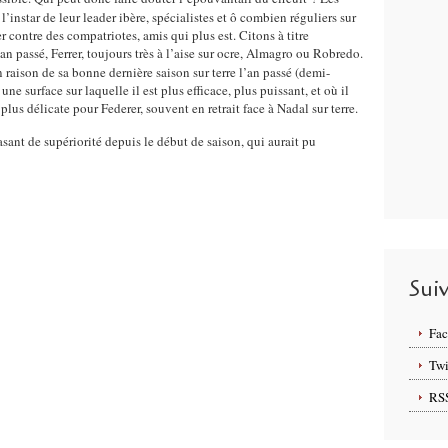
 l’instar de leur leader ibère, spécialistes et ô combien réguliers sur
er contre des compatriotes, amis qui plus est. Citons à titre
n passé, Ferrer, toujours très à l’aise sur ocre, Almagro ou Robredo.
 raison de sa bonne dernière saison sur terre l’an passé (demi-
ne surface sur laquelle il est plus efficace, plus puissant, et où il
plus délicate pour Federer, souvent en retrait face à Nadal sur terre.
de supériorité depuis le début de saison, qui aurait pu
Sui
Fa
Twi
RS