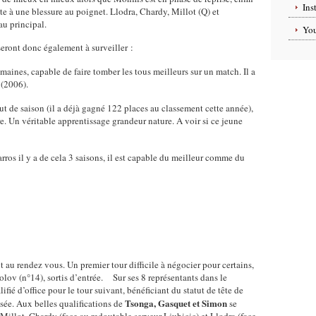
Ins
te à une blessure au poignet. Llodra, Chardy, Millot (Q) et
au principal.
Yo
seront donc également à surveiller :
emaines, capable de faire tomber les tous meilleurs sur un match. Il a
 (2006).
but de saison (il a déjà gagné 122 places au classement cette année),
e. Un véritable apprentissage grandeur nature. A voir si ce jeune
rros il y a de cela 3 saisons, il est capable du meilleur comme du
t au rendez vous. Un premier tour difficile à négocier pour certains,
v (n°14), sortis d’entrée. Sur ses 8 représentants dans le
lifié d’office pour le tour suivant, bénéficiant du statut de tête de
Tsonga, Gasquet et Simon
aisée. Aux belles qualifications de
se