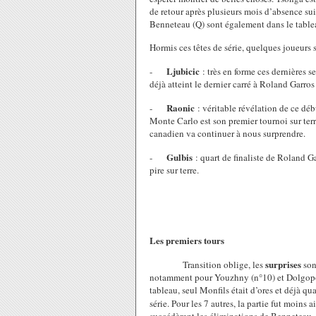
de retour après plusieurs mois d’absence sui
Benneteau (Q) sont également dans le table
Hormis ces têtes de série, quelques joueurs 
Ljubicic
-
: très en forme ces dernières s
déjà atteint le dernier carré à Roland Garros
Raonic
-
: véritable révélation de ce dé
Monte Carlo est son premier tournoi sur terr
canadien va continuer à nous surprendre.
Gulbis
-
: quart de finaliste de Roland Ga
pire sur terre.
Les premiers tours
surprises
Transition oblige, les
son
notamment pour Youzhny (n°10) et Dolgopolo
tableau, seul Monfils était d’ores et déjà qua
série. Pour les 7 autres, la partie fut moins 