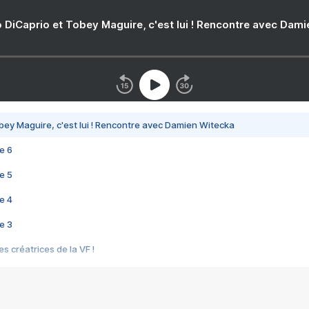
 DiCaprio et Tobey Maguire, c'est lui ! Rencontre avec Dam
bey Maguire, c'est lui ! Rencontre avec Damien Witecka
e 6
e 5
e 4
e 3
s créatrices de la VF !
e 2
e 1