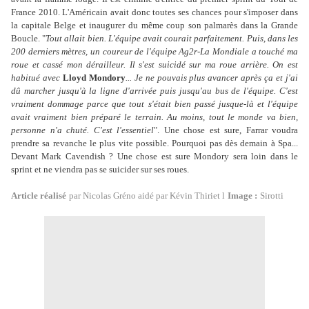
France 2010. L'Américain avait donc toutes ses chances pour s'imposer dans
la capitale Belge et inaugurer du même coup son palmarès dans la Grande
Boucle. "
Tout allait bien. L'équipe avait courait parfaitement. Puis, dans les
200 derniers mètres, un coureur de l'équipe Ag2r-La Mondiale a touché ma
roue et cassé mon dérailleur. Il s'est suicidé sur ma roue arrière. On est
habitué avec
Lloyd Mondory
... Je ne pouvais plus avancer après ça et j'ai
dû marcher jusqu'à la ligne d'arrivée puis jusqu'au bus de l'équipe. C'est
vraiment dommage parce que tout s'était bien passé jusque-là et l'équipe
avait vraiment bien préparé le terrain. Au moins, tout le monde va bien,
personne n'a chuté. C'est l'essentiel
". Une chose est sure, Farrar voudra
prendre sa revanche le plus vite possible. Pourquoi pas dès demain à Spa...
Devant Mark Cavendish ? Une chose est sure Mondory sera loin dans le
sprint et ne viendra pas se suicider sur ses roues.
Article réalisé
par Nicolas Gréno aidé par Kévin Thiriet l
Image :
Sirotti