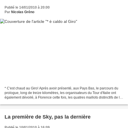
Publié le 14/01/2010 à 20:00
Par
Nicolas Gréno
* C'est chaud au Giro! Après avoir présenté, aux Pays Bas, le parcours du
prologue, long de treize kilomètres, les organisateurs du Tour d'Italie ont
également dévoilé, à Florence cette fois, les quatres maillots distinctifs de la
course. Le mythique...
La première de Sky, pas la dernière
Publié le 10/01/2010 à 16:09