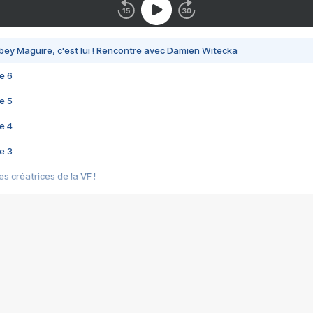
bey Maguire, c'est lui ! Rencontre avec Damien Witecka
e 6
e 5
e 4
e 3
s créatrices de la VF !
e 2
e 1
e Mektoub My Love arrive enfin ! Rencontre avec Shaïn Boumedine et Sal
i : après Toni en famille
elle réalise le bouleversant Dites lui que je l'aime