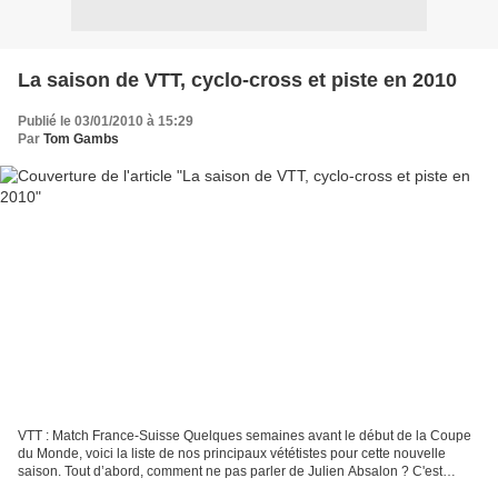
La saison de VTT, cyclo-cross et piste en 2010
Publié le 03/01/2010 à 15:29
Par
Tom Gambs
VTT : Match France-Suisse Quelques semaines avant le début de la Coupe
du Monde, voici la liste de nos principaux vététistes pour cette nouvelle
saison. Tout d’abord, comment ne pas parler de Julien Absalon ? C'est
presque impensable ! Le français quadruple...