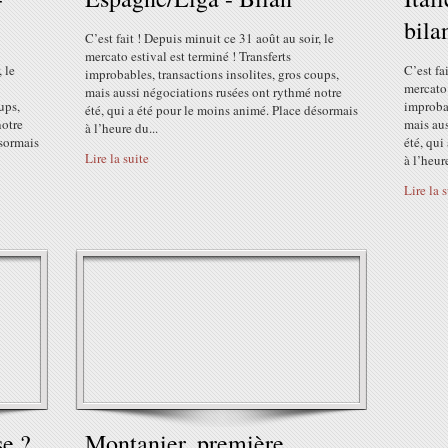
bila
C’est fait ! Depuis minuit ce 31 août au soir, le
mercato estival est terminé ! Transferts
 le
C’est fa
improbables, transactions insolites, gros coups,
mercato 
mais aussi négociations rusées ont rythmé notre
ups,
improbab
été, qui a été pour le moins animé. Place désormais
notre
mais aus
à l’heure du...
ésormais
été, qui
Lire la suite
à l’heure
Lire la 
se ?
Montanier, première