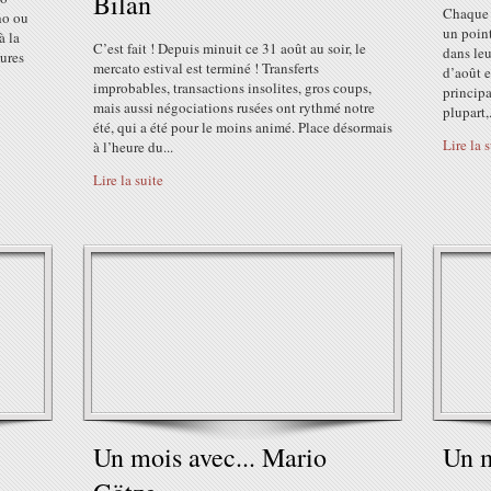
Bilan
Chaque 
ho ou
un point
à la
C’est fait ! Depuis minuit ce 31 août au soir, le
dans leu
tures
mercato estival est terminé ! Transferts
d’août e
improbables, transactions insolites, gros coups,
principa
mais aussi négociations rusées ont rythmé notre
plupart,.
été, qui a été pour le moins animé. Place désormais
Lire la 
à l’heure du...
Lire la suite
Un mois avec... Mario
Un m