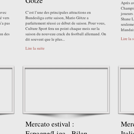
Götze
Après av
Champion
avec
C’est l’une des principales attractions en
joueurs 
é vers
Bundesliga cette saison, Mario Götze a
Shane Lo
n’a pas
parfaitement réussi ce début de saison. Pour vous,
seulemen
Culture Sport fera un point chaque mois sur la
Irlandai
’un des
saison du nouveau crack du football allemand. On
Lire la 
dit souvent que le plus...
Lire la suite
Mercato estival :
Merc
-
Espagne/Liga - Bilan
Ital