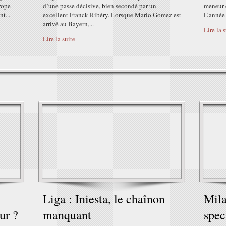
urope
d’une passe décisive, bien secondé par un
meneur d
nt...
excellent Franck Ribéry. Lorsque Mario Gomez est
L’année d
arrivé au Bayern,...
Lire la 
Lire la suite
Liga : Iniesta, le chaînon
Mila
ur ?
manquant
spec