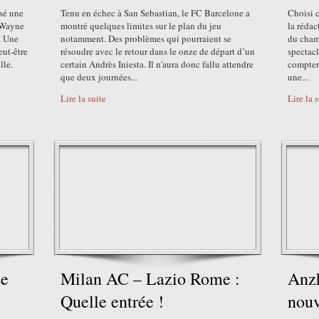
sé une
Tenu en échec à San Sebastian, le FC Barcelone a
Choisi 
 Wayne
montré quelques limites sur le plan du jeu
la rédac
. Une
notamment. Des problèmes qui pourraient se
du cham
eut-être
résoudre avec le retour dans le onze de départ d’un
spectacl
lle.
certain Andrès Iniesta. Il n'aura donc fallu attendre
compter 
que deux journées...
une...
Lire la suite
Lire la 
se
Milan AC – Lazio Rome :
Anzh
Quelle entrée !
nouv