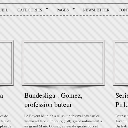
UEIL
CATÉGORIES
PAGES
NEWSLETTER
CON
la
Bundesliga : Gomez,
Seri
profession buteur
Pirl
les de
Le Bayern Munich a réussi un festival offensif ce
Pour sa 
 tête du
week-end face à Fribourg (7-0), grâce notamment à
Juventus
 plan de
un grand Mario Gomez, auteur du quatre buts et
Un fest