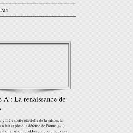
TACT
e A : La renaissance de
o
première sortie officielle de la saison, la
 a fait explosé la défense de Parme (4-1).
ival offensif qui doit beaucoup au nouveau