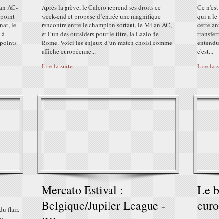
lan AC-
Après la grève, le Calcio reprend ses droits ce
Ce n'est
 point
week-end et propose d’entrée une magnifique
qui a le
nat, le
rencontre entre le champion sortant, le Milan AC,
cette an
 à
et l’un des outsiders pour le titre, la Lazio de
transfer
 points
Rome. Voici les enjeux d’un match choisi comme
entendu
affiche européenne...
c'est...
Lire la suite
Lire la 
Mercato Estival :
Le b
Belgique/Jupiler League -
eur
u flair.
no