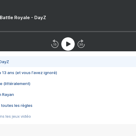
 Battle Royale - DayZ
 DayZ
 a 13 ans (et vous l'avez ignoré)
e (littéralement)
im Rayan
 toutes les règles
s les jeux vidéo
us choquant de Rockstar ? - Le scandale BULLY