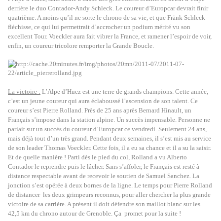
derrière le duo Contador-Andy Schleck. Le coureur d’Europcar devrait finir
quatrième. A moins qu’il ne sorte le chrono de sa vie, et que Fränk Schleck
fléchisse, ce qui lui permettrait d’accrocher un podium mérité vu son
excellent Tour. Voeckler aura fait vibrer la France, et ramener l’espoir de voir,
enfin, un coureur tricolore remporter la Grande Boucle.
La victoire :
L’Alpe d’Huez est une terre de grands champions. Cette année,
c’est un jeune coureur qui aura éclaboussé l’ascension de son talent. Ce
coureur s’est Pierre Rolland. Près de 25 ans après Bernard Hinault, un
Français s’impose dans la station alpine. Un succès impensable. Personne ne
pariait sur un succès du coureur d’Europcar ce vendredi. Seulement 24 ans,
mais déjà tout d’un très grand. Pendant deux semaines, il s’est mis au service
de son leader Thomas Voeckler. Cette fois, il a eu sa chance et il a su la saisir.
Et de quelle manière ! Parti dès le pied du col, Rolland a vu Alberto
Contador le reprendre puis le lâcher. Sans s’affoler, le Français est resté à
distance respectable avant de recevoir le soutien de Samuel Sanchez. La
jonction s’est opérée à deux bornes de la ligne. Le temps pour Pierre Rolland
de distancer les deux grimpeurs reconnus, pour aller chercher la plus grande
victoire de sa carrière. A présent il doit défendre son maillot blanc sur les
42,5 km du chrono autour de Grenoble. Ça promet pour la suite !