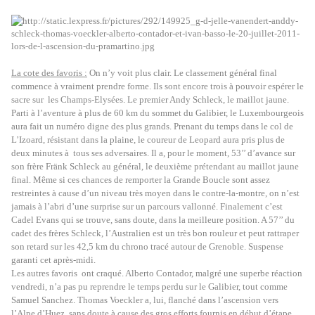
La cote des favoris :
On n’y voit plus clair. Le classement général final
commence à vraiment prendre forme. Ils sont encore trois à pouvoir espérer le
sacre sur les Champs-Elysées. Le premier Andy Schleck, le maillot jaune.
Parti à l’aventure à plus de 60 km du sommet du Galibier, le Luxembourgeois
aura fait un numéro digne des plus grands. Prenant du temps dans le col de
L’Izoard, résistant dans la plaine, le coureur de Leopard aura pris plus de
deux minutes à tous ses adversaires. Il a, pour le moment, 53’’ d’avance sur
son frère Fränk Schleck au général, le deuxième prétendant au maillot jaune
final. Même si ces chances de remporter la Grande Boucle sont assez
restreintes à cause d’un niveau très moyen dans le contre-la-montre, on n’est
jamais à l’abri d’une surprise sur un parcours vallonné. Finalement c’est
Cadel Evans qui se trouve, sans doute, dans la meilleure position. A 57’’ du
cadet des frères Schleck, l’Australien est un très bon rouleur et peut rattraper
son retard sur les 42,5 km du chrono tracé autour de Grenoble. Suspense
garanti cet après-midi.
Les autres favoris ont craqué. Alberto Contador, malgré une superbe réaction
vendredi, n’a pas pu reprendre le temps perdu sur le Galibier, tout comme
Samuel Sanchez. Thomas Voeckler a, lui, flanché dans l’ascension vers
l’Alpe d’Huez, sans doute à cause des gros efforts fournis en début d’étape