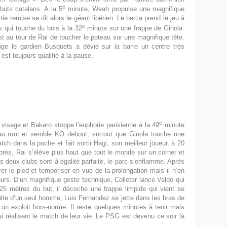
e
buts catalans. A la 5
minute, Weah propulse une magnifique
tie remise se dit alors le géant libérien. Le barca prend le jeu à
e
 qui touche du bois à la 32
minute sur une frappe de Ginola.
st au tour de Rai de toucher le poteau sur une magnifique tête.
ige le gardien Busquets a dévié sur la barre un centre très
t toujours qualifié à la pause.
e
 visage et Bakero stoppe l’euphorie parisienne à la 49
minute
au mur et semble KO debout, surtout que Ginola touche une
atch dans la poche et fait sortir Hagi, son meilleur joueur, à 20
rès, Rai s’élève plus haut que tout le monde sur un corner et
s deux clubs sont à égalité parfaite, le parc s’enflamme. Après
ver le pied et temporiser en vue de la prolongation mais il n’en
urs. D’un magnifique geste technique, Colleter lance Valdo qui
25 mètres du but, il décoche une frappe limpide qui vient se
ulte d’un seul homme, Luis Fernandez se jette dans les bras de
r un exploit hors-norme. Il reste quelques minutes à tenir mais
qui réalisent le match de leur vie. Le PSG est devenu ce soir là