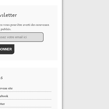
sletter
z-vous pour être averti des nouveaux
s publiés.
ns
veau site
cebook
tter