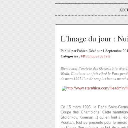
ACC
L'Image du jour : Nui
Publié par Fabien Dézé sur 1 Septembre 20
Catégories :
#Rubriques de l'été
Bien avant l’arrivée des Qataris à la tête d
Weah, Ginola et ont fait vibré le Parc pend
de mars 1995 l’un de ses plus beaux matchs
Ce 15 mars 1995, le Paris Saint-Germa
Coupe des Champions. Cette montagne 
Stoïchkov, Koeman…) qui en font à l’ép
Pourtant tout se présente pour le mieux p
au Camp Nou grâce à un but de « mister 