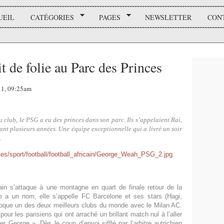
UEIL
CATÉGORIES
PAGES
NEWSLETTER
CON
t de folie au Parc des Princes
11, 09:25am
u club, le PSG a eu des princes dans son parc. Ils s’appelaient Rai,
ant plusieurs années. Une équipe exceptionnelle qui a livré un soir
.
in s’attaque à une montagne en quart de finale retour de la
a un nom, elle s’appelle FC Barcelone et ses stars (Hagi,
oque un des deux meilleurs clubs du monde avec le Milan AC.
our les parisiens qui ont arraché un brillant match nul à l’aller
George ». Dès le coup d’envoi sifflé par l’arbitre autrichien