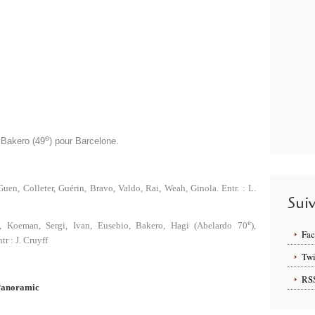
e
 Bakero (49
) pour Barcelone.
n, Colleter, Guérin, Bravo, Valdo, Rai, Weah, Ginola. Entr. : L.
Sui
e
l, Koeman, Sergi, Ivan, Eusebio, Bakero, Hagi (Abelardo 70
),
Fa
tr : J. Cruyff
Twi
RS
anoramic