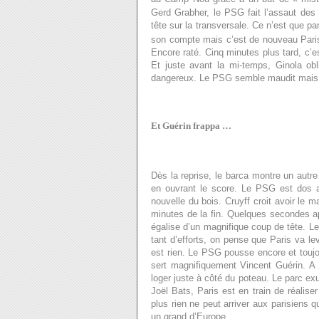
Gerd Grabher, le PSG fait l’assaut des 
tête sur la transversale. Ce n’est que par
son compte mais c’est de nouveau Paris
Encore raté. Cinq minutes plus tard, c’e
Et juste avant la mi-temps, Ginola obl
dangereux. Le PSG semble maudit mais es
Et Guérin frappa …
Dès la reprise, le barca montre un autre
en ouvrant le score. Le PSG est dos 
nouvelle du bois. Cruyff croit avoir le m
minutes de la fin. Quelques secondes ap
égalise d’un magnifique coup de tête. Le
tant d’efforts, on pense que Paris va le
est rien. Le PSG pousse encore et toujo
sert magnifiquement Vincent Guérin. A 
loger juste à côté du poteau. Le parc ex
Joël Bats, Paris est en train de réalise
plus rien ne peut arriver aux parisiens 
un grand d’Europe.