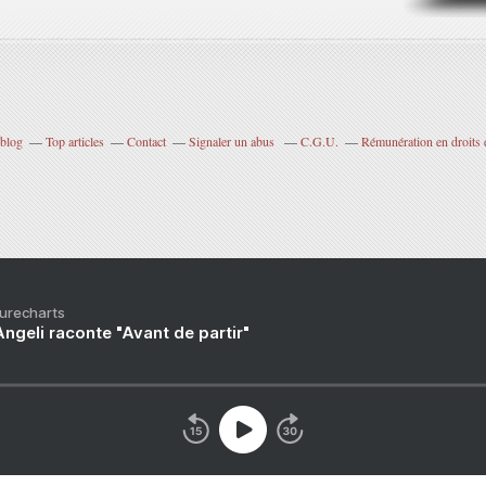
rblog
Top articles
Contact
Signaler un abus
C.G.U.
Rémunération en droits 
Purecharts
ngeli raconte "Avant de partir"