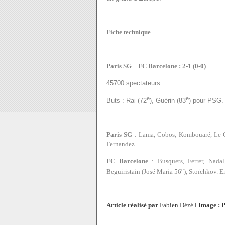
Fiche technique
Paris SG – FC Barcelone : 2-1 (0-0)
45700 spectateurs
e
e
Buts : Rai (72
), Guérin (83
) pour PSG.
Paris SG
: Lama, Cobos, Kombouaré, Le Gue
Fernandez
FC Barcelone
: Busquets, Ferrer, Nada
e
Beguiristain (José Maria 56
), Stoïchkov. En
Article réalisé par
Fabien Dézé l
Image :
P