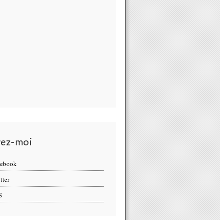
vez-moi
cebook
tter
S