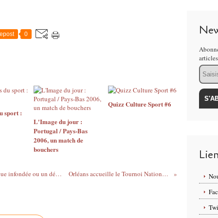
New
epost
0
Abonne
article
Email
Quizz Culture Sport #6
u sport :
L'Image du jour :
Portugal / Pays-Bas
2006, un match de
bouchers
Lie
Faux-départs en athlétisme : une polémique infondée ou un débat justifié?
Orléans accueille le Tournoi National cadets
Nou
Fa
Twi