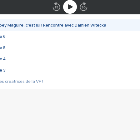
bey Maguire, c'est lui ! Rencontre avec Damien Witecka
e 6
e 5
e 4
e 3
s créatrices de la VF !
e 2
e 1
e Mektoub My Love arrive enfin ! Rencontre avec Shaïn Boumedine et Sal
i : après Toni en famille
elle réalise le bouleversant Dites lui que je l'aime