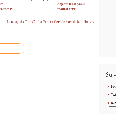
des
objectif n'est pas le
éressés #3
maillot vert"
Le récap’ du Tour #2 : La Garmin-Cervelo survole les débats
Sui
Fa
Twi
RS