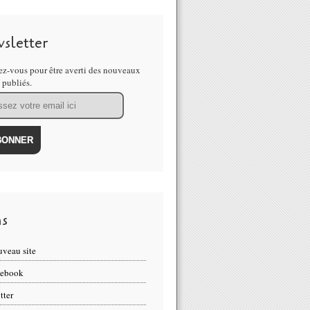
sletter
z-vous pour être averti des nouveaux
s publiés.
ns
veau site
cebook
tter