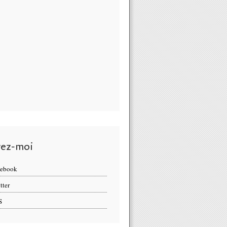
vez-moi
cebook
tter
S