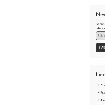
New
Abonne
article
Email
Lie
Nou
Fa
Twi