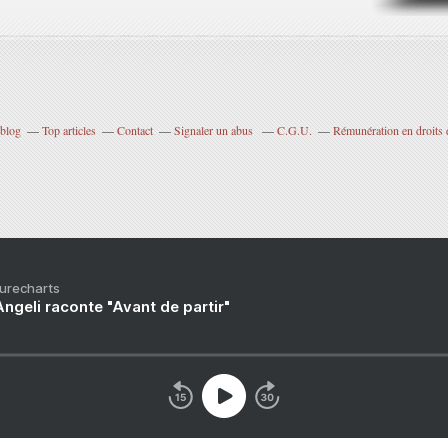
rblog
Top articles
Contact
Signaler un abus
C.G.U.
Rémunération en droits 
Purecharts
ngeli raconte "Avant de partir"