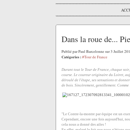
ACC
Dans la roue de... Pi
Publié par Paul Barcelonne sur 3 Juillet 2
Catégories :
#Tour de France
Durant tout le Tour de France, chaque soir,
course. Le coureur originaire du Loiret, au
déroulé de l'étape, ses sensations et donne
de bois. Sincèrement, gentillement. Comme l
"Le Contre-la-montre par équipe est un exerci
Cependant, encore une fois aujourd'hui, no
cela nous a donné des ailes !
En effet, malgré le fait que nous n'étions qu