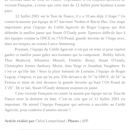
victoire Française, à croire que cette date du 12 Juillet porte bonheur à notre
pays.
12 Juillet 2001 sur le Tour de France, il y a 10 ans déjà. L’étape ? Un
contre-la-montre par équipe de 67 km entre Verdun et Bar-le-Duc. Une étape
importante pour l’équipe du Crédit Agricole de Roger Legeay qui doit
défendre le maillot jaune que Stuart O’Grady porte. Epreuve difficile face à
des équipes comme la ONCE ou l’US Postal, grande favorite de l’étape avec,
dans ses troupes, un certain Lance Armstrong.
Pourtant, l’équipe du Crédit Agricole n’est pas en reste et peut espérer
garder ce maillot jaune grâce aux hommes qui la composent : Bobby Julich,
Thor Hushovd, Sébastien Hinault, Frédéric Bessy, Stuart O’Grady,
Christopher Jenner, Anthony Morin, Jens Voigt et Jonathan Vaughters. Et
c’est ce qu’elle fait ! Sous la pluie battante de Lorraine, l’équipe de Roger
Legeay s’impose, et pas qu’un peu. Elle devance de 31’’ la ONCE, de 54’’ la
Festina et mine de rien devance la grande favorite qu’était l’US Postal de
1’26’’. De ce fait, Stuart O'Grady demeure toujours en jaune.
Cette victoire Française en contre la montre par équipe sur un Tour de
France reste la dernière en date. C’est en cela que ce 12 Juillet 2001 est
important. On attend l’équipe Française qui arrivera à succéder au Crédit
Agricole, pour combien d’années encore ?
Article réalisé par
Chloé Lemarchand |
Photos :
AFP