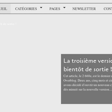
UEIL
CATÉGORIES
PAGES
NEWSLETTER
CON
La troisième ver
bientôt de sortie 
Cet article, le 2 660e, est le dernier
Overblog. Deux ans, cinq mois et ci
avons décidé d’ouvrir un nouveau 
dès minuit sur la nouvelle version...