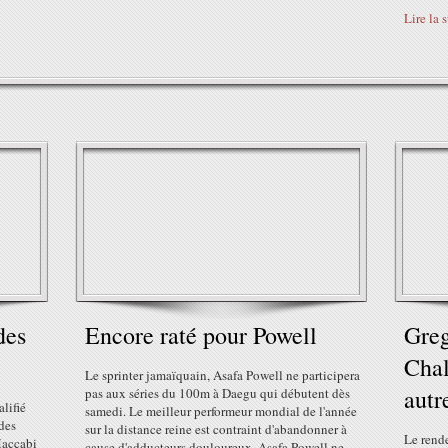
Lire la 
des
Encore raté pour Powell
Greg
Chal
Le sprinter jamaïquain, Asafa Powell ne participera
autre
pas aux séries du 100m à Daegu qui débutent dès
lifié
samedi. Le meilleur performeur mondial de l'année
 des
sur la distance reine est contraint d'abandonner à
Le rende
Maccabi
cause d'adducteurs douloureux. Asafa Powell ne