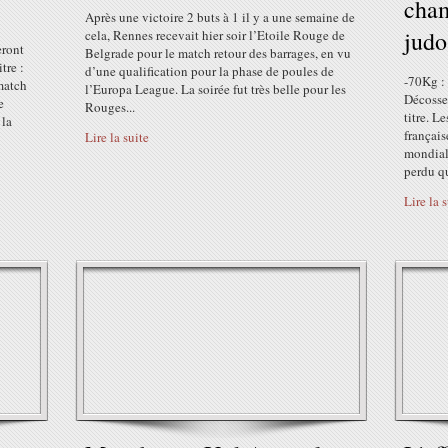
cha
Après une victoire 2 buts à 1 il y a une semaine de
judo
cela, Rennes recevait hier soir l’Etoile Rouge de
eront
Belgrade pour le match retour des barrages, en vu
tre :
d’une qualification pour la phase de poules de
-70Kg :
 match
l’Europa League. La soirée fut très belle pour les
Décosse 
e
Rouges...
titre. L
 la
français
Lire la suite
mondial
perdu qu
Lire la 