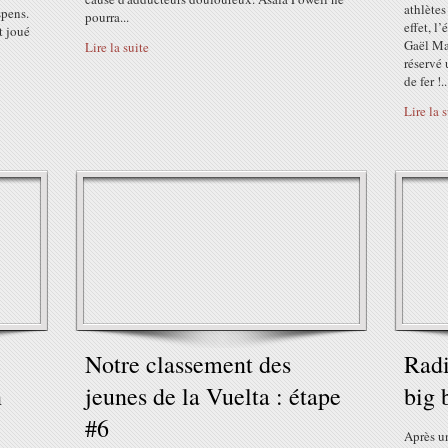
athlète
spens.
pourra...
effet, l
t joué
Gaël Ma
Lire la suite
réservé
de fer !..
Lire la 
e
Notre classement des
Radi
n
jeunes de la Vuelta : étape
big 
#6
Après u