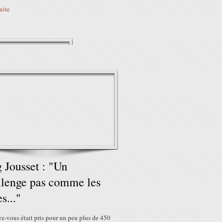
suite
 Jousset : "Un
lenge pas comme les
s..."
z-vous était pris pour un peu plus de 450