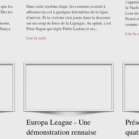
s’appui
 que les
Dans cette sixième étape, les coureurs avaient à
la Vuel
 Dès les
affronter un col à quelques kilomètres de la ligne
Loin du 
d'arrivée. Et la victoire s'est jouée dans la descente
Postal e
enoms,
sur un coup de force de la Liguigas. Au sprint, c'est
comme m
i Sanya
Peter Sagan qui régle Pablo Lastras et ses...
Lire la 
Lire la suite
Europa League - Une
Prés
démonstration rennaise
quat