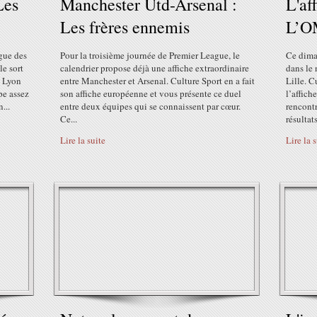
Les
Manchester Utd-Arsenal :
L'af
Les frères ennemis
L’OM
igue des
Pour la troisième journée de Premier League, le
Ce diman
le sort
calendrier propose déjà une affiche extraordinaire
dans le 
, Lyon
entre Manchester et Arsenal. Culture Sport en a fait
Lille. C
pe assez
son affiche européenne et vous présente ce duel
l’affich
...
entre deux équipes qui se connaissent par cœur.
rencontr
Ce...
résultats
Lire la suite
Lire la 