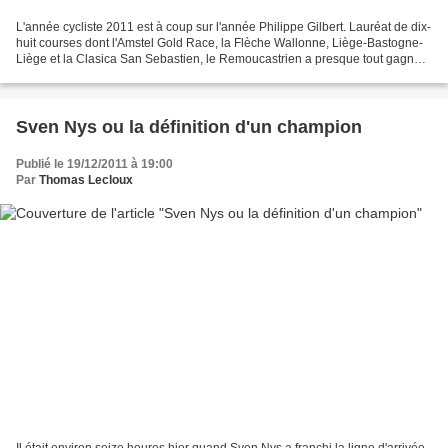
L'année cycliste 2011 est à coup sur l'année Philippe Gilbert. Lauréat de dix-
huit courses dont l'Amstel Gold Race, la Flèche Wallonne, Liège-Bastogne-
Liège et la Clasica San Sebastien, le Remoucastrien a presque tout gagné.
Pourtant, si nous regardons...
Sven Nys ou la définition d'un champion
Publié le 19/12/2011 à 19:00
Par
Thomas Lecloux
Il était environ seize heures hier quand Sven Nys a franchi la ligne d'arrivée