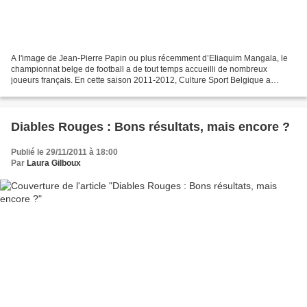
A l'image de Jean-Pierre Papin ou plus récemment d’Eliaquim Mangala, le
championnat belge de football a de tout temps accueilli de nombreux
joueurs français. En cette saison 2011-2012, Culture Sport Belgique a
décidé de vous présenter les Bleus du football...
Diables Rouges : Bons résultats, mais encore ?
Publié le 29/11/2011 à 18:00
Par
Laura Gilboux