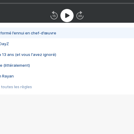
nsformé l’ennui en chef-d’œuvre
 DayZ
 a 13 ans (et vous l'avez ignoré)
e (littéralement)
im Rayan
 toutes les règles
s les jeux vidéo
us choquant de Rockstar ? - Le scandale BULLY
e plus moche de Steam
du RÊVE tourne au CAUCHEMAR