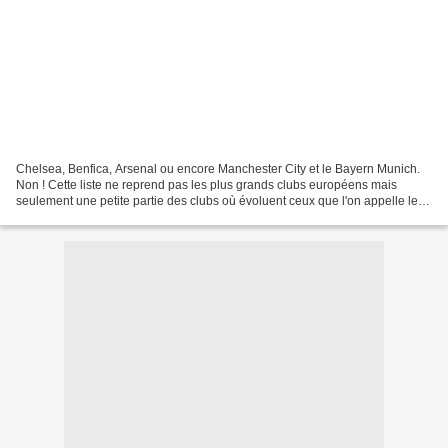
Chelsea, Benfica, Arsenal ou encore Manchester City et le Bayern Munich.
Non ! Cette liste ne reprend pas les plus grands clubs européens mais
seulement une petite partie des clubs où évoluent ceux que l'on appelle les
« Expats ». Ces joueurs belges sont...