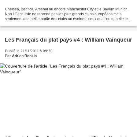
Chelsea, Benfica, Arsenal ou encore Manchester City et le Bayern Munich.
Non ! Cette liste ne reprend pas les plus grands clubs européens mais
seulement une petite partie des clubs où évoluent ceux que l'on appelle les
« Expats ». Ces joueurs belges sont...
Les Français du plat pays #4 : William Vainqueur
Publié le 21/11/2011 à 09:30
Par
Adrien Renkin