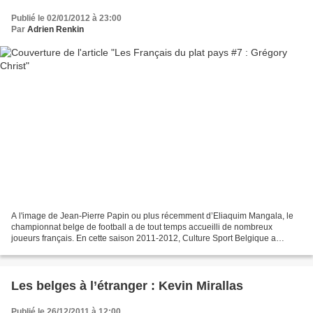
Publié le 02/01/2012 à 23:00
Par
Adrien Renkin
A l'image de Jean-Pierre Papin ou plus récemment d’Eliaquim Mangala, le
championnat belge de football a de tout temps accueilli de nombreux
joueurs français. En cette saison 2011-2012, Culture Sport Belgique a
décidé de vous présenter les Bleus du football...
Les belges à l’étranger : Kevin Mirallas
Publié le 26/12/2011 à 12:00