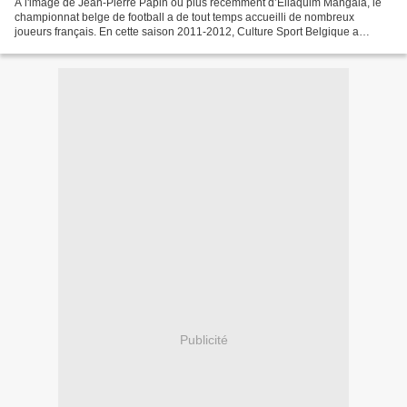
A l'image de Jean-Pierre Papin ou plus récemment d’Eliaquim Mangala, le
championnat belge de football a de tout temps accueilli de nombreux
joueurs français. En cette saison 2011-2012, Culture Sport Belgique a
décidé de vous présenter les Bleus du football...
Publicité