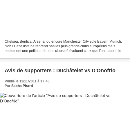
Chelsea, Benfica, Arsenal ou encore Manchester City et le Bayern Munich.
Non ! Cette liste ne reprend pas les plus grands clubs européens mais
seulement une petite partie des clubs où évoluent ceux que l'on appelle les
« Expats ». Ces joueurs belges sont...
Avis de supporters : Duchâtelet vs D'Onofrio
Publié le 11/11/2011 à 17:40
Par
Sacha Pirard