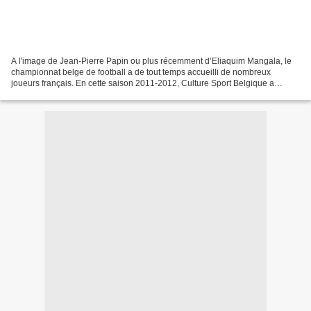
A l'image de Jean-Pierre Papin ou plus récemment d’Eliaquim Mangala, le
championnat belge de football a de tout temps accueilli de nombreux
joueurs français. En cette saison 2011-2012, Culture Sport Belgique a
décidé de vous présenter les Bleus du football...