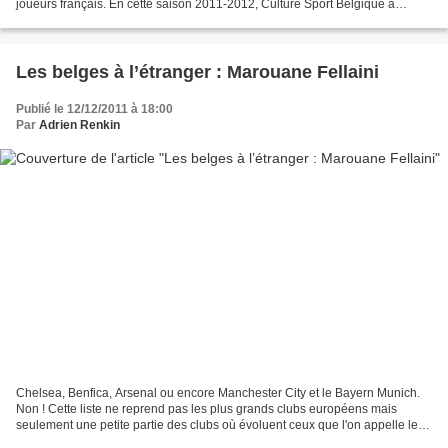
joueurs français. En cette saison 2011-2012, Culture Sport Belgique a
décidé de vous présenter les Bleus du football...
Les belges à l’étranger : Marouane Fellaini
Publié le 12/12/2011 à 18:00
Par
Adrien Renkin
Chelsea, Benfica, Arsenal ou encore Manchester City et le Bayern Munich.
Non ! Cette liste ne reprend pas les plus grands clubs européens mais
seulement une petite partie des clubs où évoluent ceux que l'on appelle les
« Expats ». Ces joueurs belges sont...