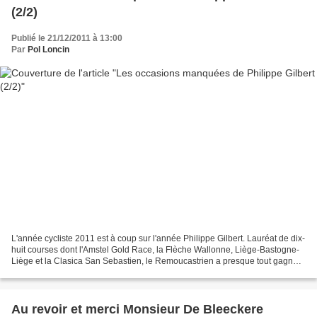
(2/2)
Publié le 21/12/2011 à 13:00
Par
Pol Loncin
L'année cycliste 2011 est à coup sur l'année Philippe Gilbert. Lauréat de dix-
huit courses dont l'Amstel Gold Race, la Flèche Wallonne, Liège-Bastogne-
Liège et la Clasica San Sebastien, le Remoucastrien a presque tout gagné.
Pourtant, si nous regardons...
Au revoir et merci Monsieur De Bleeckere