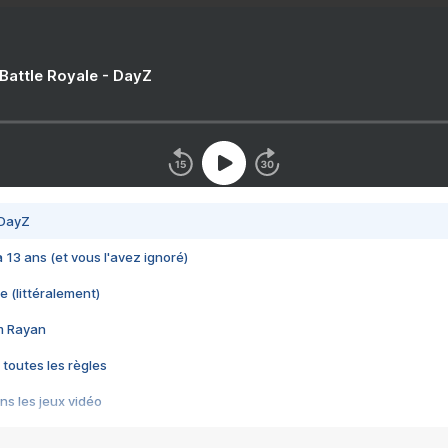
 Battle Royale - DayZ
 DayZ
 a 13 ans (et vous l'avez ignoré)
e (littéralement)
im Rayan
 toutes les règles
s les jeux vidéo
us choquant de Rockstar ? - Le scandale BULLY