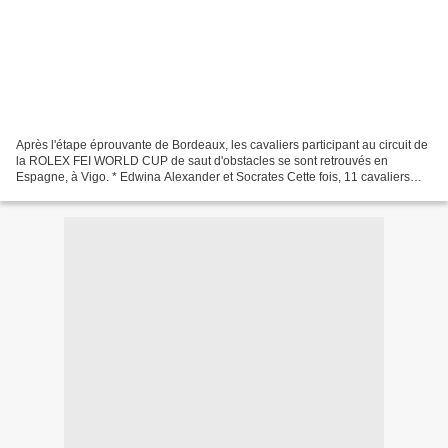
Après l'étape éprouvante de Bordeaux, les cavaliers participant au circuit de
la ROLEX FEI WORLD CUP de saut d'obstacles se sont retrouvés en
Espagne, à Vigo. * Edwina Alexander et Socrates Cette fois, 11 cavaliers
sont parvenus au barrage, dont les 2...