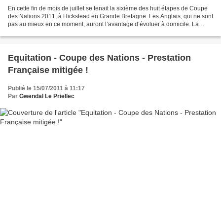
En cette fin de mois de juillet se tenait la sixième des huit étapes de Coupe
des Nations 2011, à Hickstead en Grande Bretagne. Les Anglais, qui ne sont
pas au mieux en ce moment, auront l’avantage d’évoluer à domicile. La
France, qui avait fini cinquième...
Equitation - Coupe des Nations - Prestation
Française mitigée !
Publié le 15/07/2011 à 11:17
Par
Gwendal Le Priellec