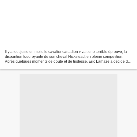
Il y a tout juste un mois, le cavalier canadien vivait une terrible épreuve, la
disparition foudroyante de son cheval Hickstead, en pleine compétition.
Après quelques moments de doute et de tristesse, Eric Lamaze a décidé de
continuer le chemin parcouru...