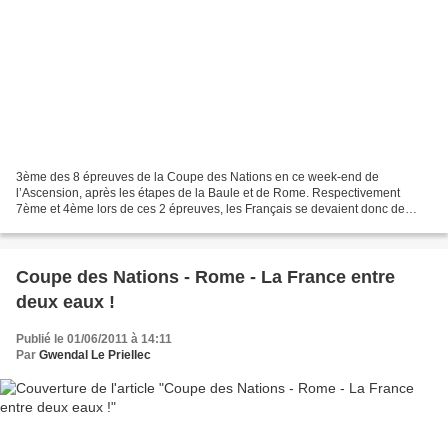
3ème des 8 épreuves de la Coupe des Nations en ce week-end de
l’Ascension, après les étapes de la Baule et de Rome. Respectivement
7ème et 4ème lors de ces 2 épreuves, les Français se devaient donc de
réagir sous peine de voir le bas du classement se...
Coupe des Nations - Rome - La France entre
deux eaux !
Publié le 01/06/2011 à 14:11
Par
Gwendal Le Priellec