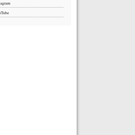
tagram
uTube