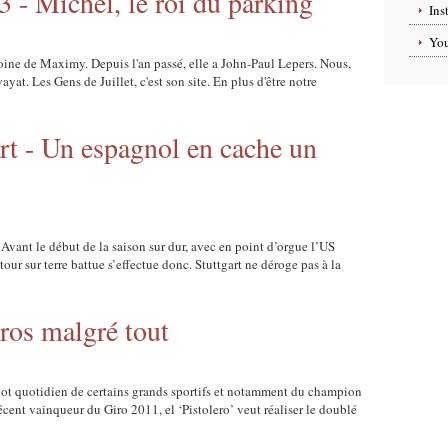
3 - Michel, le roi du parking
Ins
Yo
toine de Maximy. Depuis l'an passé, elle a John-Paul Lepers. Nous,
at. Les Gens de Juillet, c'est son site. En plus d'être notre
art - Un espagnol en cache un
 ! Avant le début de la saison sur dur, avec en point d’orgue l’US
our sur terre battue s’effectue donc. Stuttgart ne déroge pas à la
ros malgré tout
e lot quotidien de certains grands sportifs et notamment du champion
ent vainqueur du Giro 2011, el ‘Pistolero’ veut réaliser le doublé