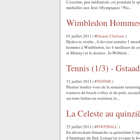
L’escrime, peu médiatisée, est pourtant le sp
médailles aux Jeux Olympiques ! Pas...
Wimbledon Hommes –
03 juillet 2011 ( #
Grands Chelems
)
Djokovic exulte , il devient numéro 1 mondi
hommes à Wimbledon, les 4 meilleurs de cet
et Murray) et le dernier , Jo-Wilfried...
Tennis (1/3) - Gstaa
31 juillet 2011 ( #
TENNIS
)
Premier rendez-vous de la semaine tennistiq
tournois de beach-volley et de polo, accuei
sur terre battue en extérieur, le...
La Celeste au quinzi
25 juillet 2011 ( #
FOOTBALL
)
En décrochant dimanche sa quinzième Copa A
d’Amérique du Sud. Lorsqu’on évoque le foot