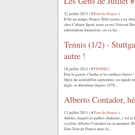
Les Gens de Juillet #
22 juillet 2011 ( #
Tour de France
)
Il fut un temps, France Télévisions a eu An
chez Culture Sport, nous avons Vincent Davay
éditorialiste humoriste, on va lui...
Tennis (1/2) - Stuttg
autre !
18 juillet 2011 ( #
TENNIS
)
Fini le gazon, l’herbe et les surfaces lentes
Open fin août/début septembre, un rapide ret
règle, se déroulant depuis 1978...
Alberto Contador, hé
12 juillet 2011 ( #
Tour de France
)
Adulés, traqués et parfois chahutés, c’est l
cycliste Alberto Contador en ce moment. Réc
Giro-Tour de France mais la...