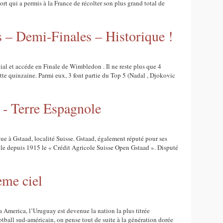
ort qui a permis à la France de récolter son plus grand total de
 Demi-Finales – Historique !
al et accéde en Finale de Wimbledon . Il ne reste plus que 4
te quinzaine. Parmi eux, 3 font partie du Top 5 (Nadal , Djokovic
d - Terre Espagnole
ue à Gstaad, localité Suisse. Gstaad, également réputé pour ses
lle depuis 1915 le « Crédit Agricole Suisse Open Gstaad ». Disputé
ème ciel
merica, l’Uruguay est devenue la nation la plus titrée
ball sud-américain, on pense tout de suite à la génération dorée