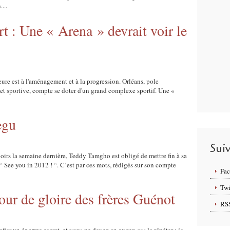
...
t : Une « Arena » devrait voir le
eure est à l'aménagement et à la progression. Orléans, pole
t sportive, compte se doter d'un grand complexe sportif. Une «
egu
Sui
irs la semaine dernière, Teddy Tamgho est obligé de mettre fin à sa
 See you in 2012 ! “. C’est par ces mots, rédigés sur son compte
Fa
Twi
jour de gloire des frères Guénot
RS