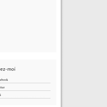
vez-moi
cebook
tter
S