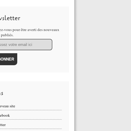
sletter
z-vous pour être averti des nouveaux
s publiés.
ns
veau site
cebook
tter