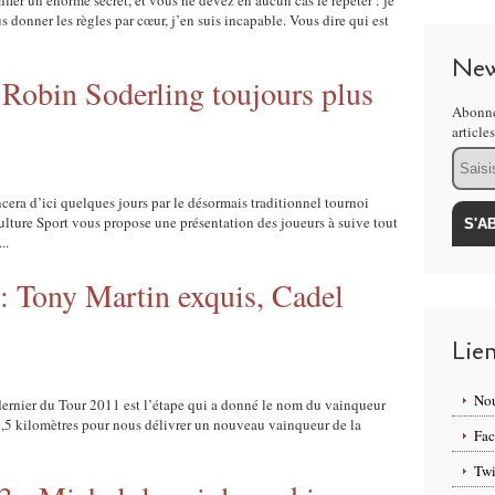
ier un énorme secret, et vous ne devez en aucun cas le répéter : je
s donner les règles par cœur, j’en suis incapable. Vous dire qui est
New
 Robin Soderling toujours plus
Abonne
article
Email
ra d’ici quelques jours par le désormais traditionnel tournoi
lture Sport vous propose une présentation des joueurs à suive tout
..
: Tony Martin exquis, Cadel
Lie
Nou
t dernier du Tour 2011 est l’étape qui a donné le nom du vainqueur
,5 kilomètres pour nous délivrer un nouveau vainqueur de la
Fa
Twi