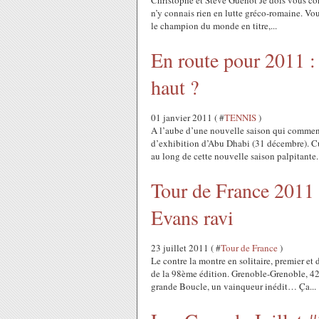
Christophe et Steve Guénot Je dois vous conf
n’y connais rien en lutte gréco-romaine. Vou
le champion du monde en titre,...
En route pour 2011 :
haut ?
01 janvier 2011 ( #
TENNIS
)
A l’aube d’une nouvelle saison qui commence
d’exhibition d’Abu Dhabi (31 décembre). Cu
au long de cette nouvelle saison palpitante..
Tour de France 2011 
Evans ravi
23 juillet 2011 ( #
Tour de France
)
Le contre la montre en solitaire, premier e
de la 98ème édition. Grenoble-Grenoble, 42
grande Boucle, un vainqueur inédit… Ça...